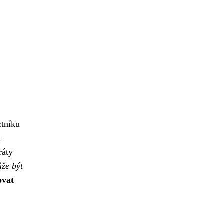
ctníku
t
ráty
ůže být
ovat