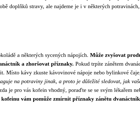
době doplňků stravy, ale najdeme je i v některých potravinách,
 čokoládě a některých sycených nápojích.
Může zvyšovat prod
anáctník a zhoršovat příznaky.
Pokud trpíte zánětem dvanác
t. Místo kávy zkuste kávovinové nápoje nebo bylinkové čaje,
aguje na potraviny jinak, a proto je důležité sledovat, jak vaš
, zda je pro vás kofein vhodný, poraďte se se svým lékařem n
 kofeinu vám pomůže zmírnit příznaky zánětu dvanáctník