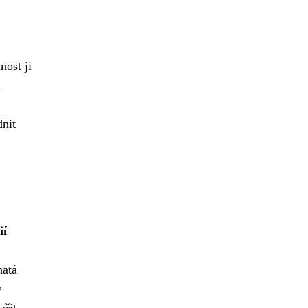
nost ji
h
nit
ií
hatá
y
ařit