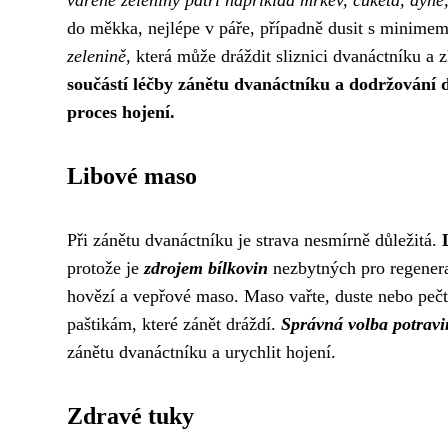
do měkka, nejlépe v páře, případně dusit s minime
zelenině
, která může dráždit sliznici dvanáctníku a 
součástí léčby zánětu dvanáctníku a dodržování 
proces hojení.
Libové maso
Při zánětu dvanáctníku je strava nesmírně důležitá.
protože je
zdrojem bílkovin
nezbytných pro regeneraci
hovězí a vepřové maso. Maso vařte, duste nebo pe
paštikám, které zánět dráždí.
Správná volba potravi
zánětu dvanáctníku a urychlit hojení.
Zdravé tuky