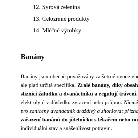
Syrová zelenina
Celozrnné produkty
Mléčné výrobky
Banány
Banány jsou obecně považovány za šetrné ovoce vho
ale platí určitá specifika.
Zralé banány, díky obsah
sliznici žaludku a dvanáctníku a regulují trávení.
elektrolytů v důsledku zvracení nebo průjmu.
Nicmén
pro zanícený dvanáctník dráždivý a zhoršovat přízna
zařazení banánů do jídelníčku s lékařem nebo n
individuální stav a snášenlivost potravin.