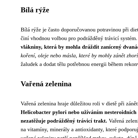
Bílá rýže
Bílá rýže je často doporučovanou potravinou při dietě
činí vhodnou volbou pro podrážděný trávicí systém
vlákniny, která by mohla dráždit zanícený dvaná
koření, oleje nebo másla, které by mohly zánět zhorš
žaludek a dodat tělu potřebnou energii během rekon
Vařená zelenina
Vařená zelenina hraje důležitou roli v dietě při zán
Helicobacter pylori nebo užíváním nesteroidních 
nezatěžuje podrážděný trávicí trakt.
Vařená zeleni
na vitamíny, minerály a antioxidanty, které podporu
vařené zeleniny patří například mrkev, cuketa, dýně