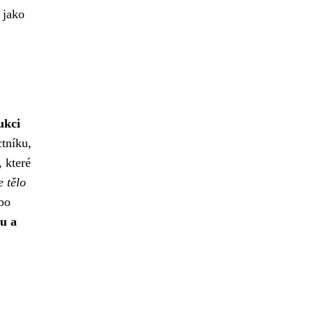
 jako
ukci
tníku,
 které
e tělo
ebo
u a