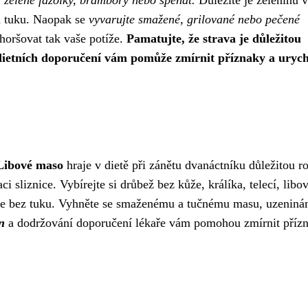
m tuku. Naopak se
vyvarujte smažené, grilované nebo pečené
zhoršovat tak vaše potíže.
Pamatujte, že strava je důležitou
dietních doporučení vám pomůže zmírnit příznaky a urych
Libové maso
hraje v dietě při zánětu dvanáctníku důležitou ro
 sliznice. Vybírejte si drůbež bez kůže, králíka, telecí, libo
čte bez tuku. Vyhněte se smaženému a tučnému masu, uzeniná
n
a dodržování doporučení lékaře vám pomohou zmírnit příz