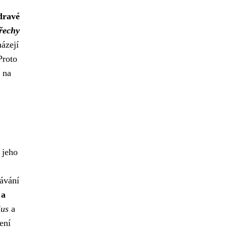
dravé
ořechy
házejí
Proto
 na
 jeho
bávání
 a
lus
a
ení