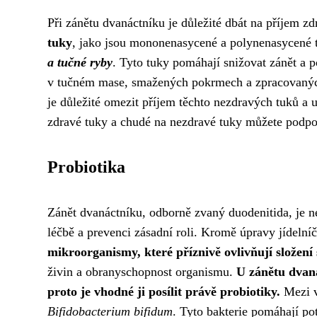
Při zánětu dvanáctníku je důležité dbát na příjem zd
tuky
, jako jsou mononenasycené a polynenasycené t
a tučné ryby
. Tyto tuky pomáhají snižovat zánět a p
v tučném mase, smažených pokrmech a zpracovaných
je důležité omezit příjem těchto nezdravých tuků a 
zdravé tuky a chudé na nezdravé tuky můžete podpoř
Probiotika
Zánět dvanáctníku, odborně zvaný duodenitida, je ne
léčbě a prevenci zásadní roli. Kromě úpravy jídelníč
mikroorganismy, které příznivě ovlivňují složení 
živin a obranyschopnost organismu.
U zánětu dvaná
proto je vhodné ji posílit právě probiotiky.
Mezi v
Bifidobacterium bifidum
. Tyto bakterie pomáhají pot