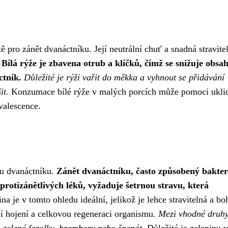
 pro zánět dvanáctníku. Její neutrální chuť a snadná stravitel
.
Bílá rýže je zbavena otrub a klíčků, čímž se snižuje obsa
ctník.
Důležité je rýži vařit do měkka a vyhnout se přidávání
it.
Konzumace bílé rýže v malých porcích může pomoci uklid
valescence.
ětu dvanáctníku.
Zánět dvanáctníku, často způsobený bakter
protizánětlivých léků, vyžaduje šetrnou stravu, která
na je v tomto ohledu ideální, jelikož je lehce stravitelná a bo
jí hojení a celkovou regeneraci organismu.
Mezi vhodné druh
, zelené fazolky, brambory nebo špenát.
Důležité je zeleninu v