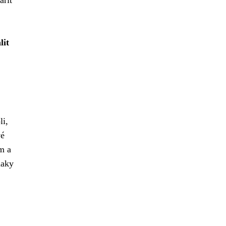
lit
li,
vé
m a
naky