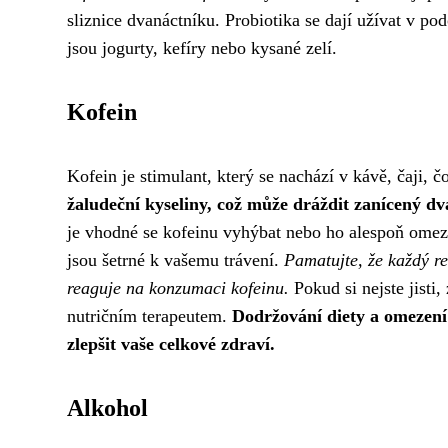
sliznice dvanáctníku. Probiotika se dají užívat v po
jsou jogurty, kefíry nebo kysané zelí.
Kofein
Kofein je stimulant, který se nachází v kávě, čaji,
žaludeční kyseliny, což může dráždit zanícený dv
je vhodné se kofeinu vyhýbat nebo ho alespoň omezi
jsou šetrné k vašemu trávení.
Pamatujte, že každý re
reaguje na konzumaci kofeinu.
Pokud si nejste jisti
nutričním terapeutem.
Dodržování diety a omezení
zlepšit vaše celkové zdraví.
Alkohol