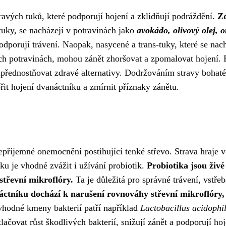
ravých tuků, které podporují hojení a zklidňují podráždění.
Z
uky, se nacházejí v potravinách jako
avokádo, olivový olej, 
odporují trávení. Naopak, nasycené a trans-tuky, které se nac
 potravinách, mohou zánět zhoršovat a zpomalovat hojení. 
upřednostňovat zdravé alternativy. Dodržováním stravy bohaté
it hojení dvanáctníku a zmírnit příznaky zánětu.
příjemné onemocnění postihující tenké střevo. Strava hraje v
ku je vhodné zvážit i užívání probiotik.
Probiotika jsou živé
střevní mikroflóry.
Ta je důležitá pro správné trávení, vstře
ctníku dochází k narušení rovnováhy střevní mikroflóry,
hodné kmeny bakterií patří například
Lactobacillus acidophi
lačovat růst škodlivých bakterií, snižují zánět a podporují hoj