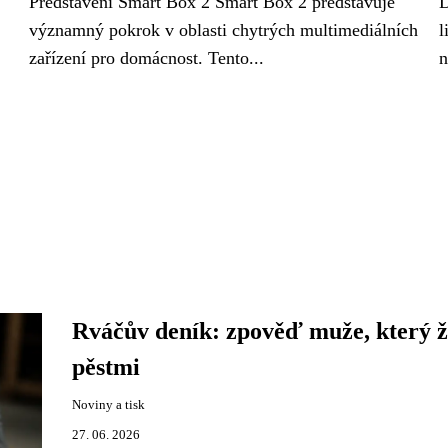
Představení Smart Box 2 Smart Box 2 představuje
D
významný pokrok v oblasti chytrých multimediálních
l
zařízení pro domácnost. Tento...
n
Rváčův deník: zpověď muže, který ž
pěstmi
Noviny a tisk
27. 06. 2026