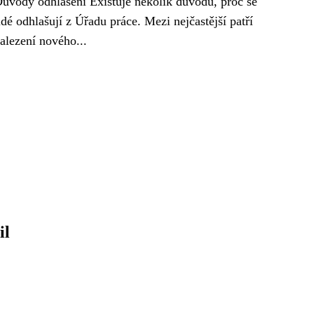
ůvody odhlášení Existuje několik důvodů, proč se
idé odhlašují z Úřadu práce. Mezi nejčastější patří
alezení nového...
il