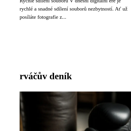
Rychlé sdílení souborů V dnešní digitální éře je
rychlé a snadné sdílení souborů nezbytností. Ať už
posíláte fotografie z...
rváčův deník