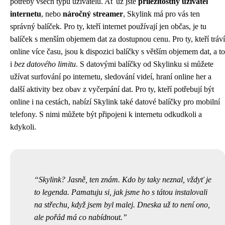
potřeby všech typů uživatelů. Ať už jste
příležitostný uživatel
internetu
, nebo
náročný streamer
, Skylink má pro vás ten
správný balíček. Pro ty, kteří internet používají jen občas, je tu
balíček s menším objemem dat za dostupnou cenu. Pro ty, kteří tráví
online více času, jsou k dispozici balíčky s větším objemem dat, a to
i
bez datového limitu
. S datovými balíčky od Skylinku si můžete
užívat surfování po internetu, sledování videí, hraní online her a
další aktivity bez obav z vyčerpání dat. Pro ty, kteří potřebují být
online i na cestách, nabízí Skylink také datové balíčky pro mobilní
telefony. S nimi můžete být připojeni k internetu odkudkoli a
kdykoli.
Skylink? Jasně, ten znám. Kdo by taky neznal, vždyť je
to legenda. Pamatuju si, jak jsme ho s tátou instalovali
na střechu, když jsem byl malej. Dneska už to není ono,
ale pořád má co nabídnout.