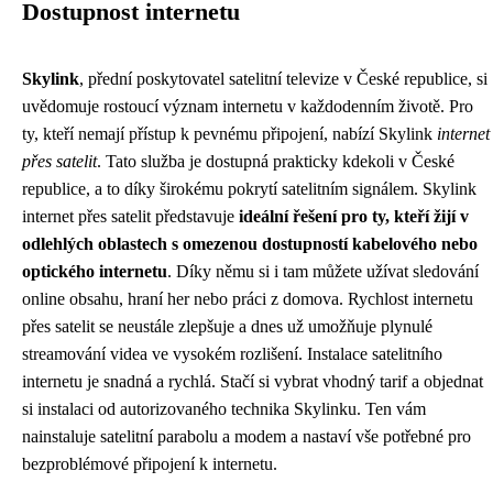
Dostupnost internetu
Skylink
, přední poskytovatel satelitní televize v České republice, si
uvědomuje rostoucí význam internetu v každodenním životě. Pro
ty, kteří nemají přístup k pevnému připojení, nabízí Skylink
internet
přes satelit
. Tato služba je dostupná prakticky kdekoli v České
republice, a to díky širokému pokrytí satelitním signálem. Skylink
internet přes satelit představuje
ideální řešení pro ty, kteří žijí v
odlehlých oblastech s omezenou dostupností kabelového nebo
optického internetu
. Díky němu si i tam můžete užívat sledování
online obsahu, hraní her nebo práci z domova. Rychlost internetu
přes satelit se neustále zlepšuje a dnes už umožňuje plynulé
streamování videa ve vysokém rozlišení. Instalace satelitního
internetu je snadná a rychlá. Stačí si vybrat vhodný tarif a objednat
si instalaci od autorizovaného technika Skylinku. Ten vám
nainstaluje satelitní parabolu a modem a nastaví vše potřebné pro
bezproblémové připojení k internetu.