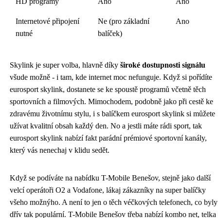
HD programy
Ano
Ano
Internetové připojení
Ne (pro základní
Ano
nutné
balíček)
Skylink je super volba, hlavně díky
široké dostupnosti signálu
všude možně - i tam, kde internet moc nefunguje. Když si pořídíte
eurosport skylink, dostanete se ke spoustě programů včetně těch
sportovních a filmových. Mimochodem,
podobně jako při cestě ke
zdravému životnímu stylu
, i s balíčkem eurosport skylink si můžete
užívat kvalitní obsah každý den. No a jestli máte rádi sport, tak
eurosport skylink nabízí fakt parádní prémiové sportovní kanály,
který vás nenechaj v klidu sedět.
Když se podíváte na nabídku
T-Mobile Benešov
, stejně jako další
velcí operátoři O2 a Vodafone, lákaj zákazníky na super balíčky
všeho možnýho. A není to jen o těch
véčkových telefonech
, co byly
dřív tak populární. T-Mobile Benešov třeba nabízí kombo net, telka