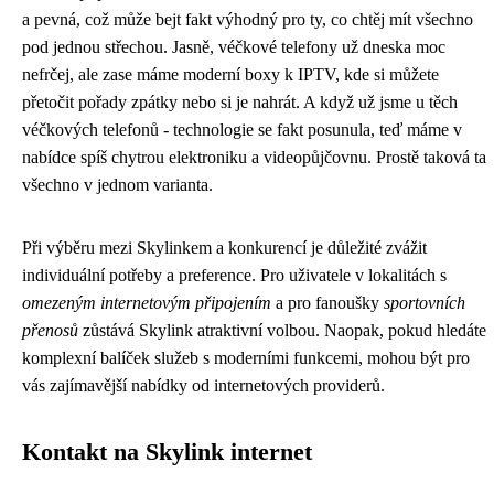
a pevná, což může bejt fakt výhodný pro ty, co chtěj mít všechno
pod jednou střechou. Jasně, véčkové telefony už dneska moc
nefrčej, ale zase máme moderní boxy k IPTV, kde si můžete
přetočit pořady zpátky nebo si je nahrát. A když už jsme u těch
véčkových telefonů - technologie se fakt posunula, teď máme v
nabídce spíš chytrou elektroniku a videopůjčovnu. Prostě taková ta
všechno v jednom varianta.
Při výběru mezi Skylinkem a konkurencí je důležité zvážit
individuální potřeby a preference. Pro uživatele v lokalitách s
omezeným internetovým připojením
a pro fanoušky
sportovních
přenosů
zůstává Skylink atraktivní volbou. Naopak, pokud hledáte
komplexní balíček služeb s moderními funkcemi, mohou být pro
vás zajímavější nabídky od internetových providerů.
Kontakt na Skylink internet