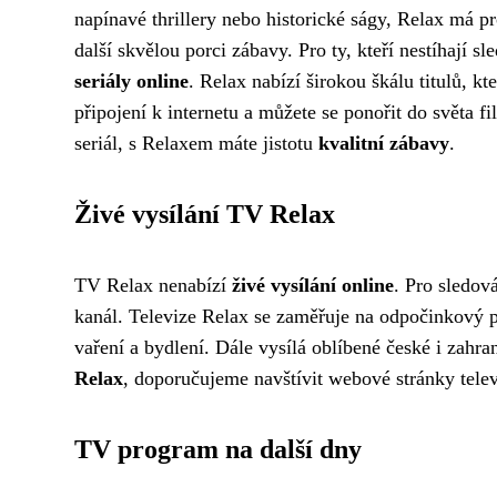
napínavé thrillery nebo historické ságy, Relax má p
další skvělou porci zábavy. Pro ty, kteří nestíhají s
seriály online
. Relax nabízí širokou škálu titulů, kt
připojení k internetu a můžete se ponořit do světa f
seriál, s Relaxem máte jistotu
kvalitní zábavy
.
Živé vysílání TV Relax
TV Relax nenabízí
živé vysílání online
. Pro sledov
kanál. Televize Relax se zaměřuje na odpočinkový p
vaření a bydlení. Dále vysílá oblíbené české i zahra
Relax
, doporučujeme navštívit webové stránky televi
TV program na další dny