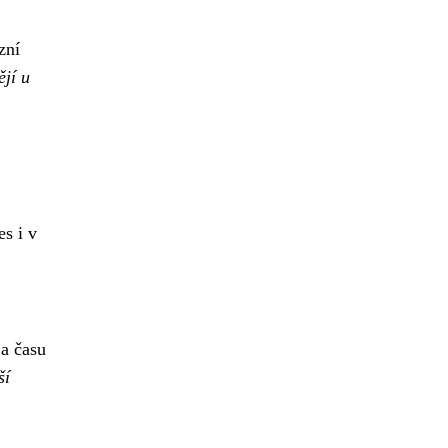
zní
ějí u
s i v
a času
ší