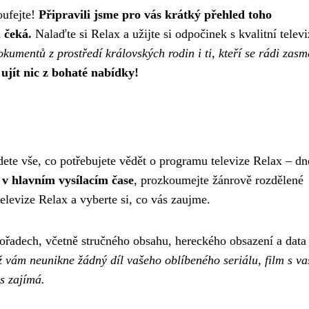
oufejte!
Připravili jsme pro vás krátký přehled toho
 čeká.
Nalaďte si Relax a užijte si odpočinek s kvalitní televi
okumentů z prostředí královských rodin i ti, kteří se rádi zasm
ujít nic z bohaté nabídky!
te vše, co potřebujete vědět o programu televize Relax – dne
t v hlavním vysílacím čase
, prozkoumejte žánrově rozdělené
elevize Relax a vyberte si, co vás zaujme.
řadech, včetně stručného obsahu, hereckého obsazení a data 
vám neunikne žádný díl vašeho oblíbeného seriálu, film s va
s zajímá.