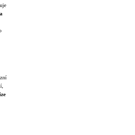
uje
 a
o
izní
í,
ize