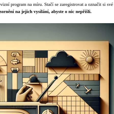
evizní program na míru. Stačí se zaregistrovat a označit si své
nění na jejich vysílání, abyste o nic nepřišli.