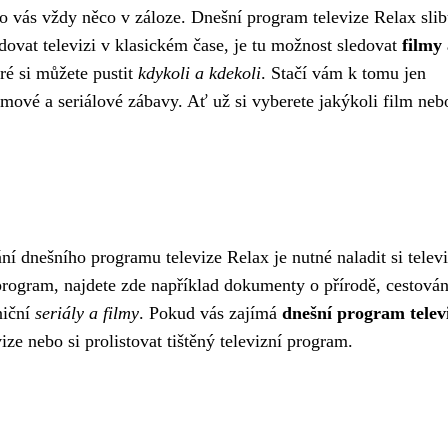
ro vás vždy něco v záloze. Dnešní program televize Relax slib
ledovat televizi v klasickém čase, je tu možnost sledovat
filmy
eré si můžete pustit
kdykoli a kdekoli
. Stačí vám k tomu jen
ilmové a seriálové zábavy. Ať už si vyberete jakýkoli film neb
ání dnešního programu televize Relax je nutné naladit si telev
rogram, najdete zde například dokumenty o přírodě, cestován
niční
seriály a filmy
. Pokud vás zajímá
dnešní program telev
ze nebo si prolistovat tištěný televizní program.