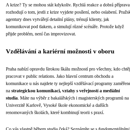
A krize? Ty se mohou stát kdykoliv. Rychlá reakce a dobrá příprava
rozhodují o tom, jestli z krize vyjdete posílení, nebo oslabení. Pražs
agentury dnes vytvářejí detailní plány, trénují klienty, jak
komunikovat pod tlakem, a simulují různé scénáře. Protože když
přijde problém, není čas improvizovat.
Vzdělávání a kariérní možnosti v oboru
Praha nabízí opravdu širokou škálu možností pro všechny, kdo chtěj
pracovat v public relations. Jako hlavní centrum obchodu a
komunikace u nás najdete ty nejlepší vzdělávací programy zaměřen
na
strategickou komunikaci, vztahy s veřejností a mediální
studia
. Máte na výběr z bakalářských i magisterských programů na
Univerzitě Karlově, Vysoké škole ekonomické a dalších
renomovaných školách, které kombinují teorii s praxí.
Co vás vlastně během studia čeká? Seznámíte se s
fundamentálními