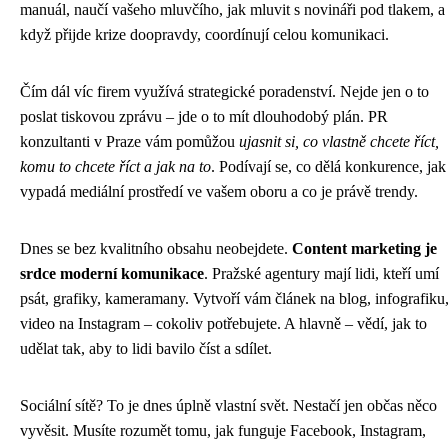
manuál, naučí vašeho mluvčího, jak mluvit s novináři pod tlakem, a
když přijde krize doopravdy, coordínují celou komunikaci.
Čím dál víc firem využívá strategické poradenství. Nejde jen o to
poslat tiskovou zprávu – jde o to mít dlouhodobý plán. PR
konzultanti v Praze vám pomůžou
ujasnit si, co vlastně chcete říct,
komu to chcete říct a jak na to
. Podívají se, co dělá konkurence, jak
vypadá mediální prostředí ve vašem oboru a co je právě trendy.
Dnes se bez kvalitního obsahu neobejdete.
Content marketing je
srdce moderní komunikace
. Pražské agentury mají lidi, kteří umí
psát, grafiky, kameramany. Vytvoří vám článek na blog, infografiku
video na Instagram – cokoliv potřebujete. A hlavně – vědí, jak to
udělat tak, aby to lidi bavilo číst a sdílet.
Sociální sítě? To je dnes úplně vlastní svět. Nestačí jen občas něco
vyvěsit. Musíte rozumět tomu, jak funguje Facebook, Instagram,