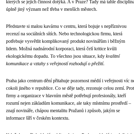
kterých se jejich činnost dotýká. A v Praze? Tady má tahle disciplín
úplně jiný význam než třeba v menších městech.
Představte si malou kavárnu v centru, která bojuje s nepříznivou
recenzí na sociálních sítích. Nebo technologickou firmu, která
potřebuje vysvětlit komplikovaný produkt novinářům i běžným
lidem. Možná nadnárodní korporaci, která čelí kritice kvůli
ekologickému dopadu. To všechno jsou situace, kdy
kvalitní
komunikace a vztahy s veřejností rozhodují o přežití
.
Praha jako centrum dění přitahuje pozornost médií i veřejnosti víc n
cokoli jiného v republice. Co se děje tady, rezonuje celou zemí. Pro
firmy a organizace v hlavním městě potřebují profesionály, kteří
rozumí nejen základům komunikace, ale taky místnímu prostředí –
znají novináře, chápou mentalitu Pražanů i způsob, jakým se
informace šíří v českém kontextu.