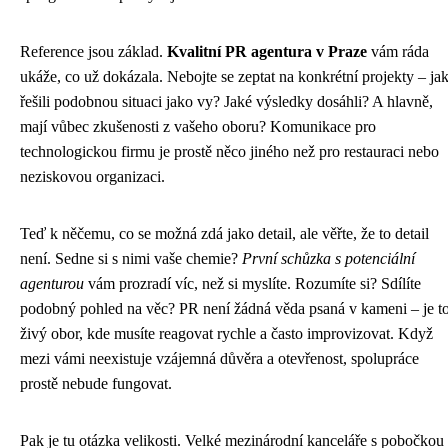
Reference jsou základ.
Kvalitní PR agentura v Praze
vám ráda
ukáže, co už dokázala. Nebojte se zeptat na konkrétní projekty – ja
řešili podobnou situaci jako vy? Jaké výsledky dosáhli? A hlavně,
mají vůbec zkušenosti z vašeho oboru? Komunikace pro
technologickou firmu je prostě něco jiného než pro restauraci nebo
neziskovou organizaci.
Teď k něčemu, co se možná zdá jako detail, ale věřte, že to detail
není. Sedne si s nimi vaše chemie?
První schůzka s potenciální
agenturou
vám prozradí víc, než si myslíte. Rozumíte si? Sdílíte
podobný pohled na věc? PR není žádná věda psaná v kameni – je t
živý obor, kde musíte reagovat rychle a často improvizovat. Když
mezi vámi neexistuje vzájemná důvěra a otevřenost, spolupráce
prostě nebude fungovat.
Pak je tu otázka velikosti. Velké mezinárodní kanceláře s pobočkou