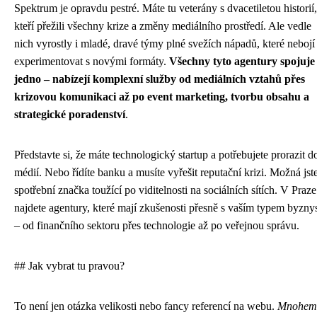
Spektrum je opravdu pestré. Máte tu veterány s dvacetiletou historií,
kteří přežili všechny krize a změny mediálního prostředí. Ale vedle
nich vyrostly i mladé, dravé týmy plné svežích nápadů, které nebojí
experimentovat s novými formáty.
Všechny tyto agentury spojuje
jedno – nabízejí komplexní služby od mediálních vztahů přes
krizovou komunikaci až po event marketing, tvorbu obsahu a
strategické poradenství
.
Představte si, že máte technologický startup a potřebujete prorazit d
médií. Nebo řídíte banku a musíte vyřešit reputační krizi. Možná jst
spotřební značka toužící po viditelnosti na sociálních sítích. V Praze
najdete agentury, které mají zkušenosti přesně s vaším typem byzny
– od finančního sektoru přes technologie až po veřejnou správu.
## Jak vybrat tu pravou?
To není jen otázka velikosti nebo fancy referencí na webu.
Mnohem