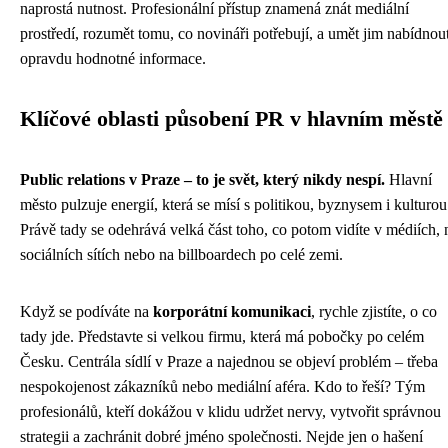
naprostá nutnost. Profesionální přístup znamená znát mediální
prostředí, rozumět tomu, co novináři potřebují, a umět jim nabídnou
opravdu hodnotné informace.
Klíčové oblasti působení PR v hlavním městě
Public relations v Praze – to je svět, který nikdy nespí.
Hlavní
město pulzuje energií, která se mísí s politikou, byznysem i kulturou
Právě tady se odehrává velká část toho, co potom vidíte v médiích, 
sociálních sítích nebo na billboardech po celé zemi.
Když se podíváte na
korporátní komunikaci
, rychle zjistíte, o co
tady jde. Představte si velkou firmu, která má pobočky po celém
Česku. Centrála sídlí v Praze a najednou se objeví problém – třeba
nespokojenost zákazníků nebo mediální aféra. Kdo to řeší? Tým
profesionálů, kteří dokážou v klidu udržet nervy, vytvořit správnou
strategii a zachránit dobré jméno společnosti. Nejde jen o hašení