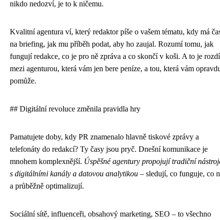
nikdo nedozví, je to k ničemu.
Kvalitní agentura ví, který redaktor píše o vašem tématu, kdy má ča
na briefing, jak mu příběh podat, aby ho zaujal. Rozumí tomu, jak
fungují redakce, co je pro ně zpráva a co skončí v koši. A to je rozdí
mezi agenturou, která vám jen bere peníze, a tou, která vám opravd
pomůže.
## Digitální revoluce změnila pravidla hry
Pamatujete doby, kdy PR znamenalo hlavně tiskové zprávy a
telefonáty do redakcí? Ty časy jsou pryč. Dnešní komunikace je
mnohem komplexnější.
Úspěšné agentury propojují tradiční nástroj
s digitálními kanály a datovou analytikou
– sledují, co funguje, co n
a průběžně optimalizují.
Sociální sítě, influenceři, obsahový marketing, SEO – to všechno