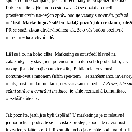
spouští online kampaně, posílá direct maily nebo sponzoruje akce.
Public relations jde jinou cestou – snaží se dostat do médií
prostřednictvím tiskových zpráv, buduje vztahy s novináři, pořádá
události.
Marketingové sdělení každý pozná jako reklamu
, kdež
PR se snaží získat důvěryhodnost tak, že o vás budou pozitivně
mluvit média a vlivní lidé.
Liší se i to, na koho cílíte. Marketing se soustředí hlavně na
zákazníky – ty stávající i potenciální – a dělí si lidi podle toho, jak
nakupují a jaké mají charakteristiky. Public relations musí
komunikovat s mnohem širším spektrem – se zaměstnanci, investory
úřady, místními komunitami, neziskovkami i médii.
V Praze, kde síd
státní správa a centrální instituce
, je tahle rozmanitá komunikace
obzvlášť důležitá.
Jak poznáte, jestli jste byli úspěšní? U marketingu je to relativně
jednoduché – podíváte se na čísla z prodeje, spočítáte návratnost
investice, zjistíte, kolik lidí koupilo, nebo jaký máte podíl na trhu.
U