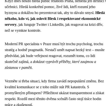
Když dnes někdo hledá public relations Praha, nehledá jen definici 
učebnici. Hledá konkrétní pomoc, živé lidi, kteří rozumí jeho
byznysu a dokážou ho prezentovat tak, aby to dávalo smysl.
Hledá
někoho, kdo ví, jak oslovit Blesk i respektované ekonomické
servery
, jak funguje Twitter i LinkedIn, jak reagovat na krizi dřív,
než se vymkne kontrole.
Moderní PR specialista v Praze musí být trochu psycholog, trochu
stratég a hodně pragmatik. Nestačí umět napsat hezký text – musíte
předvídat, jak bude veřejnost reagovat, rozumět tomu, co lidi
skutečně zajímá, a
dokázat vyprávět příběhy, které zaujmou a
zůstanou v paměti
.
Vezměte si třeba situaci, kdy firma zavádí nepopulární změnu. Bez
kvalitní komunikace se z toho může stát PR katastrofa. S
promyšleným přístupem? Příležitost ukázat transparentnost a získat
respekt. Rozdíl mezi těmito dvěma scénáři často stojí tisíce hodin
práce a zkušeností.