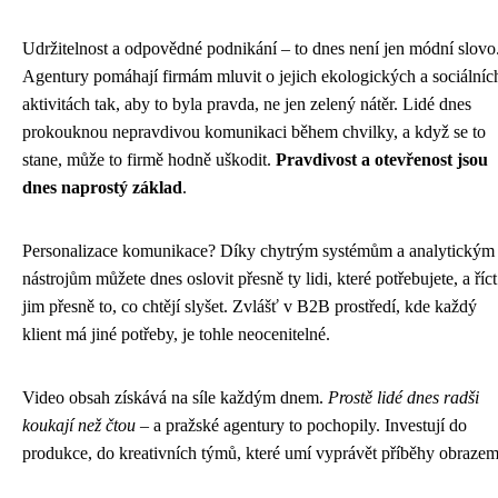
Udržitelnost a odpovědné podnikání – to dnes není jen módní slovo
Agentury pomáhají firmám mluvit o jejich ekologických a sociálníc
aktivitách tak, aby to byla pravda, ne jen zelený nátěr. Lidé dnes
prokouknou nepravdivou komunikaci během chvilky, a když se to
stane, může to firmě hodně uškodit.
Pravdivost a otevřenost jsou
dnes naprostý základ
.
Personalizace komunikace? Díky chytrým systémům a analytickým
nástrojům můžete dnes oslovit přesně ty lidi, které potřebujete, a říct
jim přesně to, co chtějí slyšet. Zvlášť v B2B prostředí, kde každý
klient má jiné potřeby, je tohle neocenitelné.
Video obsah získává na síle každým dnem.
Prostě lidé dnes radši
koukají než čtou
– a pražské agentury to pochopily. Investují do
produkce, do kreativních týmů, které umí vyprávět příběhy obrazem