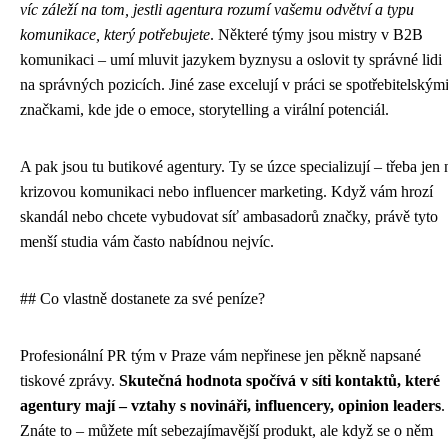
víc záleží na tom, jestli agentura rozumí vašemu odvětví a typu
komunikace, který potřebujete
. Některé týmy jsou mistry v B2B
komunikaci – umí mluvit jazykem byznysu a oslovit ty správné lidi
na správných pozicích. Jiné zase excelují v práci se spotřebitelským
značkami, kde jde o emoce, storytelling a virální potenciál.
A pak jsou tu butikové agentury. Ty se úzce specializují – třeba jen 
krizovou komunikaci nebo influencer marketing. Když vám hrozí
skandál nebo chcete vybudovat síť ambasadorů značky, právě tyto
menší studia vám často nabídnou nejvíc.
## Co vlastně dostanete za své peníze?
Profesionální PR tým v Praze vám nepřinese jen pěkně napsané
tiskové zprávy.
Skutečná hodnota spočívá v síti kontaktů, které
agentury mají – vztahy s novináři, influencery, opinion leaders
.
Znáte to – můžete mít sebezajímavější produkt, ale když se o něm