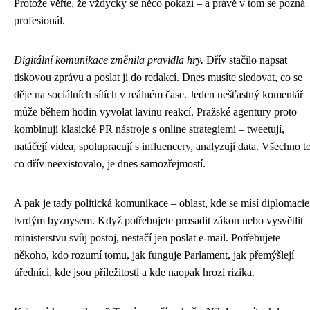
Protože věřte, že vždycky se něco pokazí – a právě v tom se pozná
profesionál.
Digitální komunikace změnila pravidla hry.
Dřív stačilo napsat
tiskovou zprávu a poslat ji do redakcí. Dnes musíte sledovat, co se
děje na sociálních sítích v reálném čase. Jeden nešťastný komentář
může během hodin vyvolat lavinu reakcí. Pražské agentury proto
kombinují klasické PR nástroje s online strategiemi – tweetují,
natáčejí videa, spolupracují s influencery, analyzují data. Všechno to
co dřív neexistovalo, je dnes samozřejmostí.
A pak je tady politická komunikace – oblast, kde se mísí diplomacie
tvrdým byznysem. Když potřebujete prosadit zákon nebo vysvětlit
ministerstvu svůj postoj, nestačí jen poslat e-mail. Potřebujete
někoho, kdo rozumí tomu, jak funguje Parlament, jak přemýšlejí
úředníci, kde jsou příležitosti a kde naopak hrozí rizika.