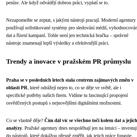
peníze. Ale když odvádějí dobrou práci, vyplatí se to.
Nezapomeňte se zeptat, s jakými nástroji pracují. Moderní agentury
používají sofistikované systémy pro sledování médií, vyhodnocován
dat a řízení kampaní. Tohle není jen technická hračka – správné
nástroje znamenají lepší výsledky a efektivnější práci.
Trendy a inovace v pražském PR průmyslu
Praha se v posledních letech stala centrem zajímavých změn v
oblasti PR
, které odrážejí nejen to, co se děje ve světě, ale i
specifické potřeby našich firem. Vidíme tu fascinující propojení
osvědčených postupů s nejnovějšími digitálními možnostmi.
Co se vlastně děje?
Čím dál víc se všechno točí kolem dat a jejic
analýzy
. Pražské agentury dnes nespoléhají jen na intuici – investuj
do nástrojů, které dokážou přesně změřit, jak jejich práce funguje.