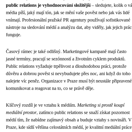
public relations je vyhodnocování složitější
– sledujete, kolik o v
média píší, jaký mají tón, jak se mění vaše pověst nebo jak vás lidé
vnímají. Profesionální pražské PR agentury používají sofistikované
nástroje na sledování médií a analýzu dat, aby viděly, jak jejich prác
funguje.
Časový rámec je také odlišný. Marketingové kampaně mají často
jasné termíny, pracují se sezónností a životním cyklem produktů.
Public relations vyžaduje trpělivost a dlouhodobou práci, protože
důvěru a dobrou pověst si nevybudujete přes noc, ani když do toho
nalejete víc peněz. Organizace v Praze musí být neustále připravené
komunikovat a reagovat na to, co se právě děje.
Klíčový rozdíl je ve vztahu k médiím.
Marketing si prostě koupí
mediální prostor
, zatímco public relations se snaží získat pozornost
médií tím, že nabídne zajímavý obsah a buduje vztahy s novináři. V
Praze, kde sídlí většina celostátních médií, je kvalitní mediální práce