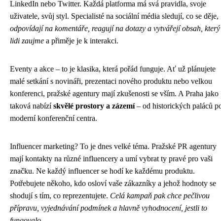
LinkedIn nebo Twitter. Každá platforma má svá pravidla, svoje
uživatele, svůj styl. Specialisté na sociální média sledují, co se děje,
odpovídají na komentáře, reagují na dotazy a vytvářejí obsah, který
lidi zaujme
a přiměje je k interakci.
Eventy a akce – to je klasika, která pořád funguje. Ať už plánujete
malé setkání s novináři, prezentaci nového produktu nebo velkou
konferenci, pražské agentury mají zkušenosti se vším. A Praha jako
taková nabízí
skvělé prostory a zázemí
– od historických paláců p
moderní konferenční centra.
Influencer marketing? To je dnes velké téma. Pražské PR agentury
mají kontakty na různé influencery a umí vybrat ty pravé pro vaši
značku. Ne každý influencer se hodí ke každému produktu.
Potřebujete někoho, kdo osloví vaše zákazníky a jehož hodnoty se
shodují s tím, co reprezentujete.
Celá kampaň pak chce pečlivou
přípravu, vyjednávání podmínek a hlavně vyhodnocení, jestli to
fungovalo
.