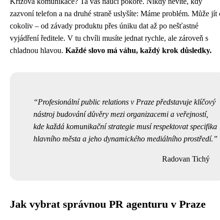
Krizová komunikace? Ta vás naučí pokoře. Nikdy nevíte, kdy
zazvoní telefon a na druhé straně uslyšíte: Máme problém. Může jít 
cokoliv – od závady produktu přes úniku dat až po nešťastné
vyjádření ředitele. V tu chvíli musíte jednat rychle, ale zároveň s
chladnou hlavou.
Každé slovo má váhu, každý krok důsledky.
Profesionální public relations v Praze představuje klíčový
nástroj budování důvěry mezi organizacemi a veřejností,
kde každá komunikační strategie musí respektovat specifika
hlavního města a jeho dynamického mediálního prostředí.
Radovan Tichý
Jak vybrat správnou PR agenturu v Praze