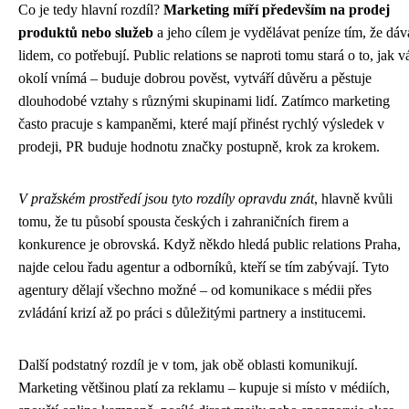
Co je tedy hlavní rozdíl?
Marketing míří především na prodej
produktů nebo služeb
a jeho cílem je vydělávat peníze tím, že dáv
lidem, co potřebují. Public relations se naproti tomu stará o to, jak v
okolí vnímá – buduje dobrou pověst, vytváří důvěru a pěstuje
dlouhodobé vztahy s různými skupinami lidí. Zatímco marketing
často pracuje s kampaněmi, které mají přinést rychlý výsledek v
prodeji, PR buduje hodnotu značky postupně, krok za krokem.
V pražském prostředí jsou tyto rozdíly opravdu znát
, hlavně kvůli
tomu, že tu působí spousta českých i zahraničních firem a
konkurence je obrovská. Když někdo hledá public relations Praha,
najde celou řadu agentur a odborníků, kteří se tím zabývají. Tyto
agentury dělají všechno možné – od komunikace s médii přes
zvládání krizí až po práci s důležitými partnery a institucemi.
Další podstatný rozdíl je v tom, jak obě oblasti komunikují.
Marketing většinou platí za reklamu – kupuje si místo v médiích,