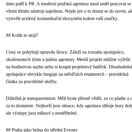
dnes patří k PR. A moderní pražská agentura musí umět pracovat se
všemi těmito nástroji najednou. Nejde jen o to dostat se do novin, al
vytvořit ucelený komunikační ekosystém kolem vaší značky.
## Kolik to stojí?
Ceny se pohybují opravdu široce. Záleží na rozsahu spolupráce,
zkušenostech týmu a jménu agentury. Menší projekt můžete vyřešit
na hodinovou sazbu nebo si koupit projektový balíček. Dlouhodobá
spolupráce obvykle funguje na měsíčních retainerech – pravidelná
částka za pravidelné služby.
Důležitá je transparentnost. Měli byste přesně vědět, za co platíte a 
za to dostanete. Nejhorší jsou situace, kdy agentura slibuje hory dol
ale výstupy jsou mlhavé a neměřitelné.
## Praha jako brána do střední Evropy