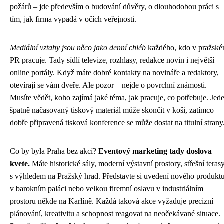
požárů – jde především o budování důvěry, o dlouhodobou práci s
tím, jak firma vypadá v očích veřejnosti.
Mediální vztahy jsou něco jako denní chléb
každého, kdo v pražsk
PR pracuje. Tady sídlí televize, rozhlasy, redakce novin i největší
online portály. Když máte dobré kontakty na novináře a redaktory,
otevírají se vám dveře. Ale pozor – nejde o povrchní známosti.
Musíte vědět, koho zajímá jaké téma, jak pracuje, co potřebuje. Jed
špatně načasovaný tiskový materiál může skončit v koši, zatímco
dobře připravená tisková konference se může dostat na titulní strany
Co by byla Praha bez akcí?
Eventový marketing tady doslova
kvete.
Máte historické sály, moderní výstavní prostory, střešní teras
s výhledem na Pražský hrad. Představte si uvedení nového produkt
v barokním paláci nebo velkou firemní oslavu v industriálním
prostoru někde na Karlíně. Každá taková akce vyžaduje precizní
plánování, kreativitu a schopnost reagovat na neočekávané situace.