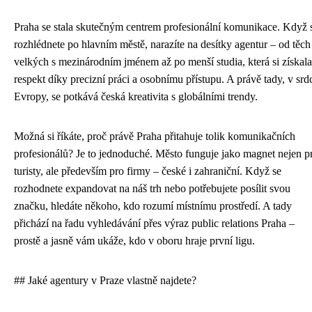
Praha se stala skutečným centrem profesionální komunikace. Když 
rozhlédnete po hlavním městě, narazíte na desítky agentur – od těch
velkých s mezinárodním jménem až po menší studia, která si získala
respekt díky precizní práci a osobnímu přístupu. A právě tady, v srd
Evropy, se potkává česká kreativita s globálními trendy.
Možná si říkáte, proč právě Praha přitahuje tolik komunikačních
profesionálů? Je to jednoduché. Město funguje jako magnet nejen p
turisty, ale především pro firmy – české i zahraniční. Když se
rozhodnete expandovat na náš trh nebo potřebujete posílit svou
značku, hledáte někoho, kdo rozumí místnímu prostředí. A tady
přichází na řadu vyhledávání přes výraz public relations Praha –
prostě a jasně vám ukáže, kdo v oboru hraje první ligu.
## Jaké agentury v Praze vlastně najdete?