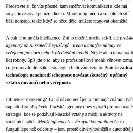
Představte si, že víte přesně, kam směřovat komunikaci a kde má
smysl investovat peníze klienta. Monitoring médií a sociálních sítí
běží nonstop, takže když se něco děje, můžete reagovat okamžitě.
A pak je tu umělá inteligence. Zní to možná trochu sci-fi, ale
pražsk
agentury už AI skutečně využívají – třeba k analýze nálady ve
veřejném prostoru nebo k předvídání trendů
. Nejde ale o to nahradit
lidi roboty. Spíš jde o to, aby se profesionálové mohli věnovat tomu
co je opravdu důležité – strategii a budování vztahů. Protože
žádná
technologie nenahradí schopnost navázat skutečný, upřímný
vztah s novináři nebo veřejností
.
Influencer marketing? To už dávno není jen o tom najít známou tvář
zaplatit ji za příspěvek. Pražské agentury dnes vytváří propracované
strategie, kde se potkávají klasické vztahy s médii a aktivity na
sociálních sítích.
Menší influenceři s věrnými komunitami
často
fungují lépe než celebrity – jsou prostě důvěryhodnější a autentičtějš