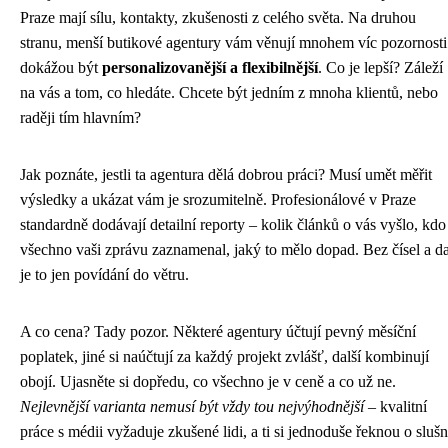
Praze mají sílu, kontakty, zkušenosti z celého světa. Na druhou
stranu, menší butikové agentury vám věnují mnohem víc pozornosti
dokážou být
personalizovanější a flexibilnější
. Co je lepší? Záleží
na vás a tom, co hledáte. Chcete být jedním z mnoha klientů, nebo
raději tím hlavním?
Jak poznáte, jestli ta agentura dělá dobrou práci? Musí umět měřit
výsledky a ukázat vám je srozumitelně. Profesionálové v Praze
standardně dodávají detailní reporty – kolik článků o vás vyšlo, kdo
všechno vaši zprávu zaznamenal, jaký to mělo dopad. Bez čísel a da
je to jen povídání do větru.
A co cena? Tady pozor. Některé agentury účtují pevný měsíční
poplatek, jiné si naúčtují za každý projekt zvlášť, další kombinují
obojí. Ujasněte si dopředu, co všechno je v ceně a co už ne.
Nejlevnější varianta nemusí být vždy tou nejvýhodnější
– kvalitní
práce s médii vyžaduje zkušené lidi, a ti si jednoduše řeknou o sluš