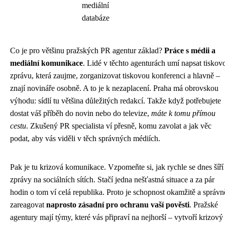
mediální
databáze
Co je pro většinu pražských PR agentur základ?
Práce s médii a
mediální komunikace
. Lidé v těchto agenturách umí napsat tiskov
zprávu, která zaujme, zorganizovat tiskovou konferenci a hlavně –
znají novináře osobně. A to je k nezaplacení. Praha má obrovskou
výhodu: sídlí tu většina důležitých redakcí. Takže když potřebujete
dostat váš příběh do novin nebo do televize,
máte k tomu přímou
cestu
. Zkušený PR specialista ví přesně, komu zavolat a jak věc
podat, aby vás viděli v těch správných médiích.
Pak je tu krizová komunikace. Vzpomeňte si, jak rychle se dnes šíří
zprávy na sociálních sítích. Stačí jedna nešťastná situace a za pár
hodin o tom ví celá republika. Proto je schopnost okamžitě a správn
zareagovat
naprosto zásadní pro ochranu vaší pověsti
. Pražské
agentury mají týmy, které vás připraví na nejhorší – vytvoří krizový