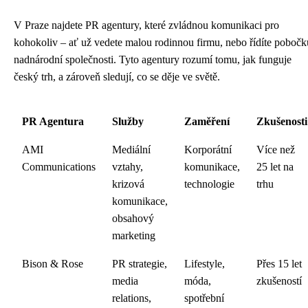
V Praze najdete PR agentury, které zvládnou komunikaci pro
kohokoliv – ať už vedete malou rodinnou firmu, nebo řídíte pobočk
nadnárodní společnosti. Tyto agentury rozumí tomu, jak funguje
český trh, a zároveň sledují, co se děje ve světě.
PR Agentura
Služby
Zaměření
Zkušenosti
AMI
Mediální
Korporátní
Více než
Communications
vztahy,
komunikace,
25 let na
krizová
technologie
trhu
komunikace,
obsahový
marketing
Bison & Rose
PR strategie,
Lifestyle,
Přes 15 let
media
móda,
zkušeností
relations,
spotřební