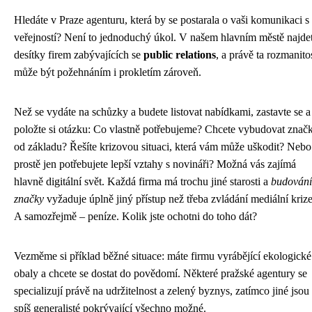
Hledáte v Praze agenturu, která by se postarala o vaši komunikaci s
veřejností? Není to jednoduchý úkol. V našem hlavním městě najde
desítky firem zabývajících se
public relations
, a právě ta rozmanito
může být požehnáním i prokletím zároveň.
Než se vydáte na schůzky a budete listovat nabídkami, zastavte se a
položte si otázku: Co vlastně potřebujeme? Chcete vybudovat znač
od základu? Řešíte krizovou situaci, která vám může uškodit? Nebo
prostě jen potřebujete lepší vztahy s novináři? Možná vás zajímá
hlavně digitální svět. Každá firma má trochu jiné starosti a
budování
značky
vyžaduje úplně jiný přístup než třeba zvládání mediální krize
A samozřejmě – peníze. Kolik jste ochotni do toho dát?
Vezměme si příklad běžné situace: máte firmu vyrábějící ekologické
obaly a chcete se dostat do povědomí. Některé pražské agentury se
specializují právě na udržitelnost a zelený byznys, zatímco jiné jsou
spíš generalisté pokrývající všechno možné.