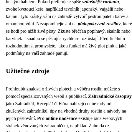
hustým habitem. Pokud preferujete spíše
vzdušnější variantu
,
zvolte kvetoucí keře, například tavolník japonský, vajgélii nebo
kalinu. Tyto krásky vám na zahradě vytvoří pestrou paletu barev a
omamnou vůni. Nezapomínejte ani na
půdopokryvné rostliny
, které
se hodí pro nižší živé ploty. Zkuste břečťan popínavý, skalník nebo
barvínek – snadno se pěstují a rychle se rozrůstají. Před finálním
rozhodnutím si promyslete, jakou funkci má živý plot plnit a jaké
podmínky na vaší zahradě panují.
Užitečné zdroje
Prohloubit znalosti o živých plotech a výběru rostlin můžete s
pomocí specializovaných webů a publikací.
Zahradnické časopisy
jako Zahrádkář, Receptář či Flóra nabízejí cenné rady od
zkušených zahradníků, tipy na vhodné druhy rostlin a návody na
jejich pěstování.
Pro online nadšence
existuje řada webových
stránek věnovaných zahradničení, například Zahrada.cz,