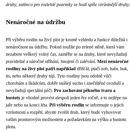
druhy, zatímco pro rozlehlé pozemky se hodí spíše vzrůstnější druhy.
Nenáročné na údržbu
Při výběru rostlin na živý plot je kromě vzhledu a funkce důležitá i
nenáročnost na údržbu. Pokud toužíte po zelené stěně, která vám
nezabere veškerý volný čas, zaměřte se na druhy, které nevyžadují
pravidelné a náročné stříhání, hnojení či zalévání.
Mezi nenáročné
rostliny na živý plot patří například
dřišťál, ptačí zob, habr, buk,
tis, nebo některé druhy tújí. Tyto rostliny jsou odolné vůči
chorobám a škůdcům, dobře snášejí sucho i znečištěné ovzduší a
nevyžadují speciální péči.
Pro zachování pěkného tvaru a
hustoty
je vhodné provést alespoň jeden řez ročně, a to nejlépe na
jaře nebo na konci léta.
Při výběru rostlin
se informujte o jejich
vzrůstnosti a rozpětí, abyste zvolili druh, který bude vyhovovat
vašim prostorovým možnostem a požadavkům na výšku a hustotu
plotu.