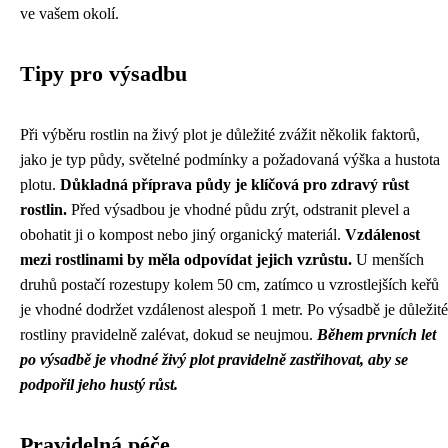
ve vašem okolí.
Tipy pro výsadbu
Při výběru rostlin na živý plot je důležité zvážit několik faktorů,
jako je typ půdy, světelné podmínky a požadovaná výška a hustota
plotu.
Důkladná příprava půdy je klíčová pro zdravý růst
rostlin.
Před výsadbou je vhodné půdu zrýt, odstranit plevel a
obohatit ji o kompost nebo jiný organický materiál.
Vzdálenost
mezi rostlinami by měla odpovídat jejich vzrůstu.
U menších
druhů postačí rozestupy kolem 50 cm, zatímco u vzrostlejších keřů
je vhodné dodržet vzdálenost alespoň 1 metr. Po výsadbě je důležité
rostliny pravidelně zalévat, dokud se neujmou.
Během prvních let
po výsadbě je vhodné živý plot pravidelně zastřihovat, aby se
podpořil jeho hustý růst.
Pravidelná péče