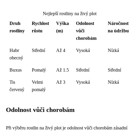
Nejlepší rostliny na živý plot
Druh
Rychlost
Výška
Odolnost
Náročnost
rostliny
růstu
(m)
vůči
na údržbu
chorobám
Habr
Střední
Až 4
Vysoká
Nízká
obecný
Buxus
Pomalý
Až 1.5
Střední
Střední
Tis
Velmi
Až 3
Vysoká
Nízká
červený
pomalý
Odolnost vůči chorobám
Při výběru rostlin na živý plot je odolnost vůči chorobám zásadní