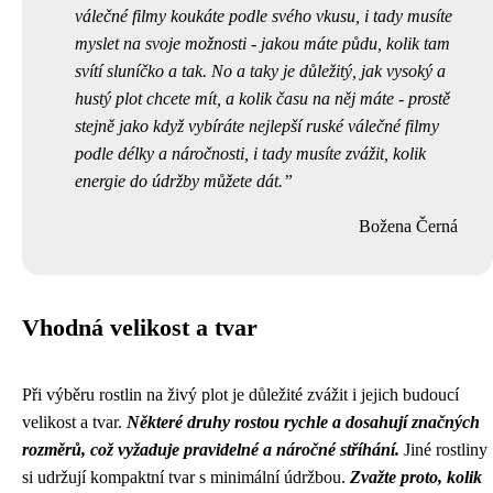
válečné filmy
koukáte podle svého vkusu, i tady musíte
myslet na svoje možnosti - jakou máte půdu, kolik tam
svítí sluníčko a tak. No a taky je důležitý, jak vysoký a
hustý plot chcete mít, a kolik času na něj máte - prostě
stejně jako když vybíráte nejlepší ruské válečné filmy
podle délky a náročnosti, i tady musíte zvážit, kolik
energie do údržby můžete dát.
Božena Černá
Vhodná velikost a tvar
Při výběru rostlin na živý plot je důležité zvážit i jejich budoucí
velikost a tvar.
Některé druhy rostou rychle a dosahují značných
rozměrů, což vyžaduje pravidelné a náročné stříhání.
Jiné rostliny
si udržují kompaktní tvar s minimální údržbou.
Zvažte proto, kolik