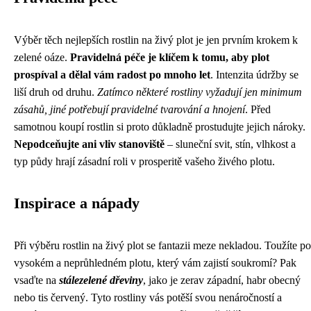
Výběr těch nejlepších rostlin na živý plot je jen prvním krokem k
zelené oáze.
Pravidelná péče je klíčem k tomu, aby plot
prospíval a dělal vám radost po mnoho let
. Intenzita údržby se
liší druh od druhu.
Zatímco některé rostliny vyžadují jen minimum
zásahů, jiné potřebují pravidelné tvarování a hnojení
. Před
samotnou koupí rostlin si proto důkladně prostudujte jejich nároky.
Nepodceňujte ani vliv stanoviště
– sluneční svit, stín, vlhkost a
typ půdy hrají zásadní roli v prosperitě vašeho živého plotu.
Inspirace a nápady
Při výběru rostlin na živý plot se fantazii meze nekladou. Toužíte po
vysokém a neprůhledném plotu, který vám zajistí soukromí? Pak
vsaďte na
stálezelené dřeviny
, jako je zerav západní, habr obecný
nebo tis červený. Tyto rostliny vás potěší svou nenáročností a