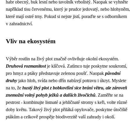
habr obecný, buk lesní nebo tavolník vrbolistý. Naopak se vyhněte
například tisu červenému, který je prudce jedovatý, nebo hlohyněm,
které mají ostré trny. Pokud si nejste jistí, poraďte se s odborníkem
v zahradnictví.
Vliv na ekosystém
Výběr rostlin na živý plot značně ovlivňuje okolní ekosystém.
Druhová rozmanitost
je klíčová. Zatímco tuje poskytne soukromí,
pro hmyz a ptáky představuje zelenou poušť. Naopak
původní
druhy
jako hloh, svída nebo dřín nabízejí potravu i úkryt. Myslete
na to, že
hustý živý plot z bobkovišní sice brání větru, ale zároveň
znemožní volný pohyb ježků a dalších živočichů
. Zaměřte se na
pestrost - kombinujte listnaté a jehličnaté stromy s keři, volte různé
doby květu. Takový živý plot přiláká opylovače, poskytne útočiště
ptákům a celkově prospěje biodiverzitě vaší zahrady i okolí.