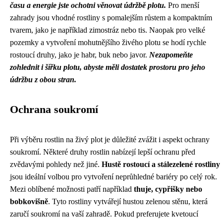
času a energie jste ochotni věnovat údržbě plotu.
Pro menší
zahrady jsou vhodné rostliny s pomalejším růstem a kompaktním
tvarem, jako je například zimostráz nebo tis. Naopak pro velké
pozemky a vytvoření mohutnějšího živého plotu se hodí rychle
rostoucí druhy, jako je habr, buk nebo javor.
Nezapomeňte
zohlednit i šířku plotu, abyste měli dostatek prostoru pro jeho
údržbu z obou stran.
Ochrana soukromí
Při výběru rostlin na živý plot je důležité zvážit i aspekt ochrany
soukromí. Některé druhy rostlin nabízejí lepší ochranu před
zvědavými pohledy než jiné.
Hustě rostoucí a stálezelené rostliny
jsou ideální volbou pro vytvoření neprůhledné bariéry po celý rok.
Mezi oblíbené možnosti patří například
thuje, cypřišky nebo
bobkovišně
. Tyto rostliny vytvářejí hustou zelenou stěnu, která
zaručí soukromí na vaší zahradě. Pokud preferujete kvetoucí