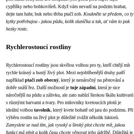
cypřišky nebo bobkovišeň. Když vám nevadí na podzim hrabat,
dejte tam habr, buk nebo třeba ptačí zob.
Koukněte se předem, co ty
kytky potřebujou - jakou půdu, kolik sluníčka a tak, ať vám to pak
hezky roste.
Rychlerostoucí rostliny
Rychlerostoucí rostliny jsou skvělou volbou pro ty, kteří chtějí mít
rychle krásný a hustý živý plot. Mezi nejoblíbenější druhy patří
například
ptačí zob obecný
, který je nenáročný na pěstování a
dobře snáší řez. Další možností je
tuje západní
, která je sice
náročnější na půdu a zálivku, ale zato nabízí širokou škálu kultivarů
s různými barvami a tvary. Pro milovníky kvetoucích plotů je
ideální volbou
tavolník
, který kvete bohatě od jara do podzimu. Při
výběru rostlin na živý plot je důležité zvážit několik faktorů.
Zamyslete se nad tím, jak vysoký a široký plot chcete mít, jakou
funkci má plnit a kolik času chcete věnovat jeho údržbě.
Důležitá je