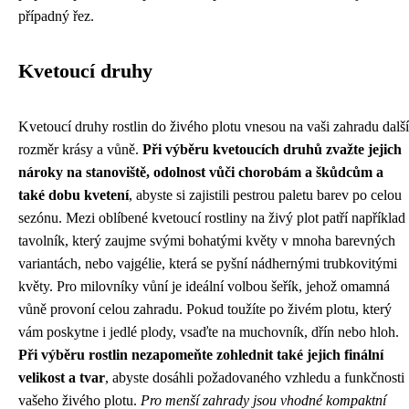
případný řez.
Kvetoucí druhy
Kvetoucí druhy rostlin do živého plotu vnesou na vaši zahradu další
rozměr krásy a vůně.
Při výběru kvetoucích druhů zvažte jejich
nároky na stanoviště, odolnost vůči chorobám a škůdcům a
také dobu kvetení
, abyste si zajistili pestrou paletu barev po celou
sezónu. Mezi oblíbené kvetoucí rostliny na živý plot patří například
tavolník, který zaujme svými bohatými květy v mnoha barevných
variantách, nebo vajgélie, která se pyšní nádhernými trubkovitými
květy. Pro milovníky vůní je ideální volbou šeřík, jehož omamná
vůně provoní celou zahradu. Pokud toužíte po živém plotu, který
vám poskytne i jedlé plody, vsaďte na muchovník, dřín nebo hloh.
Při výběru rostlin nezapomeňte zohlednit také jejich finální
velikost a tvar
, abyste dosáhli požadovaného vzhledu a funkčnosti
vašeho živého plotu.
Pro menší zahrady jsou vhodné kompaktní