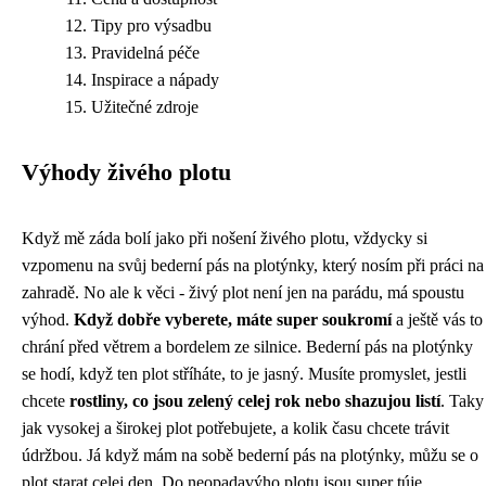
Tipy pro výsadbu
Pravidelná péče
Inspirace a nápady
Užitečné zdroje
Výhody živého plotu
Když mě záda bolí jako při nošení živého plotu, vždycky si
vzpomenu na svůj
bederní pás na plotýnky
, který nosím při práci na
zahradě. No ale k věci - živý plot není jen na parádu, má spoustu
výhod.
Když dobře vyberete, máte super soukromí
a ještě vás to
chrání před větrem a bordelem ze silnice. Bederní pás na plotýnky
se hodí, když ten plot stříháte, to je jasný. Musíte promyslet, jestli
chcete
rostliny, co jsou zelený celej rok nebo shazujou listí
. Taky
jak vysokej a širokej plot potřebujete, a kolik času chcete trávit
údržbou. Já když mám na sobě bederní pás na plotýnky, můžu se o
plot starat celej den. Do neopadavýho plotu jsou super túje,