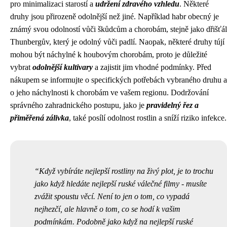
pro minimalizaci starostí a
udržení zdravého vzhledu
. Některé
druhy jsou přirozeně odolnější než jiné. Například habr obecný je
známý svou odolností vůči škůdcům a chorobám, stejně jako dřišťál
Thunbergův, který je odolný vůči padlí. Naopak, některé druhy tújí
mohou být náchylné k houbovým chorobám, proto je důležité
vybrat
odolnější kultivary
a zajistit jim vhodné podmínky. Před
nákupem se informujte o specifických potřebách vybraného druhu a
o jeho náchylnosti k chorobám ve vašem regionu. Dodržování
správného zahradnického postupu, jako je
pravidelný řez a
přiměřená zálivka
, také posílí odolnost rostlin a sníží riziko infekce.
Když vybíráte nejlepší rostliny na živý plot, je to trochu
jako když hledáte nejlepší ruské válečné filmy - musíte
zvážit spoustu věcí. Není to jen o tom, co vypadá
nejhezčí, ale hlavně o tom, co se hodí k vašim
podmínkám. Podobně jako když na
nejlepší ruské