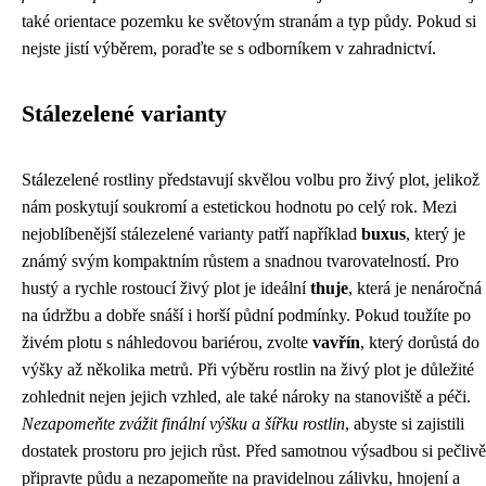
také orientace pozemku ke světovým stranám a typ půdy. Pokud si
nejste jistí výběrem, poraďte se s odborníkem v zahradnictví.
Stálezelené varianty
Stálezelené rostliny představují skvělou volbu pro živý plot, jelikož
nám poskytují soukromí a estetickou hodnotu po celý rok. Mezi
nejoblíbenější stálezelené varianty patří například
buxus
, který je
známý svým kompaktním růstem a snadnou tvarovatelností. Pro
hustý a rychle rostoucí živý plot je ideální
thuje
, která je nenáročná
na údržbu a dobře snáší i horší půdní podmínky. Pokud toužíte po
živém plotu s náhledovou bariérou, zvolte
vavřín
, který dorůstá do
výšky až několika metrů. Při výběru rostlin na živý plot je důležité
zohlednit nejen jejich vzhled, ale také nároky na stanoviště a péči.
Nezapomeňte zvážit finální výšku a šířku rostlin
, abyste si zajistili
dostatek prostoru pro jejich růst. Před samotnou výsadbou si pečlivě
připravte půdu a nezapomeňte na pravidelnou zálivku, hnojení a