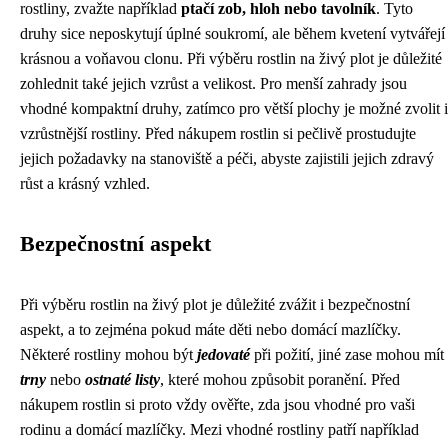
rostliny, zvažte například
ptačí zob, hloh nebo tavolník
. Tyto
druhy sice neposkytují úplné soukromí, ale během kvetení vytvářejí
krásnou a voňavou clonu. Při výběru rostlin na živý plot je důležité
zohlednit také jejich vzrůst a velikost. Pro menší zahrady jsou
vhodné kompaktní druhy, zatímco pro větší plochy je možné zvolit i
vzrůstnější rostliny. Před nákupem rostlin si pečlivě prostudujte
jejich požadavky na stanoviště a péči, abyste zajistili jejich zdravý
růst a krásný vzhled.
Bezpečnostní aspekt
Při výběru rostlin na živý plot je důležité zvážit i bezpečnostní
aspekt, a to zejména pokud máte děti nebo domácí mazlíčky.
Některé rostliny mohou být
jedovaté
při požití, jiné zase mohou mít
trny
nebo
ostnaté listy
, které mohou způsobit poranění. Před
nákupem rostlin si proto vždy ověřte, zda jsou vhodné pro vaši
rodinu a domácí mazlíčky. Mezi vhodné rostliny patří například