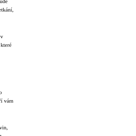
bude
etkání,
 v
 které
o
eří vám
vin,
t