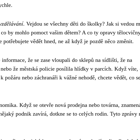
ychle.
 vzdělávání
. Vejdou se všechny děti do školky? Jak si vedou m
, co by mohlo pomoct vašim dětem? A co ty opravy tělocvičny
 potřebujete vědět hned, ne až když je pozdě něco změnit.
e informace, že se zase vloupali do sklepů na sídlišti, že na
 nebo že městská policie posílila hlídky v parcích. Když víte, 
í k požáru nebo záchranáři k vážné nehodě, chcete vědět, co se
onomika. Když se otevře nová prodejna nebo továrna, znamená
ějaký podnik zavírá, dotkne se to celých rodin. Tyto zprávy 