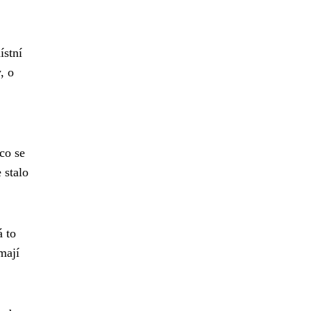
ístní
, o
co se
 stalo
 to
mají