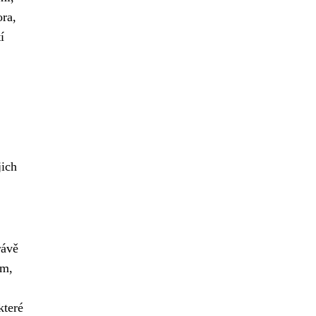
ora,
í
jich
rávě
om,
které