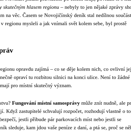
ly skutečným hlasem regionu
– nebyly to jen nějaké zprávy sh
ům na věc. Časem se Novojičínský deník stal nedílnou součást
é v regionu mysleli a jak vnímali svět kolem sebe, byl prostě
zpráv
regionu opravdu zajímá – co se děje kolem nich, co ovlivní je
ečně opraví tu rozbitou silnici na konci ulice. Není to žádné
é mají pro místní skutečný význam.
lstvu?
Fungování místní samosprávy
může znít nudně, ale p
í. Když zastupitelé schvalují rozpočet, rozhodují vlastně o t
ezpečí, jestli přibude pár parkovacích míst nebo jestli se
ník sleduje, kam jdou vaše peníze z daní, a ptá se, proč se ně