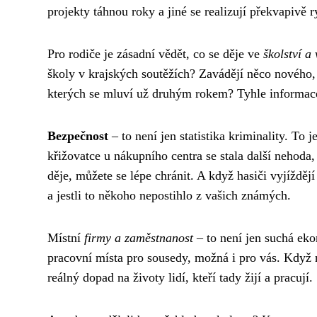
projekty táhnou roky a jiné se realizují překvapivě r
Pro rodiče je zásadní vědět, co se děje ve
školství a
školy v krajských soutěžích? Zavádějí něco nového
kterých se mluví už druhým rokem? Tyhle informace
Bezpečnost
– to není jen statistika kriminality. To j
křižovatce u nákupního centra se stala další nehoda,
děje, můžete se lépe chránit. A když hasiči vyjížděj
a jestli to někoho nepostihlo z vašich známých.
Místní
firmy a zaměstnanost
– to není jen suchá ek
pracovní místa pro sousedy, možná i pro vás. Když n
reálný dopad na životy lidí, kteří tady žijí a pracují.