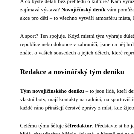
A co byste dělali bez přehledu o kulture? Kam vyrazi
zajímavá výstava?
Novojičínský deník
vám pomůže ne
akce pro děti – to všechno vytváří atmosféru místa, 
A sport? Ten spojuje. Když místní tým vyhraje důlež
republice nebo dokonce v zahraničí, jsme na něj hrdí
znáte, o vašich sousedech a jejich dětech, které repr
Redakce a novinářský tým deníku
Tým novojičínského deníku
– to jsou lidé, kteří d
vlastní boty, mají kontakty na radnici, na sportoviští
každé ráno přinášejí čerstvé zprávy z míst, kde žijet
Celému týmu šéfuje
šéfredaktor
. Představte si ho 
hlídá, aby všechno běželo, jak má, a hlavně má na 