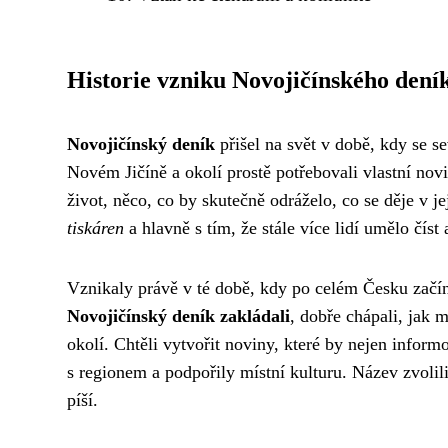
Historie vzniku Novojičínského dení
Novojičínský deník
přišel na svět v době, kdy se 
Novém Jičíně a okolí prostě potřebovali vlastní novi
život, něco, co by skutečně odráželo, co se děje v j
tiskáren
a hlavně s tím, že stále více lidí umělo číst
Vznikaly právě v té době, kdy po celém Česku začín
Novojičínský deník zakládali
, dobře chápali, jak m
okolí. Chtěli vytvořit noviny, které by nejen informo
s regionem a podpořily místní kulturu. Název zvoli
píší.