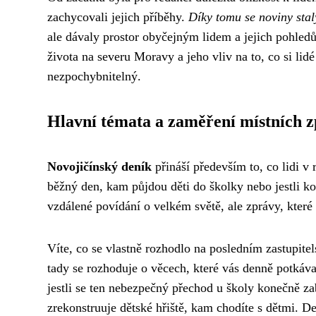
zachycovali jejich příběhy.
Díky tomu se noviny sta
ale dávaly prostor obyčejným lidem a jejich pohled
života na severu Moravy a jeho vliv na to, co si lid
nezpochybnitelný.
Hlavní témata a zaměření místních 
Novojičínský deník
přináší především to, co lidi v 
běžný den, kam půjdou děti do školky nebo jestli kon
vzdálené povídání o velkém světě, ale zprávy, kter
Víte, co se vlastně rozhodlo na posledním zastupite
tady se rozhoduje o věcech, které vás denně potkávaj
jestli se ten nebezpečný přechod u školy konečně zab
zrekonstruuje dětské hřiště, kam chodíte s dětmi. De