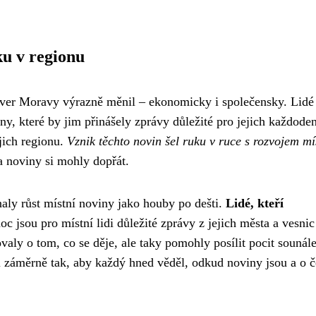
ku v regionu
sever Moravy výrazně měnil – ekonomicky i společensky. Lidé
ny, které by jim přinášely zprávy důležité pro jejich každode
ejich regionu.
Vznik těchto novin šel ruku v ruce s rozvojem mí
 a noviny si mohly dopřát.
aly růst místní noviny jako houby po dešti.
Lidé, kteří
oc jsou pro místní lidi důležité zprávy z jejich města a vesnic
valy o tom, co se děje, ale taky pomohly posílit pocit sounále
li záměrně tak, aby každý hned věděl, odkud noviny jsou a o 