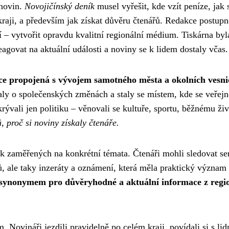
 novin.
Novojičínský deník
musel vyřešit, kde vzít peníze, jak 
kraji, a především jak získat důvěru čtenářů. Redakce postupn
izí – vytvořit opravdu kvalitní regionální médium. Tiskárna byl
agovat na aktuální události a noviny se k lidem dostaly včas.
zce propojená s vývojem samotného města a okolních vesni
aly o společenských změnách a staly se místem, kde se veřejn
ývali jen politiku – věnovali se kultuře, sportu, běžnému ži
, proč si noviny získaly čtenáře.
 zaměřených na konkrétní témata. Čtenáři mohli sledovat ser
ků, ale taky inzeráty a oznámení, která měla praktický význam
l synonymem pro důvěryhodné a aktuální informace z regi
. Novináři jezdili pravidelně po celém kraji, povídali si s lid