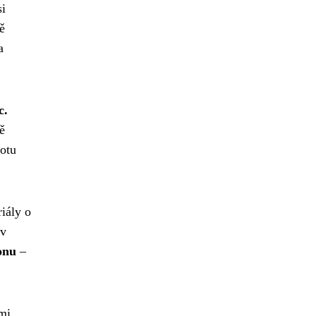
si
ě
a
c.
ě
votu
iály o
 v
onu
–
mi,