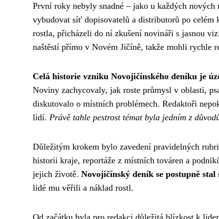
První roky nebyly snadné – jako u každých nových
vybudovat síť dopisovatelů a distributorů po celém 
rostla, přicházeli do ní zkušení novináři s jasnou v
naštěstí přímo v Novém Jičíně, takže mohli rychle re
Celá historie vzniku Novojičínského deníku je ú
Noviny zachycovaly, jak roste průmysl v oblasti, ps
diskutovalo o místních problémech. Redaktoři nepokr
lidí.
Právě tahle pestrost témat byla jedním z důvodů
Důležitým krokem bylo zavedení pravidelných rubrik
historii kraje, reportáže z místních továren a podni
jejich životě.
Novojičínský deník se postupně sta
lidé mu věřili a náklad rostl.
Od začátku byla pro redakci důležitá blízkost k lidem