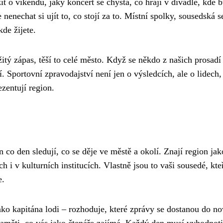
t o víkendu, jaký koncert se chystá, co hrají v divadle, kde 
nechat si ujít to, co stojí za to. Místní spolky, sousedská s
kde žijete.
itý zápas, těší to celé město. Když se někdo z našich prosadí
. Sportovní zpravodajství není jen o výsledcích, ale o lidech,
ezentují region.
en co den sledují, co se děje ve městě a okolí. Znají region jak
ch i v kulturních institucích. Vlastně jsou to vaši sousedé, kt
e.
jako kapitána lodi – rozhoduje, které zprávy se dostanou do no
paměti, co vás jako čtenáře zajímá. Každý den musí vyhodnoti