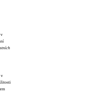
 v
nní
stních
 v
žitosti
čem