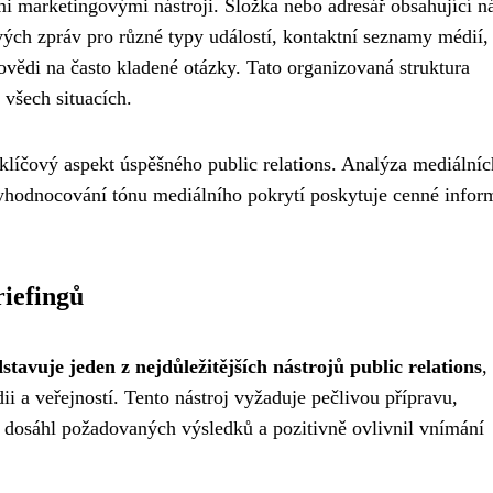
i marketingovými nástroji. Složka nebo adresář obsahující ná
vých zpráv pro různé typy událostí, kontaktní seznamy médií,
ovědi na často kladené otázky. Tato organizovaná struktura
 všech situacích.
klíčový aspekt úspěšného public relations. Analýza mediálníc
yhodnocování tónu mediálního pokrytí poskytuje cenné infor
.
riefingů
tavuje jeden z nejdůležitějších nástrojů public relations
,
 a veřejností. Tento nástroj vyžaduje pečlivou přípravu,
y dosáhl požadovaných výsledků a pozitivně ovlivnil vnímání