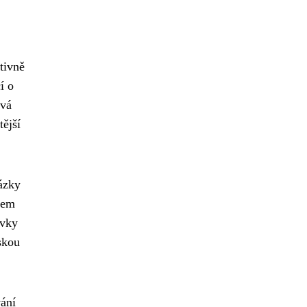
tivně
í o
ová
ější
tázky
kem
ovky
skou
ání