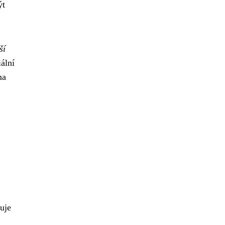
ýt
ší
ální
ma
uje