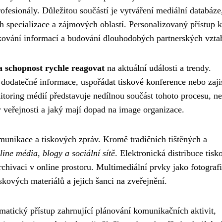
ofesionály. Důležitou součástí je vytváření mediální databáze
ch specializace a zájmových oblastí. Personalizovaný přístup k
kování informací a budování dlouhodobých partnerských vzta
 a schopnost rychle reagovat
na aktuální události a trendy.
odatečné informace, uspořádat tiskové konference nebo zajis
toring médií představuje nedílnou součást tohoto procesu, n
 veřejnosti a jaký mají dopad na image organizace.
unikace a tiskových zpráv. Kromě tradičních tištěných a
line média, blogy a sociální sítě
. Elektronická distribuce tis
chivaci v online prostoru. Multimediální prvky jako fotografi
skových materiálů a jejich šanci na zveřejnění.
matický přístup zahrnující plánování komunikačních aktivit,