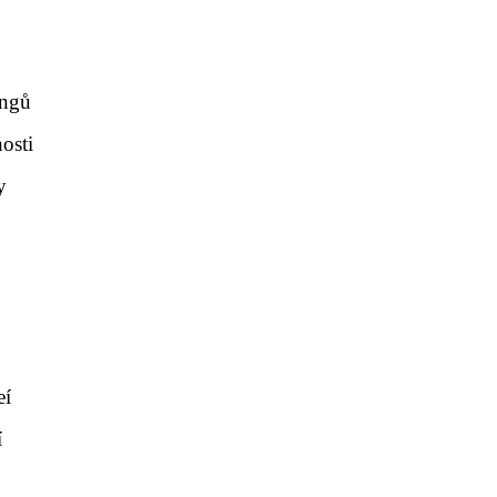
ingů
osti
y
eí
í