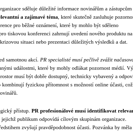
 organizace sděluje důležité informace novinářům a zástupcům
elevantní a zajímavé téma
, které skutečně zasluhuje pozorno
erence pro běžné oznámení, které by mohlo být sděleno
 pro tiskovou konferenci zahrnují uvedení nového produktu na 
izovou situaci nebo prezentaci důležitých výsledků a dat.
řed samotnou akcí.
PR specialisté musí pečlivě zvážit načasov
mnými událostmi, které by mohly odlákat pozornost médií. V
prostor musí být dobře dostupný, technicky vybavený a odpov
 kombinují fyzickou přítomnost s možností online účasti, což
novinářů.
gický přístup.
PR profesionálové musí identifikovat releva
 a jejichž publikum odpovídá cílovým skupinám organizace.
ředstihem zvyšují pravděpodobnost účasti. Pozvánka by měla