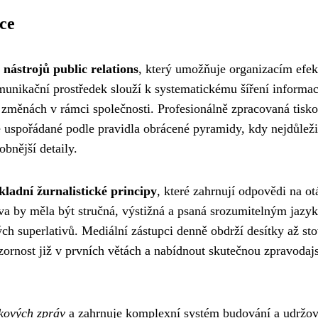
ce
 nástrojů public relations
, který umožňuje organizacím efek
munikační prostředek slouží k systematickému šíření informac
změnách v rámci společnosti. Profesionálně zpracovaná tisk
uspořádané podle pravidla obrácené pyramidy, kdy nejdůležit
obnější detaily.
kladní žurnalistické principy
, které zahrnují odpovědi na o
ráva by měla být stručná, výstižná a psaná srozumitelným jazy
h superlativů. Mediální zástupci denně obdrží desítky až st
ozornost již v prvních větách a nabídnout skutečnou zpravodaj
skových zpráv
a zahrnuje komplexní systém budování a udržov