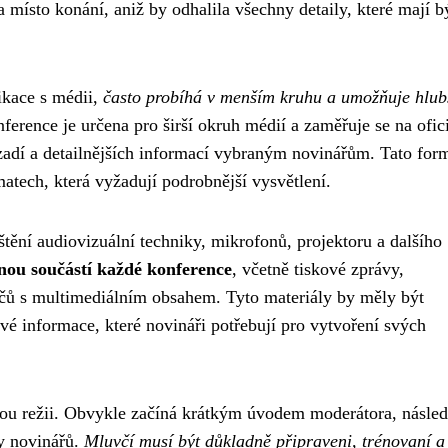
 místo konání, aniž by odhalila všechny detaily, které mají b
ikace s médii,
často probíhá v menším kruhu a umožňuje hlub
ference je určena pro širší okruh médií a zaměřuje se na ofici
ozadí a detailnějších informací vybraným novinářům. Tato for
matech, která vyžadují podrobnější vysvětlení.
štění audiovizuální techniky, mikrofonů, projektoru a dalšího
nou součástí každé konference
, včetně tiskové zprávy,
ičů s multimediálním obsahem. Tyto materiály by měly být
vé informace, které novináři potřebují pro vytvoření svých
ou režii. Obvykle začíná krátkým úvodem moderátora, násled
ky novinářů.
Mluvčí musí být důkladně připraveni, trénovaní a