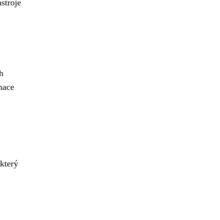
stroje
h
mace
 který