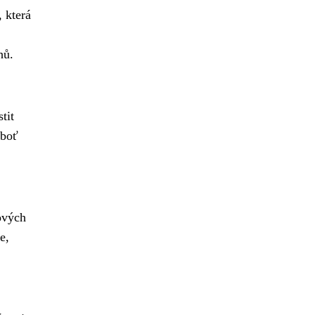
, která
hů.
tit
eboť
kových
e,