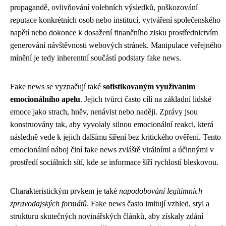
propagandě, ovlivňování volebních výsledků, poškozování
reputace konkrétních osob nebo institucí, vytváření společenského
napětí nebo dokonce k dosažení finančního zisku prostřednictvím
generování návštěvnosti webových stránek. Manipulace veřejného
mínění je tedy inherentní součástí podstaty fake news.
Fake news se vyznačují také
sofistikovaným využíváním
emocionálního apelu
. Jejich tvůrci často cílí na základní lidské
emoce jako strach, hněv, nenávist nebo naději. Zprávy jsou
konstruovány tak, aby vyvolaly silnou emocionální reakci, která
následně vede k jejich dalšímu šíření bez kritického ověření. Tento
emocionální náboj činí fake news zvláště virálními a účinnými v
prostředí sociálních sítí, kde se informace šíří rychlostí bleskovou.
Charakteristickým prvkem je také
napodobování legitimních
zpravodajských formátů
. Fake news často imitují vzhled, styl a
strukturu skutečných novinářských článků, aby získaly zdání