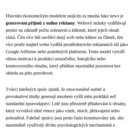
Hlavním ekonomickým modelem stojícím za mnoha fake news je
generování příjmů z online reklamy
. Webové stránky vydělávají
peníze na základě počtu zobrazení a kliknutí, které jejich obsah
získá. Čím více lidí navštíví daný web nebo klikne na článek, tím
více peněz majitel webu vydělá prostřednictvím reklamních sítí jako
Google AdSense nebo podobných platforem. Tento model vytváří
silnou motivaci k produkci senzačního, šokujícího nebo
kontroverzního obsahu, který přitáhne maximální pozornost bez
ohledu na jeho pravdivost.
Tvůrci falešných zpráv zjistili, že
emocionálně nabité a
provokativní titulky
generují mnohem vyšší míru prokliků než
standardní zpravodajství. Lidé jsou přirozeně přitahováni k obsahу,
který vyvolává silné emoce jako vztek, strach, překvapení nebo
pobouření. Falešné zprávy jsou proto často konstruovány tak, aby
maximálně využívaly těchto psychologických mechanismů a