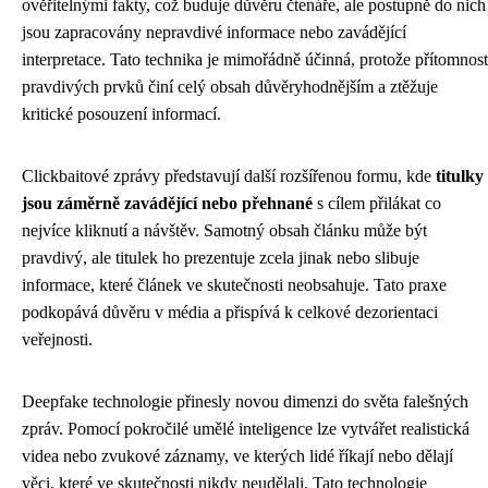
ověřitelnými fakty, což buduje důvěru čtenáře, ale postupně do nich
jsou zapracovány nepravdivé informace nebo zavádějící
interpretace. Tato technika je mimořádně účinná, protože přítomnost
pravdivých prvků činí celý obsah důvěryhodnějším a ztěžuje
kritické posouzení informací.
Clickbaitové zprávy představují další rozšířenou formu, kde
titulky
jsou záměrně zavádějící nebo přehnané
s cílem přilákat co
nejvíce kliknutí a návštěv. Samotný obsah článku může být
pravdivý, ale titulek ho prezentuje zcela jinak nebo slibuje
informace, které článek ve skutečnosti neobsahuje. Tato praxe
podkopává důvěru v média a přispívá k celkové dezorientaci
veřejnosti.
Deepfake technologie přinesly novou dimenzi do světa falešných
zpráv. Pomocí pokročilé umělé inteligence lze vytvářet realistická
videa nebo zvukové záznamy, ve kterých lidé říkají nebo dělají
věci, které ve skutečnosti nikdy neudělali. Tato technologie