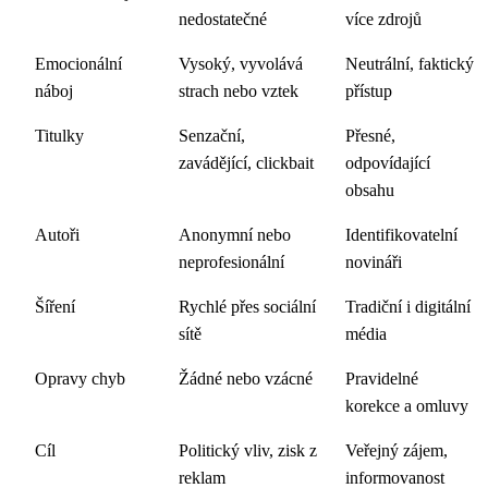
nedostatečné
více zdrojů
Emocionální
Vysoký, vyvolává
Neutrální, faktický
náboj
strach nebo vztek
přístup
Titulky
Senzační,
Přesné,
zavádějící, clickbait
odpovídající
obsahu
Autoři
Anonymní nebo
Identifikovatelní
neprofesionální
novináři
Šíření
Rychlé přes sociální
Tradiční i digitální
sítě
média
Opravy chyb
Žádné nebo vzácné
Pravidelné
korekce a omluvy
Cíl
Politický vliv, zisk z
Veřejný zájem,
reklam
informovanost