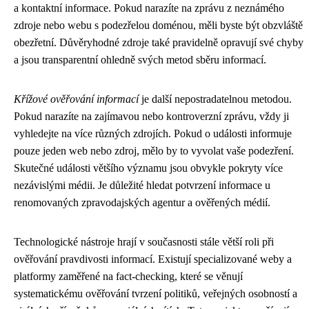
a kontaktní informace. Pokud narazíte na zprávu z neznámého
zdroje nebo webu s podezřelou doménou, měli byste být obzvláště
obezřetní. Důvěryhodné zdroje také pravidelně opravují své chyby
a jsou transparentní ohledně svých metod sběru informací.
Křížové ověřování informací
je další nepostradatelnou metodou.
Pokud narazíte na zajímavou nebo kontroverzní zprávu, vždy ji
vyhledejte na více různých zdrojích. Pokud o události informuje
pouze jeden web nebo zdroj, mělo by to vyvolat vaše podezření.
Skutečné události většího významu jsou obvykle pokryty více
nezávislými médii. Je důležité hledat potvrzení informace u
renomovaných zpravodajských agentur a ověřených médií.
Technologické nástroje hrají v současnosti stále větší roli při
ověřování pravdivosti informací. Existují specializované weby a
platformy zaměřené na fact-checking, které se věnují
systematickému ověřování tvrzení politiků, veřejných osobností a