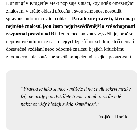
Dunningův-Krugerův efekt popisuje situaci, kdy lidé s omezenými
znalostmi v určité oblasti přeceňují svou schopnost posoudit
správnost informací v této oblasti.
Paradoxně právě ti, kteří mají
nejméně znalostí, jsou často nejpřesvědčenější o své schopnosti
rozpoznat pravdu od lži.
Tento mechanismus vysvětluje, proč se
nepravdivé informace často nejrychleji šíří mezi lidmi, kteří nemají
dostatečné vzdělání nebo odborné znalosti k jejich kritickému
zhodnocení, ale současně se cítí kompetentní k jejich posuzování.
Pravda je jako slunce - můžete ji na chvíli zakrýt mraky
lží, ale nikdy ji nedokážete trvale zatmít, protože lidé
nakonec vždy hledají světlo skutečnosti.
Vojtěch Horák