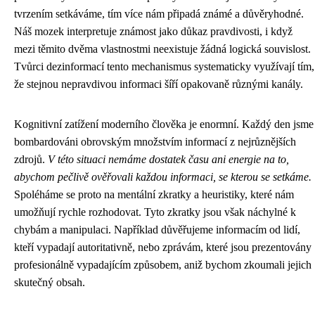
tvrzením setkáváme, tím více nám připadá známé a důvěryhodné.
Náš mozek interpretuje známost jako důkaz pravdivosti, i když
mezi těmito dvěma vlastnostmi neexistuje žádná logická souvislost.
Tvůrci dezinformací tento mechanismus systematicky využívají tím,
že stejnou nepravdivou informaci šíří opakovaně různými kanály.
Kognitivní zatížení moderního člověka je enormní. Každý den jsme
bombardováni obrovským množstvím informací z nejrůznějších
zdrojů.
V této situaci nemáme dostatek času ani energie na to,
abychom pečlivě ověřovali každou informaci, se kterou se setkáme.
Spoléháme se proto na mentální zkratky a heuristiky, které nám
umožňují rychle rozhodovat. Tyto zkratky jsou však náchylné k
chybám a manipulaci. Například důvěřujeme informacím od lidí,
kteří vypadají autoritativně, nebo zprávám, které jsou prezentovány
profesionálně vypadajícím způsobem, aniž bychom zkoumali jejich
skutečný obsah.