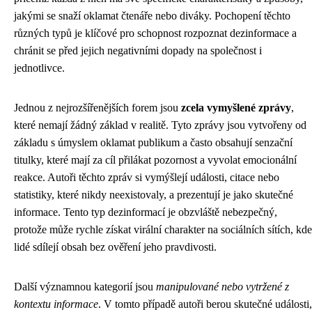
jakými se snaží oklamat čtenáře nebo diváky. Pochopení těchto
různých typů je klíčové pro schopnost rozpoznat dezinformace a
chránit se před jejich negativními dopady na společnost i
jednotlivce.
Jednou z nejrozšířenějších forem jsou
zcela vymyšlené zprávy
,
které nemají žádný základ v realitě. Tyto zprávy jsou vytvořeny od
základu s úmyslem oklamat publikum a často obsahují senzační
titulky, které mají za cíl přilákat pozornost a vyvolat emocionální
reakce. Autoři těchto zpráv si vymýšlejí události, citace nebo
statistiky, které nikdy neexistovaly, a prezentují je jako skutečné
informace. Tento typ dezinformací je obzvláště nebezpečný,
protože může rychle získat virální charakter na sociálních sítích, kde
lidé sdílejí obsah bez ověření jeho pravdivosti.
Další významnou kategorií jsou
manipulované nebo vytržené z
kontextu informace
. V tomto případě autoři berou skutečné události,