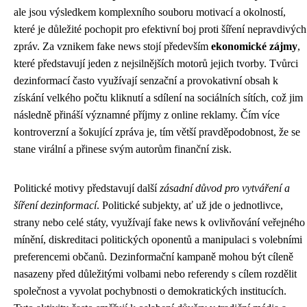
ale jsou výsledkem komplexního souboru motivací a okolností,
které je důležité pochopit pro efektivní boj proti šíření nepravdivých
zpráv. Za vznikem fake news stojí především
ekonomické zájmy
,
které představují jeden z nejsilnějších motorů jejich tvorby. Tvůrci
dezinformací často využívají senzační a provokativní obsah k
získání velkého počtu kliknutí a sdílení na sociálních sítích, což jim
následně přináší významné příjmy z online reklamy. Čím více
kontroverzní a šokující zpráva je, tím větší pravděpodobnost, že se
stane virální a přinese svým autorům finanční zisk.
Politické motivy představují další
zásadní důvod pro vytváření a
šíření dezinformací
. Politické subjekty, ať už jde o jednotlivce,
strany nebo celé státy, využívají fake news k ovlivňování veřejného
mínění, diskreditaci politických oponentů a manipulaci s volebními
preferencemi občanů. Dezinformační kampaně mohou být cíleně
nasazeny před důležitými volbami nebo referendy s cílem rozdělit
společnost a vyvolat pochybnosti o demokratických institucích.