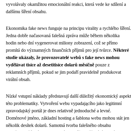
vyvolávaly okamžitou emocionální reakci, která vede ke sdílení a
dalšímu šíření obsahu.
Ekonomika fake news funguje na principu virality a rychlého šíření.
Jedna dobře načasovaná falešná zpráva může během několika
hodin nebo dní vygenerovat miliony zobrazení, což se přímo
promítá do významných finančních příjmů pro její tvůrce.
Některé
studie ukázaly, že provozovatelé webů s fake news mohou
vydělávat tisíce až desetitisíce dolarů měsíčně
pouze z
reklamních příjmů, pokud se jim podaří pravidelně produkovat
virální obsah.
Nízké vstupní náklady představují další důležitý ekonomický aspekt
této problematiky. Vytvoření webu vypadającího jako legitimní
zpravodajský portál je dnes relativně jednoduché a levné.
Doménové jméno, základní hosting a šablona webu mohou stát jen
několik desítek dolarů. Samotná tvorba falešného obsahu