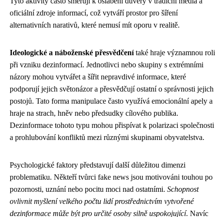
Tyto aktivity často směřují k oslabení důvěry v tradiční média a
oficiální zdroje informací, což vytváří prostor pro šíření
alternativních narativů, které nemusí mít oporu v realitě.
Ideologické a náboženské přesvědčení
také hraje významnou roli
při vzniku dezinformací. Jednotlivci nebo skupiny s extrémními
názory mohou vytvářet a šířit nepravdivé informace, které
podporují jejich světonázor a přesvědčují ostatní o správnosti jejich
postojů. Tato forma manipulace často využívá emocionální apely a
hraje na strach, hněv nebo předsudky cílového publika.
Dezinformace tohoto typu mohou přispívat k polarizaci společnosti
a prohlubování konfliktů mezi různými skupinami obyvatelstva.
Psychologické faktory představují další důležitou dimenzi
problematiku. Někteří tvůrci fake news jsou motivováni touhou po
pozornosti, uznání nebo pocitu moci nad ostatními.
Schopnost
ovlivnit myšlení velkého počtu lidí prostřednictvím vytvořené
dezinformace může být pro určité osoby silně uspokojující
. Navíc