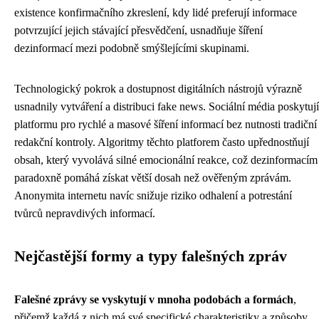
existence konfirmačního zkreslení, kdy lidé preferují informace
potvrzující jejich stávající přesvědčení, usnadňuje šíření
dezinformací mezi podobně smýšlejícími skupinami.
Technologický pokrok a dostupnost digitálních nástrojů výrazně
usnadnily vytváření a distribuci fake news. Sociální média poskytují
platformu pro rychlé a masové šíření informací bez nutnosti tradiční
redakční kontroly. Algoritmy těchto platforem často upřednostňují
obsah, který vyvolává silné emocionální reakce, což dezinformacím
paradoxně pomáhá získat větší dosah než ověřeným zprávám.
Anonymita internetu navíc snižuje riziko odhalení a potrestání
tvůrců nepravdivých informací.
Nejčastější formy a typy falešných zpráv
Falešné zprávy se vyskytují v mnoha podobách a formách
,
přičemž každá z nich má své specifické charakteristiky a způsoby,