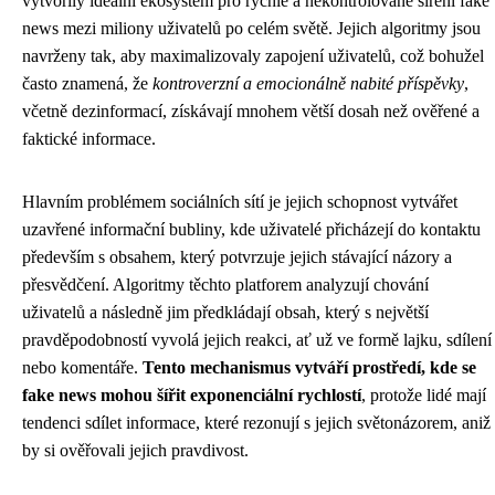
vytvořily ideální ekosystém pro rychlé a nekontrolované šíření fake
news mezi miliony uživatelů po celém světě. Jejich algoritmy jsou
navrženy tak, aby maximalizovaly zapojení uživatelů, což bohužel
často znamená, že
kontroverzní a emocionálně nabité příspěvky
,
včetně dezinformací, získávají mnohem větší dosah než ověřené a
faktické informace.
Hlavním problémem sociálních sítí je jejich schopnost vytvářet
uzavřené informační bubliny, kde uživatelé přicházejí do kontaktu
především s obsahem, který potvrzuje jejich stávající názory a
přesvědčení. Algoritmy těchto platforem analyzují chování
uživatelů a následně jim předkládají obsah, který s největší
pravděpodobností vyvolá jejich reakci, ať už ve formě lajku, sdílení
nebo komentáře.
Tento mechanismus vytváří prostředí, kde se
fake news mohou šířit exponenciální rychlostí
, protože lidé mají
tendenci sdílet informace, které rezonují s jejich světonázorem, aniž
by si ověřovali jejich pravdivost.