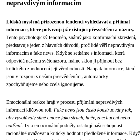
nepravdivým informacím
Lidská mysl má přirozenou tendenci vyhledávat a přijímat
informace, které potvrzují již existující přesvědčení a názory.
Tento psychologický fenomén, známý jako konfirmační zkreslení,
představuje jeden z hlavních důvodů, proč lidé věří nepravdivým
informacím a fake news. Když se setkáme s informací, která
odpovídá našemu světonázoru, máme sklon ji přijmout bez
kritického zhodnocení její věrohodnosti. Naopak informace, které
jsou v rozporu s našimi přesvědčeními, automaticky
zpochybňujeme nebo zcela ignorujeme.
Emocionální reakce hrají v procesu přijímání nepravdivých
informací klíčovou roli.
Fake news jsou často konstruovány tak,
aby vyvolávaly silné emoce jako strach, hněv, znechucení nebo
nadšení.
Tyto emocionální podněty oslabují naši schopnost
racionálně uvažovat a kriticky hodnotit předložené informace. Když