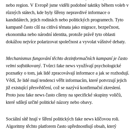
nebo region. V Evropě jsme viděli podobné taktiky během voleb v
různých státech, kde byly šířeny nepravdivé informace o
kandidátech, jejich rodinách nebo politických programech. Tyto
kampaně často cílí na citlivá témata jako migrace, bezpečnost,
ekonomika nebo národní identita, protože právě tyto oblasti
dokážou nejvíce polarizovat společnost a vyvolat vášnivé debaty.
Mechanismus fungování těchto dezinformačních kampaní je často
velmi sofistikovaný
. Tvůrci fake news využívají psychologické
poznatky o tom, jak lidé zpracovávají informace a jak se rozhodují.
Vědí, že lidé mají tendenci věřit informacím, které potvrzují jejich
již existující přesvědčení, což se nazývá konfirmační zkreslení.
Proto jsou fake news často cíleny na specifické skupiny voličů,
které sdílejí určité politické názory nebo obavy.
Sociální sítě hrají v šíření politických fake news klíčovou roli.
Algoritmy těchto platforem často upřednostňují obsah, který