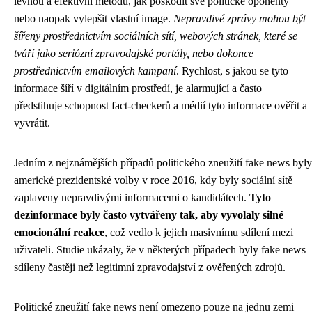
levnou a efektivní metodu, jak poškodit své politické oponenty
nebo naopak vylepšit vlastní image.
Nepravdivé zprávy mohou být
šířeny prostřednictvím sociálních sítí, webových stránek, které se
tváří jako seriózní zpravodajské portály, nebo dokonce
prostřednictvím emailových kampaní
. Rychlost, s jakou se tyto
informace šíří v digitálním prostředí, je alarmující a často
předstihuje schopnost fact-checkerů a médií tyto informace ověřit a
vyvrátit.
Jedním z nejznámějších případů politického zneužití fake news byly
americké prezidentské volby v roce 2016, kdy byly sociální sítě
zaplaveny nepravdivými informacemi o kandidátech.
Tyto
dezinformace byly často vytvářeny tak, aby vyvolaly silné
emocionální reakce
, což vedlo k jejich masivnímu sdílení mezi
uživateli. Studie ukázaly, že v některých případech byly fake news
sdíleny častěji než legitimní zpravodajství z ověřených zdrojů.
Politické zneužití fake news není omezeno pouze na jednu zemi