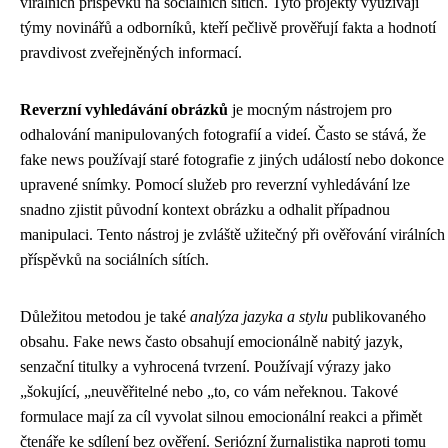
virálních příspěvků na sociálních sítích. Tyto projekty využívají
týmy novinářů a odborníků, kteří pečlivě prověřují fakta a hodnotí
pravdivost zveřejněných informací.
Reverzní vyhledávání obrázků
je mocným nástrojem pro
odhalování manipulovaných fotografií a videí. Často se stává, že
fake news používají staré fotografie z jiných událostí nebo dokonce
upravené snímky. Pomocí služeb pro reverzní vyhledávání lze
snadno zjistit původní kontext obrázku a odhalit případnou
manipulaci. Tento nástroj je zvláště užitečný při ověřování virálních
příspěvků na sociálních sítích.
Důležitou metodou je také
analýza jazyka a stylu
publikovaného
obsahu. Fake news často obsahují emocionálně nabitý jazyk,
senzační titulky a vyhrocená tvrzení. Používají výrazy jako
„šokující, „neuvěřitelné nebo „to, co vám neřeknou. Takové
formulace mají za cíl vyvolat silnou emocionální reakci a přimět
čtenáře ke sdílení bez ověření. Seriózní žurnalistika naproti tomu