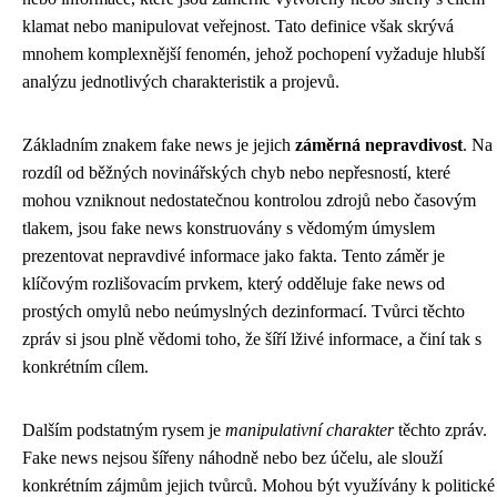
klamat nebo manipulovat veřejnost. Tato definice však skrývá
mnohem komplexnější fenomén, jehož pochopení vyžaduje hlubší
analýzu jednotlivých charakteristik a projevů.
Základním znakem fake news je jejich
záměrná nepravdivost
. Na
rozdíl od běžných novinářských chyb nebo nepřesností, které
mohou vzniknout nedostatečnou kontrolou zdrojů nebo časovým
tlakem, jsou fake news konstruovány s vědomým úmyslem
prezentovat nepravdivé informace jako fakta. Tento záměr je
klíčovým rozlišovacím prvkem, který odděluje fake news od
prostých omylů nebo neúmyslných dezinformací. Tvůrci těchto
zpráv si jsou plně vědomi toho, že šíří lživé informace, a činí tak s
konkrétním cílem.
Dalším podstatným rysem je
manipulativní charakter
těchto zpráv.
Fake news nejsou šířeny náhodně nebo bez účelu, ale slouží
konkrétním zájmům jejich tvůrců. Mohou být využívány k politické