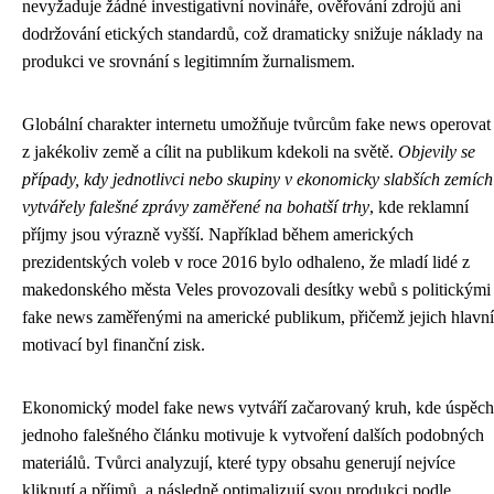
nevyžaduje žádné investigativní novináře, ověřování zdrojů ani
dodržování etických standardů, což dramaticky snižuje náklady na
produkci ve srovnání s legitimním žurnalismem.
Globální charakter internetu umožňuje tvůrcům fake news operovat
z jakékoliv země a cílit na publikum kdekoli na světě.
Objevily se
případy, kdy jednotlivci nebo skupiny v ekonomicky slabších zemích
vytvářely falešné zprávy zaměřené na bohatší trhy
, kde reklamní
příjmy jsou výrazně vyšší. Například během amerických
prezidentských voleb v roce 2016 bylo odhaleno, že mladí lidé z
makedonského města Veles provozovali desítky webů s politickými
fake news zaměřenými na americké publikum, přičemž jejich hlavní
motivací byl finanční zisk.
Ekonomický model fake news vytváří začarovaný kruh, kde úspěch
jednoho falešného článku motivuje k vytvoření dalších podobných
materiálů. Tvůrci analyzují, které typy obsahu generují nejvíce
kliknutí a příjmů, a následně optimalizují svou produkci podle