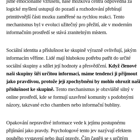
jsme emocionálně vzrušeni, naše mozková centra odpovědná za
logické myšlení ustupují do pozadí a rozhodování přebírají
primitivnější části mozku zaměřené na rychlou reakci. Tento
mechanismus byl v evoluci užitečný pro přežití, ale v moderním
informačním prostředí se stává zranitelným místem.
Sociální identita a příslušnost ke skupině výrazně ovlivňují, jakým
informacím věříme. Lidé mají hlubokou potřebu patřit do určité
sociální skupiny a sdílet její hodnoty a přesvědčení.
Když členové
naší skupiny šíří určitou informaci, máme tendenci ji přijmout
jako pravdivou, protože její zpochybnění by mohlo ohrozit naši
příslušnost ke skupině.
Tento mechanismus je obzvláště silný v
online prostředí, kde se formují uzavřené komunity s podobnými
názory, takzvané echo chambers nebo informační bubliny.
Opakování nepravdivé informace vede k jejímu postupnému
přijímání jako pravdy. Psychologové tento jev nazývají efektem
pouhého vystavení nebo iluzí pravdy. Čím častěji se s určitým