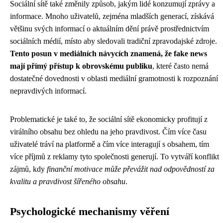
Sociální sítě také změnily způsob, jakým lidé konzumují zprávy a
informace. Mnoho uživatelů, zejména mladších generací, získává
většinu svých informací o aktuálním dění právě prostřednictvím
sociálních médií, místo aby sledovali tradiční zpravodajské zdroje.
Tento posun v mediálních návycích znamená, že fake news
mají přímý přístup k obrovskému publiku
, které často nemá
dostatečné dovednosti v oblasti mediální gramotnosti k rozpoznání
nepravdivých informací.
Problematické je také to, že sociální sítě ekonomicky profitují z
virálního obsahu bez ohledu na jeho pravdivost. Čím více času
uživatelé tráví na platformě a čím více interagují s obsahem, tím
více příjmů z reklamy tyto společnosti generují. To vytváří konflikt
zájmů, kdy
finanční motivace může převážit nad odpovědností za
kvalitu a pravdivost šířeného obsahu
.
Psychologické mechanismy věření