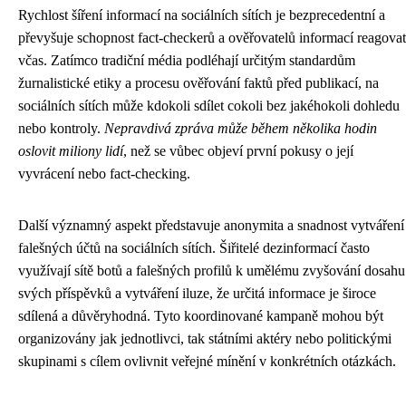
Rychlost šíření informací na sociálních sítích je bezprecedentní a
převyšuje schopnost fact-checkerů a ověřovatelů informací reagovat
včas. Zatímco tradiční média podléhají určitým standardům
žurnalistické etiky a procesu ověřování faktů před publikací, na
sociálních sítích může kdokoli sdílet cokoli bez jakéhokoli dohledu
nebo kontroly.
Nepravdivá zpráva může během několika hodin
oslovit miliony lidí
, než se vůbec objeví první pokusy o její
vyvrácení nebo fact-checking.
Další významný aspekt představuje anonymita a snadnost vytváření
falešných účtů na sociálních sítích. Šiřitelé dezinformací často
využívají sítě botů a falešných profilů k umělému zvyšování dosahu
svých příspěvků a vytváření iluze, že určitá informace je široce
sdílená a důvěryhodná. Tyto koordinované kampaně mohou být
organizovány jak jednotlivci, tak státními aktéry nebo politickými
skupinami s cílem ovlivnit veřejné mínění v konkrétních otázkách.