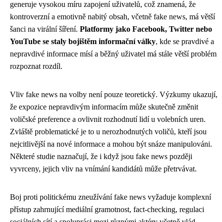
generuje vysokou míru zapojení uživatelů, což znamená, že
kontroverzní a emotivně nabitý obsah, včetně fake news, má větší
šanci na virální šíření.
Platformy jako Facebook, Twitter nebo
YouTube se staly bojištěm informační války
, kde se pravdivé a
nepravdivé informace mísí a běžný uživatel má stále větší problém
rozpoznat rozdíl.
Vliv fake news na volby není pouze teoretický. Výzkumy ukazují,
že expozice nepravdivým informacím může skutečně změnit
voličské preference a ovlivnit rozhodnutí lidí u volebních uren.
Zvláště problematické je to u nerozhodnutých voličů, kteří jsou
nejcitlivější na nové informace a mohou být snáze manipulováni.
Některé studie naznačují, že i když jsou fake news později
vyvrceny, jejich vliv na vnímání kandidátů může přetrvávat.
Boj proti politickému zneužívání fake news vyžaduje komplexní
přístup zahrnující mediální gramotnost, fact-checking, regulaci
sociálních sítí a spolupráci mezi různými aktéry včetně vlád,