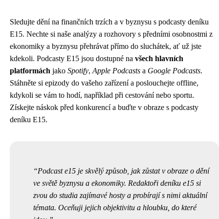
Sledujte dění na finančních trzích a v byznysu s podcasty deníku
E15. Nechte si naše analýzy a rozhovory s předními osobnostmi z
ekonomiky a byznysu přehrávat přímo do sluchátek, ať už jste
kdekoli. Podcasty E15 jsou dostupné na
všech hlavních
platformách
jako
Spotify
,
Apple Podcasts
a
Google Podcasts
.
Stáhněte si epizody do vašeho zařízení a poslouchejte offline,
kdykoli se vám to hodí, například při cestování nebo sportu.
Získejte náskok před konkurencí a buďte v obraze s podcasty
deníku E15.
Podcast e15 je skvělý způsob, jak zůstat v obraze o dění
ve světě byznysu a ekonomiky. Redaktoři deníku e15 si
zvou do studia zajímavé hosty a probírají s nimi aktuální
témata. Oceňuji jejich objektivitu a hloubku, do které