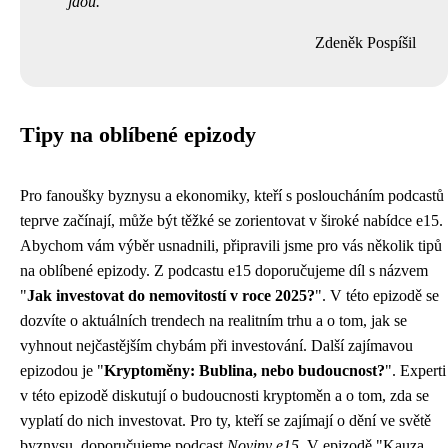
jdou.
Zdeněk Pospíšil
Tipy na oblíbené epizody
Pro fanoušky byznysu a ekonomiky, kteří s posloucháním podcastů
teprve začínají, může být těžké se zorientovat v široké nabídce e15.
Abychom vám výběr usnadnili, připravili jsme pro vás několik tipů
na oblíbené epizody. Z podcastu e15 doporučujeme díl s názvem
"
Jak investovat do nemovitostí v roce 2025?
". V této epizodě se
dozvíte o aktuálních trendech na realitním trhu a o tom, jak se
vyhnout nejčastějším chybám při investování. Další zajímavou
epizodou je "
Kryptoměny: Bublina, nebo budoucnost?
". Experti
v této epizodě diskutují o budoucnosti kryptoměn a o tom, zda se
vyplatí do nich investovat. Pro ty, kteří se zajímají o dění ve světě
byznysu, doporučujeme podcast
Noviny e15
. V epizodě "Kauza