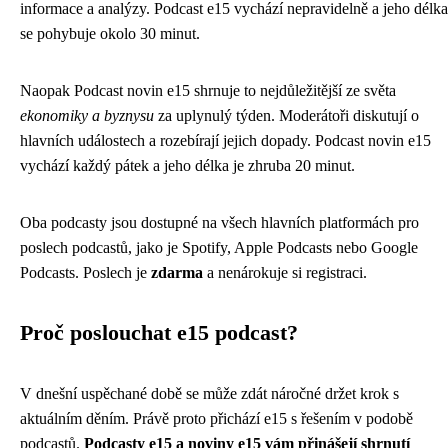
informace a analýzy. Podcast e15 vychází nepravidelně a jeho délka
se pohybuje okolo 30 minut.
Naopak Podcast novin e15 shrnuje to nejdůležitější ze světa
ekonomiky a byznysu
za uplynulý týden. Moderátoři diskutují o
hlavních událostech a rozebírají jejich dopady. Podcast novin e15
vychází každý pátek a jeho délka je zhruba 20 minut.
Oba podcasty jsou dostupné na všech hlavních platformách pro
poslech podcastů, jako je Spotify, Apple Podcasts nebo Google
Podcasts. Poslech je
zdarma
a nenárokuje si registraci.
Proč poslouchat e15 podcast?
V dnešní uspěchané době se může zdát náročné držet krok s
aktuálním děním. Právě proto přichází e15 s řešením v podobě
podcastů.
Podcasty e15 a noviny e15 vám přinášejí shrnutí