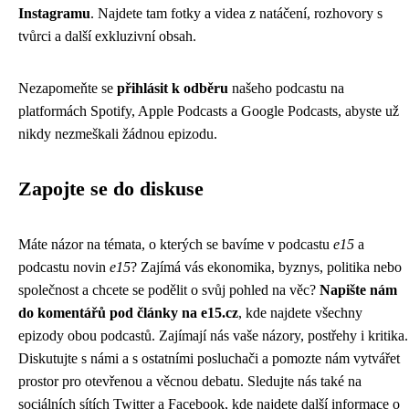
Instagramu
. Najdete tam fotky a videa z natáčení, rozhovory s
tvůrci a další exkluzivní obsah.
Nezapomeňte se
přihlásit k odběru
našeho podcastu na
platformách Spotify, Apple Podcasts a Google Podcasts, abyste už
nikdy nezmeškali žádnou epizodu.
Zapojte se do diskuse
Máte názor na témata, o kterých se bavíme v podcastu
e15
a
podcastu novin
e15
? Zajímá vás ekonomika, byznys, politika nebo
společnost a chcete se podělit o svůj pohled na věc?
Napište nám
do komentářů pod články na e15.cz
, kde najdete všechny
epizody obou podcastů. Zajímají nás vaše názory, postřehy i kritika.
Diskutujte s námi a s ostatními posluchači a pomozte nám vytvářet
prostor pro otevřenou a věcnou debatu. Sledujte nás také na
sociálních sítích Twitter a Facebook, kde najdete další informace o