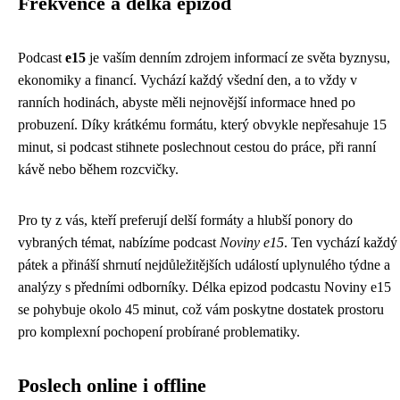
Frekvence a délka epizod
Podcast
e15
je vaším denním zdrojem informací ze světa byznysu,
ekonomiky a financí. Vychází každý všední den, a to vždy v
ranních hodinách, abyste měli nejnovější informace hned po
probuzení. Díky krátkému formátu, který obvykle nepřesahuje 15
minut, si podcast stihnete poslechnout cestou do práce, při ranní
kávě nebo během rozcvičky.
Pro ty z vás, kteří preferují delší formáty a hlubší ponory do
vybraných témat, nabízíme podcast
Noviny e15
. Ten vychází každý
pátek a přináší shrnutí nejdůležitějších událostí uplynulého týdne a
analýzy s předními odborníky. Délka epizod podcastu Noviny e15
se pohybuje okolo 45 minut, což vám poskytne dostatek prostoru
pro komplexní pochopení probírané problematiky.
Poslech online i offline