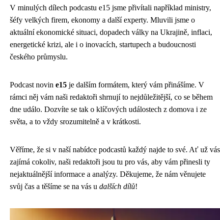
V minulých dílech podcastu e15 jsme přivítali například ministry,
šéfy velkých firem, ekonomy a další experty. Mluvili jsme o
aktuální ekonomické situaci, dopadech války na Ukrajině, inflaci,
energetické krizi, ale i o inovacích, startupech a budoucnosti
českého průmyslu.
Podcast novin
e15
je dalším formátem, který vám přinášíme. V
rámci něj vám naši redaktoři shrnují to nejdůležitější, co se během
dne událo. Dozvíte se tak o klíčových událostech z domova i ze
světa, a to vždy srozumitelně a v krátkosti.
Věříme, že si v naší nabídce podcastů každý najde to své. Ať už vás
zajímá cokoliv, naši redaktoři jsou tu pro vás, aby vám přinesli ty
nejaktuálnější informace a analýzy. Děkujeme, že nám věnujete
svůj čas a těšíme se na vás u
dalších dílů
!