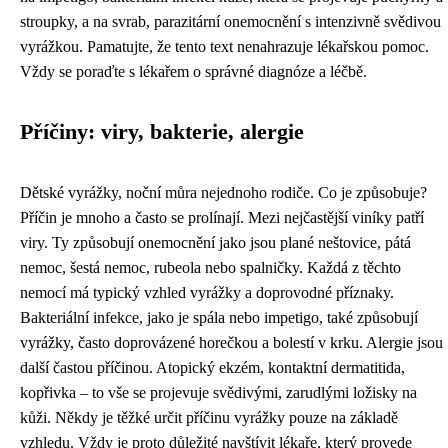
stroupky, a na svrab, parazitární onemocnění s intenzivně svědivou
vyrážkou. Pamatujte, že tento text nenahrazuje lékařskou pomoc.
Vždy se poraďte s lékařem o správné diagnóze a léčbě.
Příčiny: viry, bakterie, alergie
Dětské vyrážky, noční můra nejednoho rodiče. Co je způsobuje?
Příčin je mnoho a často se prolínají. Mezi nejčastější viníky patří
viry. Ty způsobují onemocnění jako jsou plané neštovice, pátá
nemoc, šestá nemoc, rubeola nebo spalničky. Každá z těchto
nemocí má typický vzhled vyrážky a doprovodné příznaky.
Bakteriální infekce, jako je spála nebo impetigo, také způsobují
vyrážky, často doprovázené horečkou a bolestí v krku. Alergie jsou
další častou příčinou. Atopický ekzém, kontaktní dermatitida,
kopřivka – to vše se projevuje svědivými, zarudlými ložisky na
kůži. Někdy je těžké určit příčinu vyrážky pouze na základě
vzhledu. Vždy je proto důležité navštívit lékaře, který provede