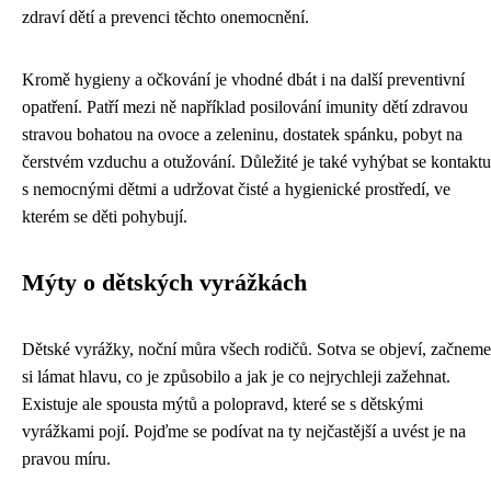
zdraví dětí a prevenci těchto onemocnění.
Kromě hygieny a očkování je vhodné dbát i na další preventivní
opatření. Patří mezi ně například posilování imunity dětí zdravou
stravou bohatou na ovoce a zeleninu, dostatek spánku, pobyt na
čerstvém vzduchu a otužování. Důležité je také vyhýbat se kontaktu
s nemocnými dětmi a udržovat čisté a hygienické prostředí, ve
kterém se děti pohybují.
Mýty o dětských vyrážkách
Dětské vyrážky, noční můra všech rodičů. Sotva se objeví, začneme
si lámat hlavu, co je způsobilo a jak je co nejrychleji zažehnat.
Existuje ale spousta mýtů a polopravd, které se s dětskými
vyrážkami pojí. Pojďme se podívat na ty nejčastější a uvést je na
pravou míru.