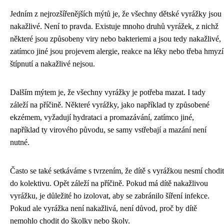
Jedním z nejrozšířenějších mýtů je, že všechny dětské vyrážky jsou
nakažlivé. Není to pravda. Existuje mnoho druhů vyrážek, z nichž
některé jsou způsobeny viry nebo bakteriemi a jsou tedy nakažlivé,
zatímco jiné jsou projevem alergie, reakce na léky nebo třeba hmyzí
štípnutí a nakažlivé nejsou.
Dalším mýtem je, že všechny vyrážky je potřeba mazat. I tady
záleží na příčině. Některé vyrážky, jako například ty způsobené
ekzémem, vyžadují hydrataci a promazávání, zatímco jiné,
například ty virového původu, se samy vstřebají a mazání není
nutné.
Často se také setkáváme s tvrzením, že dítě s vyrážkou nesmí chodit
do kolektivu. Opět záleží na příčině. Pokud má dítě nakažlivou
vyrážku, je důležité ho izolovat, aby se zabránilo šíření infekce.
Pokud ale vyrážka není nakažlivá, není důvod, proč by dítě
nemohlo chodit do školky nebo školy.