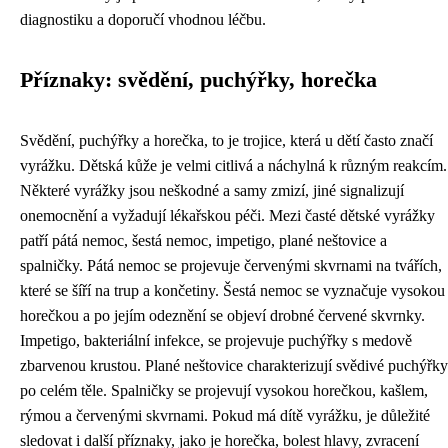
diagnostiku a doporučí vhodnou léčbu.
Příznaky: svědění, puchýřky, horečka
Svědění, puchýřky a horečka, to je trojice, která u dětí často značí
vyrážku. Dětská kůže je velmi citlivá a náchylná k různým reakcím.
Některé vyrážky jsou neškodné a samy zmizí, jiné signalizují
onemocnění a vyžadují lékařskou péči. Mezi časté dětské vyrážky
patří pátá nemoc, šestá nemoc, impetigo, plané neštovice a
spalničky. Pátá nemoc se projevuje červenými skvrnami na tvářích,
které se šíří na trup a končetiny. Šestá nemoc se vyznačuje vysokou
horečkou a po jejím odeznění se objeví drobné červené skvrnky.
Impetigo, bakteriální infekce, se projevuje puchýřky s medově
zbarvenou krustou. Plané neštovice charakterizují svědivé puchýřky
po celém těle. Spalničky se projevují vysokou horečkou, kašlem,
rýmou a červenými skvrnami. Pokud má dítě vyrážku, je důležité
sledovat i další příznaky, jako je horečka, bolest hlavy, zvracení