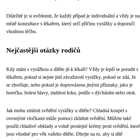
Důležité je si uvědomit, že každý případ je individuální a vždy je na
místě konzultace s lékařem, který určí příčinu vyrážky a doporučí
vhodnou léčbu.
Nejčastější otázky rodičů
Kdy mám s vyrážkou u dítěte jít k lékaři? Vždy je lepší se poradit s
lékařem, pokud si nejste jistí závažností vyrážky, pokud se zdá, že
se zhoršuje, nebo pokud je doprovázena jinými příznaky, jako je
horečka, bolest hlavy, ztuhlost krku, potíže s dýcháním nebo otok.
Jak mohu zmírnit svědění vyrážky u dítěte? Chladná koupel s
ovesnými vločkami může pomoci zklidnit svědění. Můžete také
použít chladivé obklady a volně prodejné krémy proti svědění, které
jsou vhodné pro věk vašeho dítěte. Dbejte na to, aby si dítě