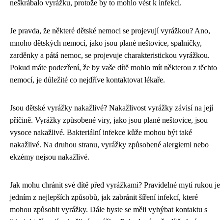
neškrábalo vyrážku, protože by to mohlo vést k infekci.
Je pravda, že některé dětské nemoci se projevují vyrážkou? Ano,
mnoho dětských nemocí, jako jsou plané neštovice, spalničky,
zarděnky a pátá nemoc, se projevuje charakteristickou vyrážkou.
Pokud máte podezření, že by vaše dítě mohlo mít některou z těchto
nemocí, je důležité co nejdříve kontaktovat lékaře.
Jsou dětské vyrážky nakažlivé? Nakažlivost vyrážky závisí na její
příčině. Vyrážky způsobené viry, jako jsou plané neštovice, jsou
vysoce nakažlivé. Bakteriální infekce kůže mohou být také
nakažlivé. Na druhou stranu, vyrážky způsobené alergiemi nebo
ekzémy nejsou nakažlivé.
Jak mohu chránit své dítě před vyrážkami? Pravidelné mytí rukou je
jedním z nejlepších způsobů, jak zabránit šíření infekcí, které
mohou způsobit vyrážky. Dále byste se měli vyhýbat kontaktu s