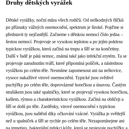
Druhy dětských vyrážek
Dětské vyrážky, noční můra všech rodičů. Od neškodných flíčků
po příznaky vážných onemocnění, spektrum je široké. Pojďme si
představit ty nejčastější. Začneme s dětskou nemocí číslo jedna –
šestou nemocí. Projevuje se vysokou teplotou a po jejím poklesu
typickou vyrážkou, která začíná na trupu a šíří se na končetiny.
Další v řadě je pátá nemoc, známá také jako infekční erytém. Ta se
projevuje zarudnutím tváří, které připomíná políček, a následnou
vyrážkou po celém těle. Nesmíme zapomenout ani na neštovice,
vysoce nakažlivé virové onemocnění. Typické jsou svědivé
puchýřky po celém těle, doprovázené horečkou a únavou. Častým
strašákem jsou také spalničky, které se projevují vysokou horečkou,
kašlem, rýmou a charakteristickou vyrážkou. Začíná na obličeji a
šíří se dolů po těle. Zarděnky, virové onemocnění s typickou
vyrážkou, jsou naštěstí díky očkování vzácné. Vyrážka je světlejší
než u spalniček a šíří se rychle po celém těle. Nezapomínejme ani
na impetigo, bakteriální infekci kůže, která se projevuje puchýřky a