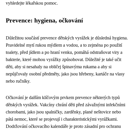
vyhledejte lékařskou pomoc.
Prevence: hygiena, očkování
Důležitou součástí prevence dětských vyrážek je důsledná hygiena.
Pravidelné mytí rukou mýdlem a vodou, a to zejména po použití
toalety, před jídlem a po hraní venku, pomáhá odstraňovat viry a
bakterie, které mohou vyrážky způsobovat. Důležité je také učit
děti, aby si nesahaly na obličej špinavýma rukama a aby si
nepůjčovaly osobní předměty, jako jsou hřebeny, kartáče na vlasy
nebo ručníky.
Očkování je dalším klíčovým prvkem prevence některých typů
dětských vyrážek. Vakcíny chrání děti před závažnými infekčními
chorobami, jako jsou spalničky, zarděnky, plané neštovice nebo
pátá nemoc, které se projevují i charakteristickými vyrážkami.
Dodržování očkovacího kalendáře je proto zásadní pro ochranu