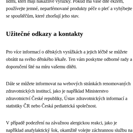
lidmi, kteří mají nakažlivé vyrážky. Pokud má vaše dítě ekzém,
používejte jemné, neparfémované produkty péče o pleť a vyhýbejte
se spouštěčům, které zhoršují jeho stav.
Užitečné odkazy a kontakty
Pro více informací o dětských vyrážkách a jejich léčbě se můžete
obrátit na svého dětského lékaře. Ten vám poskytne odborné rady a
doporučení šité na míru vašemu dítěti.
Dále se můžete informovat na webových stránkách renomovaných
zdravotnických institucí, jako je například Ministerstvo
zdravotnictví České republiky, Ústav zdravotnických informací a
statistiky ČR nebo Česká pediatrická společnost.
V případě podezření na závažnou alergickou reakci, jako je
například anafylaktický šok, okamžitě volejte záchrannou službu na