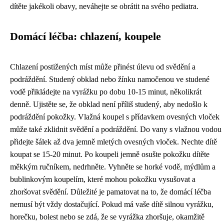
dítěte jakékoli obavy, neváhejte se obrátit na svého pediatra.
Domácí léčba: chlazení, koupele
Chlazení postižených míst může přinést úlevu od svědění a
podráždění. Studený obklad nebo žínku namočenou ve studené
vodě přikládejte na vyrážku po dobu 10-15 minut, několikrát
denně. Ujistěte se, že obklad není příliš studený, aby nedošlo k
podráždění pokožky. Vlažná koupel s přídavkem ovesných vloček
může také zklidnit svědění a podráždění. Do vany s vlažnou vodou
přidejte šálek až dva jemně mletých ovesných vloček. Nechte dítě
koupat se 15-20 minut. Po koupeli jemně osušte pokožku dítěte
měkkým ručníkem, nedrhněte. Vyhněte se horké vodě, mýdlům a
bublinkovým koupelím, které mohou pokožku vysušovat a
zhoršovat svědění. Důležité je pamatovat na to, že domácí léčba
nemusí být vždy dostačující. Pokud má vaše dítě silnou vyrážku,
horečku, bolest nebo se zdá, že se vyrážka zhoršuje, okamžitě