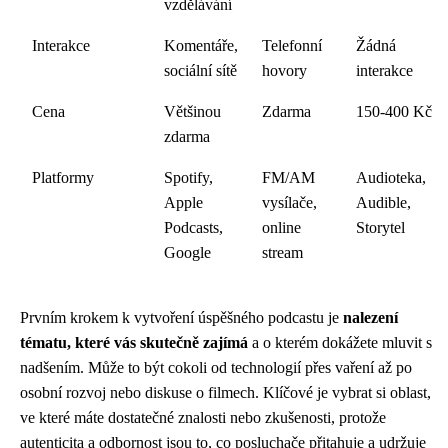
vzdělávání
Interakce
Komentáře,
Telefonní
Žádná
sociální sítě
hovory
interakce
Cena
Většinou
Zdarma
150-400 Kč
zdarma
Platformy
Spotify,
FM/AM
Audioteka,
Apple
vysílače,
Audible,
Podcasts,
online
Storytel
Google
stream
Prvním krokem k vytvoření úspěšného podcastu je
nalezení
tématu, které vás skutečně zajímá
a o kterém dokážete mluvit s
nadšením. Může to být cokoli od technologií přes vaření až po
osobní rozvoj nebo diskuse o filmech. Klíčové je vybrat si oblast,
ve které máte dostatečné znalosti nebo zkušenosti, protože
autenticita a odbornost jsou to, co posluchače přitahuje a udržuje