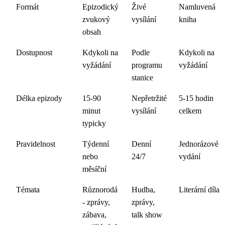
Formát
Epizodický
Živé
Namluvená
zvukový
vysílání
kniha
obsah
Dostupnost
Kdykoli na
Podle
Kdykoli na
vyžádání
programu
vyžádání
stanice
Délka epizody
15-90
Nepřetržité
5-15 hodin
minut
vysílání
celkem
typicky
Pravidelnost
Týdenní
Denní
Jednorázové
nebo
24/7
vydání
měsíční
Témata
Různorodá
Hudba,
Literární díla
- zprávy,
zprávy,
zábava,
talk show