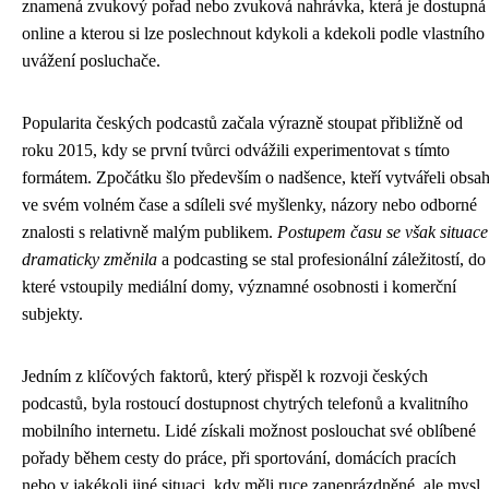
znamená zvukový pořad nebo zvuková nahrávka, která je dostupná
online a kterou si lze poslechnout kdykoli a kdekoli podle vlastního
uvážení posluchače.
Popularita českých podcastů začala výrazně stoupat přibližně od
roku 2015, kdy se první tvůrci odvážili experimentovat s tímto
formátem. Zpočátku šlo především o nadšence, kteří vytvářeli obsa
ve svém volném čase a sdíleli své myšlenky, názory nebo odborné
znalosti s relativně malým publikem.
Postupem času se však situace
dramaticky změnila
a podcasting se stal profesionální záležitostí, do
které vstoupily mediální domy, významné osobnosti i komerční
subjekty.
Jedním z klíčových faktorů, který přispěl k rozvoji českých
podcastů, byla rostoucí dostupnost chytrých telefonů a kvalitního
mobilního internetu. Lidé získali možnost poslouchat své oblíbené
pořady během cesty do práce, při sportování, domácích pracích
nebo v jakékoli jiné situaci, kdy měli ruce zaneprázdněné, ale mysl