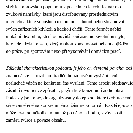
si získal obrovskou popularitu v posledních letech. Jedná se o
zvukové nahrávky, které jsou distribuovány prostřednictvím
internetu a které si posluchači mohou stáhnout nebo streamovat na
svých zařízeních kdykoli a kdekoli chtějí. Tento formát nabízí
unikátní flexibilitu, která odpovídá současnému životnímu stylu,
kdy lidé hledají obsah, který mohou konzumovat během dojíždění
do práce, při sportování nebo při vykonávání domácích prací.
Základní charakteristikou podcastu je jeho on-demand povaha
, což
znamená, že na rozdíl od tradičního rádiového vysílání není
posluchač vázán na konkrétní čas vysílání. Tento aspekt představuje
zásadní revoluci ve způsobu, jakým lidé konzumují audio obsah.
Podcasty jsou obvykle organizovány do epizod, které tvoří ucelené
série zaměřené na konkrétní téma, žánr nebo formát. Každá epizoda
může trvat od několika minut až po několik hodin, v závislosti na
záměru tvůrce a povaze obsahu.