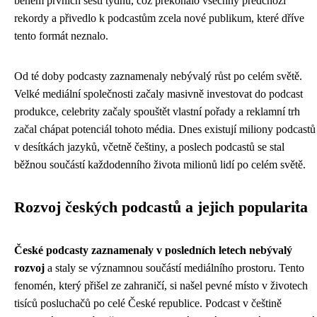
během prvních šesti týdnů, což překonalo všechny předchozí
rekordy a přivedlo k podcastům zcela nové publikum, které dříve
tento formát neznalo.
Od té doby podcasty zaznamenaly nebývalý růst po celém světě.
Velké mediální společnosti začaly masivně investovat do podcast
produkce, celebrity začaly spouštět vlastní pořady a reklamní trh
začal chápat potenciál tohoto média. Dnes existují miliony podcastů
v desítkách jazyků, včetně češtiny, a poslech podcastů se stal
běžnou součástí každodenního života milionů lidí po celém světě.
Rozvoj českých podcastů a jejich popularita
České podcasty zaznamenaly v posledních letech nebývalý
rozvoj
a staly se významnou součástí mediálního prostoru. Tento
fenomén, který přišel ze zahraničí, si našel pevné místo v životech
tisíců posluchačů po celé České republice. Podcast v češtině