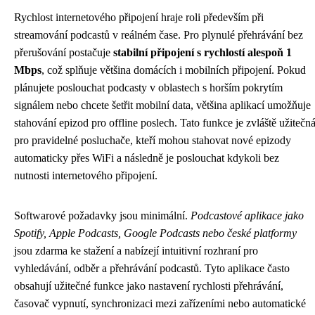
Rychlost internetového připojení hraje roli především při
streamování podcastů v reálném čase. Pro plynulé přehrávání bez
přerušování postačuje
stabilní připojení s rychlostí alespoň 1
Mbps
, což splňuje většina domácích i mobilních připojení. Pokud
plánujete poslouchat podcasty v oblastech s horším pokrytím
signálem nebo chcete šetřit mobilní data, většina aplikací umožňuje
stahování epizod pro offline poslech. Tato funkce je zvláště užitečn
pro pravidelné posluchače, kteří mohou stahovat nové epizody
automaticky přes WiFi a následně je poslouchat kdykoli bez
nutnosti internetového připojení.
Softwarové požadavky jsou minimální.
Podcastové aplikace jako
Spotify, Apple Podcasts, Google Podcasts nebo české platformy
jsou zdarma ke stažení a nabízejí intuitivní rozhraní pro
vyhledávání, odběr a přehrávání podcastů. Tyto aplikace často
obsahují užitečné funkce jako nastavení rychlosti přehrávání,
časovač vypnutí, synchronizaci mezi zařízeními nebo automatické