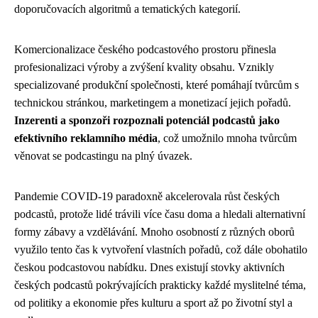
doporučovacích algoritmů a tematických kategorií.
Komercionalizace českého podcastového prostoru přinesla
profesionalizaci výroby a zvýšení kvality obsahu. Vznikly
specializované produkční společnosti, které pomáhají tvůrcům s
technickou stránkou, marketingem a monetizací jejich pořadů.
Inzerenti a sponzoři rozpoznali potenciál podcastů jako
efektivního reklamního média
, což umožnilo mnoha tvůrcům
věnovat se podcastingu na plný úvazek.
Pandemie COVID-19 paradoxně akcelerovala růst českých
podcastů, protože lidé trávili více času doma a hledali alternativní
formy zábavy a vzdělávání. Mnoho osobností z různých oborů
využilo tento čas k vytvoření vlastních pořadů, což dále obohatilo
českou podcastovou nabídku. Dnes existují stovky aktivních
českých podcastů pokrývajících prakticky každé myslitelné téma,
od politiky a ekonomie přes kulturu a sport až po životní styl a