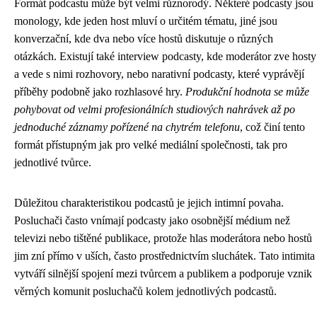
Formát podcastu může být velmi různorodý. Některé podcasty jsou
monology, kde jeden host mluví o určitém tématu, jiné jsou
konverzační, kde dva nebo více hostů diskutuje o různých
otázkách. Existují také interview podcasty, kde moderátor zve hosty
a vede s nimi rozhovory, nebo narativní podcasty, které vyprávějí
příběhy podobně jako rozhlasové hry.
Produkční hodnota se může
pohybovat od velmi profesionálních studiových nahrávek až po
jednoduché záznamy pořízené na chytrém telefonu
, což činí tento
formát přístupným jak pro velké mediální společnosti, tak pro
jednotlivé tvůrce.
Důležitou charakteristikou podcastů je jejich intimní povaha.
Posluchači často vnímají podcasty jako osobnější médium než
televizi nebo tištěné publikace, protože hlas moderátora nebo hostů
jim zní přímo v uších, často prostřednictvím sluchátek. Tato intimita
vytváří silnější spojení mezi tvůrcem a publikem a podporuje vznik
věrných komunit posluchačů kolem jednotlivých podcastů.