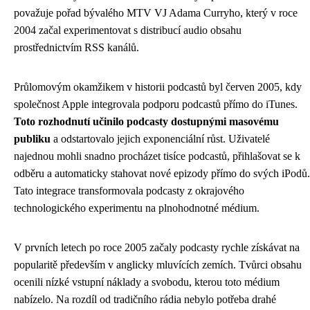
považuje pořad bývalého MTV VJ Adama Curryho, který v roce
2004 začal experimentovat s distribucí audio obsahu
prostřednictvím RSS kanálů.
Průlomovým okamžikem v historii podcastů byl červen 2005, kdy
společnost Apple integrovala podporu podcastů přímo do iTunes.
Toto rozhodnutí učinilo podcasty dostupnými masovému
publiku
a odstartovalo jejich exponenciální růst. Uživatelé
najednou mohli snadno procházet tisíce podcastů, přihlašovat se k
odběru a automaticky stahovat nové epizody přímo do svých iPodů.
Tato integrace transformovala podcasty z okrajového
technologického experimentu na plnohodnotné médium.
V prvních letech po roce 2005 začaly podcasty rychle získávat na
popularitě především v anglicky mluvících zemích. Tvůrci obsahu
ocenili nízké vstupní náklady a svobodu, kterou toto médium
nabízelo. Na rozdíl od tradičního rádia nebylo potřeba drahé