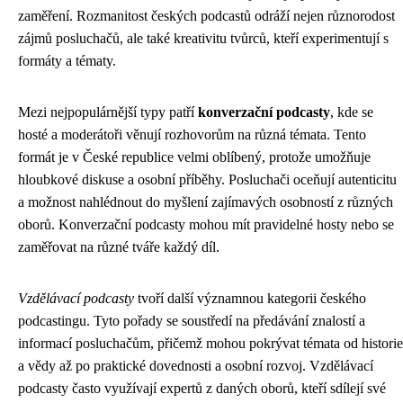
zaměření. Rozmanitost českých podcastů odráží nejen různorodost
zájmů posluchačů, ale také kreativitu tvůrců, kteří experimentují s
formáty a tématy.
Mezi nejpopulárnější typy patří
konverzační podcasty
, kde se
hosté a moderátoři věnují rozhovorům na různá témata. Tento
formát je v České republice velmi oblíbený, protože umožňuje
hloubkové diskuse a osobní příběhy. Posluchači oceňují autenticitu
a možnost nahlédnout do myšlení zajímavých osobností z různých
oborů. Konverzační podcasty mohou mít pravidelné hosty nebo se
zaměřovat na různé tváře každý díl.
Vzdělávací podcasty
tvoří další významnou kategorii českého
podcastingu. Tyto pořady se soustředí na předávání znalostí a
informací posluchačům, přičemž mohou pokrývat témata od historie
a vědy až po praktické dovednosti a osobní rozvoj. Vzdělávací
podcasty často využívají expertů z daných oborů, kteří sdílejí své