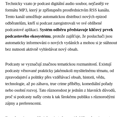
Technicky vzato je podcast digitální audio soubor, nejčastěji ve
formátu MP3, který je zpřístupněn prostřednictvím RSS kanálu.
Tento kanál umožňuje automatickou distribuci nových epizod
odběratelům, kteří si podcast zaregistrovali ve své oblíbené
podcastové aplikaci.
Systém odběru představuje klíčový prvek
podcastového ekosystému
, protože zajišťuje, že posluchači jsou
automaticky informováni o nových vydáních a mohou si je stáhnout
bez nutnosti aktivně vyhledávat nový obsah.
Podcasty se vyznačují značnou tematickou rozmanitostí. Existují
podcasty věnované prakticky jakémukoli myslitelnému tématu, od
zpravodajství a politiky přes vzdělávací obsah, historii, vědu,
technologie, až po zábavu, true crime příběhy, komediální pořady
nebo osobní rozvoj. Tato různorodost je jedním z hlavních důvodů,
proč si podcasty našly cestu k tak širokému publiku s různorodými
zájmy a preferencemi.