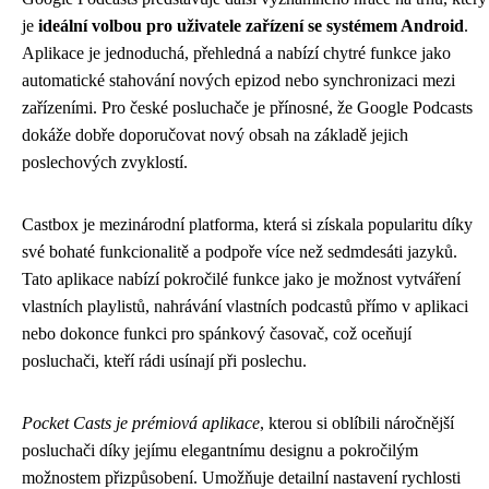
je
ideální volbou pro uživatele zařízení se systémem Android
.
Aplikace je jednoduchá, přehledná a nabízí chytré funkce jako
automatické stahování nových epizod nebo synchronizaci mezi
zařízeními. Pro české posluchače je přínosné, že Google Podcasts
dokáže dobře doporučovat nový obsah na základě jejich
poslechových zvyklostí.
Castbox je mezinárodní platforma, která si získala popularitu díky
své bohaté funkcionalitě a podpoře více než sedmdesáti jazyků.
Tato aplikace nabízí pokročilé funkce jako je možnost vytváření
vlastních playlistů, nahrávání vlastních podcastů přímo v aplikaci
nebo dokonce funkci pro spánkový časovač, což oceňují
posluchači, kteří rádi usínají při poslechu.
Pocket Casts je prémiová aplikace
, kterou si oblíbili náročnější
posluchači díky jejímu elegantnímu designu a pokročilým
možnostem přizpůsobení. Umožňuje detailní nastavení rychlosti