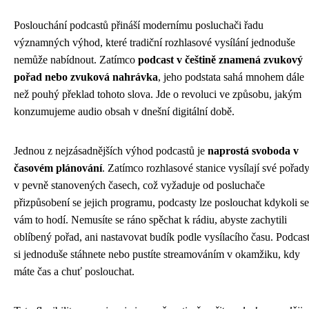
Poslouchání podcastů přináší modernímu posluchači řadu
významných výhod, které tradiční rozhlasové vysílání jednoduše
nemůže nabídnout. Zatímco
podcast v češtině znamená zvukový
pořad nebo zvuková nahrávka
, jeho podstata sahá mnohem dále
než pouhý překlad tohoto slova. Jde o revoluci ve způsobu, jakým
konzumujeme audio obsah v dnešní digitální době.
Jednou z nejzásadnějších výhod podcastů je
naprostá svoboda v
časovém plánování
. Zatímco rozhlasové stanice vysílají své pořad
v pevně stanovených časech, což vyžaduje od posluchače
přizpůsobení se jejich programu, podcasty lze poslouchat kdykoli se
vám to hodí. Nemusíte se ráno spěchat k rádiu, abyste zachytili
oblíbený pořad, ani nastavovat budík podle vysílacího času. Podcas
si jednoduše stáhnete nebo pustíte streamováním v okamžiku, kdy
máte čas a chuť poslouchat.