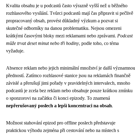
Kvalita obsahu je u podcastů často výrazně vyšší než u běžného
rozhlasového vysílání. Tvůrci podcastů mají čas připravit si pečlivě
propracovaný obsah, provést důkladný výzkum a pozvat si
skutečné odborníky na danou problematiku. Nejsou omezeni
krátkými časovými bloky mezi reklamami nebo zprávami.
Podcast
může trvat deset minut nebo tři hodiny
, podle toho, co téma
vyžaduje.
Absence reklam nebo jejich minimální množství je další významno
předností. Zatímco rozhlasové stanice jsou na reklamách finančně
závislé a přerušují jimi pořady v pravidelných intervalech, mnoho
podcastů je zcela bez reklam nebo obsahuje pouze krátkou zmínku
o sponzorovi na začátku či konci epizody. To znamená
nepřerušovaný poslech a lepší koncentraci na obsah
.
Možnost stahování epizod pro offline poslech představuje
praktickou výhodu zejména při cestování nebo na místech s