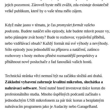
jejich pozornost. Zároveň byste měli zvážit, zda existuje dostatečně
velké publikum, které by o vaše téma mělo zájem.
Když máte jasno v tématu, je čas
promyslet formát vašeho
podcastu
. Budete natáčet sólo epizody, kde budete mluvit pouze vy,
nebo plánujete zvát hosty? Bude to rozhovor, vyprávění příběhů,
nebo vzdělávací obsah? Každý formát má své výhody a nevýhody.
Sólo epizody jsou jednodušší na přípravu a natáčení, zatímco
rozhovory s hosty mohou přinést rozmanitější perspektivy a
přitáhnout nové posluchače z řad fanoušků vašich hostů.
Technická stránka věci nemusí být na začátku složitá ani drahá.
Základní vybavení zahrnuje kvalitní mikrofon, sluchátka a
nahrávací software
. Není nutné hned investovat tisíce korun do
profesionálního studia. Mnoho úspěšných podcastů začínalo s
jednoduchým USB mikrofonem za pár tisíc korun a bezplatným
nahrávacím programem jako je Audacity nebo GarageBand.