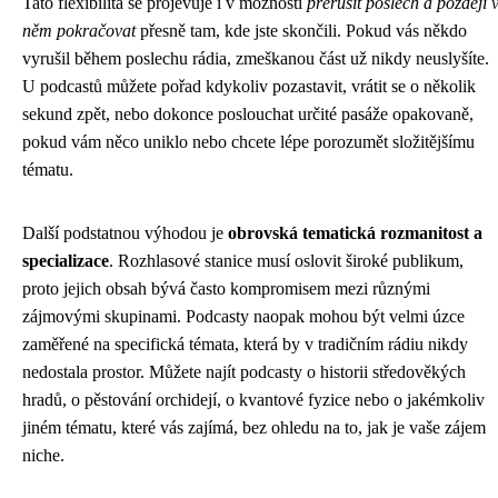
Tato flexibilita se projevuje i v možnosti
přerušit poslech a později 
něm pokračovat
přesně tam, kde jste skončili. Pokud vás někdo
vyrušil během poslechu rádia, zmeškanou část už nikdy neuslyšíte.
U podcastů můžete pořad kdykoliv pozastavit, vrátit se o několik
sekund zpět, nebo dokonce poslouchat určité pasáže opakovaně,
pokud vám něco uniklo nebo chcete lépe porozumět složitějšímu
tématu.
Další podstatnou výhodou je
obrovská tematická rozmanitost a
specializace
. Rozhlasové stanice musí oslovit široké publikum,
proto jejich obsah bývá často kompromisem mezi různými
zájmovými skupinami. Podcasty naopak mohou být velmi úzce
zaměřené na specifická témata, která by v tradičním rádiu nikdy
nedostala prostor. Můžete najít podcasty o historii středověkých
hradů, o pěstování orchidejí, o kvantové fyzice nebo o jakémkoliv
jiném tématu, které vás zajímá, bez ohledu na to, jak je vaše zájem
niche.