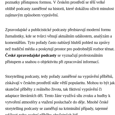
poznatky přístupnou formou. V českém prostředí se těší velké
oblibě podcasty zaměřené na historii, které dokážou oživit minulost
zajímavým způsobem vyprávění.
Zpravodajské a publicistické podcasty představují moderní formu
žurnalistiky, kde se tvůrci věnují aktuálním událostem, analýzám a
komentářům. Tyto pořady často nabízejí hlubší pohled na zprávy
než tradiční média a poskytují prostor pro podrobnější rozbor témat.
České zpravodajské podcasty
se vyznačují profesionálním
přístupem a snahou o objektivitu při zpracování informací.
Storytelling podcasty, tedy pořady zaměřené na vyprávění příběhů,
získávají v českém prostředí stále větší popularitu. Mohou to být jak
skutečné příběhy z reálného života, tak fiktivní vyprávění či
adaptace literárních děl. Tento žánr využívá sílu zvuku a hudby k
vytvoření atmosféry a vtažení posluchače do děje. Mnohé české
storytelling podcasty se zaměřují na kriminální případy, tajemné
události nebo osobní příběhy obyčejných lidí.