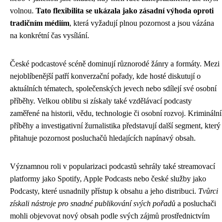
volnou.
Tato flexibilita se ukázala jako zásadní výhoda oproti
tradičním médiím
, která vyžadují plnou pozornost a jsou vázána
na konkrétní čas vysílání.
České podcastové scéně dominují různorodé žánry a formáty. Mezi
nejoblíbenější patří konverzační pořady, kde hosté diskutují o
aktuálních tématech, společenských jevech nebo sdílejí své osobní
příběhy. Velkou oblibu si získaly také vzdělávací podcasty
zaměřené na historii, vědu, technologie či osobní rozvoj. Kriminální
příběhy a investigativní žurnalistika představují další segment, který
přitahuje pozornost posluchačů hledajících napínavý obsah.
Významnou roli v popularizaci podcastů sehrály také streamovací
platformy jako Spotify, Apple Podcasts nebo české služby jako
Podcasty, které usnadnily přístup k obsahu a jeho distribuci.
Tvůrci
získali nástroje pro snadné publikování svých pořadů
a posluchači
mohli objevovat nový obsah podle svých zájmů prostřednictvím