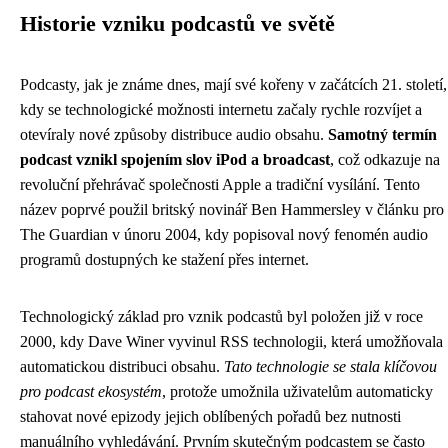
Historie vzniku podcastů ve světě
Podcasty, jak je známe dnes, mají své kořeny v začátcích 21. století,
kdy se technologické možnosti internetu začaly rychle rozvíjet a
otevíraly nové způsoby distribuce audio obsahu.
Samotný termín
podcast vznikl spojením slov iPod a broadcast
, což odkazuje na
revoluční přehrávač společnosti Apple a tradiční vysílání. Tento
název poprvé použil britský novinář Ben Hammersley v článku pro
The Guardian v únoru 2004, kdy popisoval nový fenomén audio
programů dostupných ke stažení přes internet.
Technologický základ pro vznik podcastů byl položen již v roce
2000, kdy Dave Winer vyvinul RSS technologii, která umožňovala
automatickou distribuci obsahu.
Tato technologie se stala klíčovou
pro podcast ekosystém
, protože umožnila uživatelům automaticky
stahovat nové epizody jejich oblíbených pořadů bez nutnosti
manuálního vyhledávání. Prvním skutečným podcastem se často