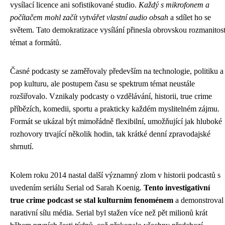
vysílací licence ani sofistikované studio.
Každý s mikrofonem a
počítačem mohl začít vytvářet vlastní audio obsah
a sdílet ho se
světem. Tato demokratizace vysílání přinesla obrovskou rozmanitos
témat a formátů.
Časné podcasty se zaměřovaly především na technologie, politiku a
pop kulturu, ale postupem času se spektrum témat neustále
rozšiřovalo. Vznikaly podcasty o vzdělávání, historii, true crime
příbězích, komedii, sportu a prakticky každém myslitelném zájmu.
Formát se ukázal být mimořádně flexibilní, umožňující jak hluboké
rozhovory trvající několik hodin, tak krátké denní zpravodajské
shrnutí.
Kolem roku 2014 nastal další významný zlom v historii podcastů s
uvedením seriálu Serial od Sarah Koenig.
Tento investigativní
true crime podcast se stal kulturním fenoménem
a demonstroval
narativní sílu média. Serial byl stažen více než pět milionů krát