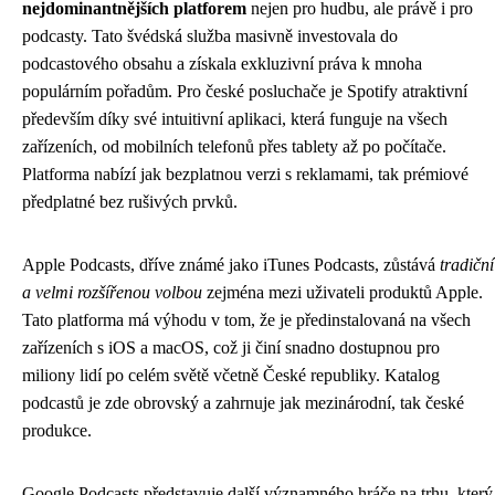
nejdominantnějších platforem
nejen pro hudbu, ale právě i pro
podcasty. Tato švédská služba masivně investovala do
podcastového obsahu a získala exkluzivní práva k mnoha
populárním pořadům. Pro české posluchače je Spotify atraktivní
především díky své intuitivní aplikaci, která funguje na všech
zařízeních, od mobilních telefonů přes tablety až po počítače.
Platforma nabízí jak bezplatnou verzi s reklamami, tak prémiové
předplatné bez rušivých prvků.
Apple Podcasts, dříve známé jako iTunes Podcasts, zůstává
tradiční
a velmi rozšířenou volbou
zejména mezi uživateli produktů Apple.
Tato platforma má výhodu v tom, že je předinstalovaná na všech
zařízeních s iOS a macOS, což ji činí snadno dostupnou pro
miliony lidí po celém světě včetně České republiky. Katalog
podcastů je zde obrovský a zahrnuje jak mezinárodní, tak české
produkce.
Google Podcasts představuje další významného hráče na trhu, který