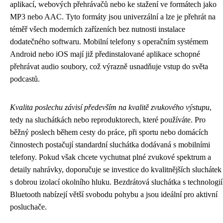
aplikací, webových přehrávačů nebo ke stažení ve formátech jako
MP3 nebo AAC. Tyto formáty jsou univerzální a lze je přehrát na
téměř všech moderních zařízeních bez nutnosti instalace
dodatečného softwaru. Mobilní telefony s operačním systémem
Android nebo iOS mají již předinstalované aplikace schopné
přehrávat audio soubory, což výrazně usnadňuje vstup do světa
podcastů.
Kvalita poslechu závisí především na kvalitě zvukového výstupu
,
tedy na sluchátkách nebo reproduktorech, které používáte. Pro
běžný poslech během cesty do práce, při sportu nebo domácích
činnostech postačují standardní sluchátka dodávaná s mobilními
telefony. Pokud však chcete vychutnat plné zvukové spektrum a
detaily nahrávky, doporučuje se investice do kvalitnějších sluchátek
s dobrou izolací okolního hluku. Bezdrátová sluchátka s technologií
Bluetooth nabízejí větší svobodu pohybu a jsou ideální pro aktivní
posluchače.