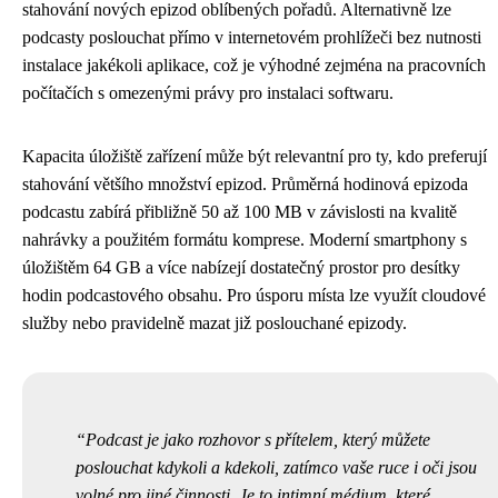
stahování nových epizod oblíbených pořadů. Alternativně lze
podcasty poslouchat přímo v internetovém prohlížeči bez nutnosti
instalace jakékoli aplikace, což je výhodné zejména na pracovních
počítačích s omezenými právy pro instalaci softwaru.
Kapacita úložiště zařízení může být relevantní pro ty, kdo preferují
stahování většího množství epizod. Průměrná hodinová epizoda
podcastu zabírá přibližně 50 až 100 MB v závislosti na kvalitě
nahrávky a použitém formátu komprese. Moderní smartphony s
úložištěm 64 GB a více nabízejí dostatečný prostor pro desítky
hodin podcastového obsahu. Pro úsporu místa lze využít cloudové
služby nebo pravidelně mazat již poslouchané epizody.
Podcast je jako rozhovor s přítelem, který můžete
poslouchat kdykoli a kdekoli, zatímco vaše ruce i oči jsou
volné pro jiné činnosti. Je to intimní médium, které