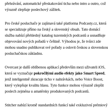
přehrávání, automatické přeskakování ticha nebo intro a outro, což
výrazně zlepšuje poslechový zážitek.
Pro české posluchače je zajímavá také platforma Podcasty.cz, která
se specializuje přímo na český a slovenský obsah. Tato domácí
služba nabízí přehledný katalog tuzemských podcastů a usnadňuje
objevování nových pořadů v češtině. Výhodou je, že tvůrci zde
mohou snadno publikovat své pořady a oslovit českou a slovenskou
posluchačskou základnu.
Overcast je další oblíbenou aplikací především mezi uživateli iOS,
která se vyznačuje
pokročilými audio efekty jako Smart Speed
,
jenž inteligentně zkracuje ticho v nahrávkách, nebo Voice Boost,
který vylepšuje kvalitu hlasu. Tyto funkce mohou výrazně zlepšit
poslech zejména u amatérsky produkovaných podcastů.
Stitcher nabízí kromě standardních funkcí také exkluzivní prémiový