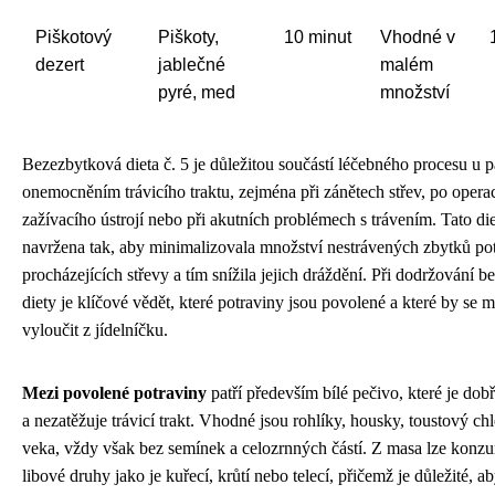
Piškotový
Piškoty,
10 minut
Vhodné v
dezert
jablečné
malém
pyré, med
množství
Bezezbytková dieta č. 5 je důležitou součástí léčebného procesu u p
onemocněním trávicího traktu, zejména při zánětech střev, po opera
zažívacího ústrojí nebo při akutních problémech s trávením. Tato die
navržena tak, aby minimalizovala množství nestrávených zbytků po
procházejících střevy a tím snížila jejich dráždění. Při dodržování 
diety je klíčové vědět, které potraviny jsou povolené a které by se m
vyloučit z jídelníčku.
Mezi povolené potraviny
patří především bílé pečivo, které je dobř
a nezatěžuje trávicí trakt. Vhodné jsou rohlíky, housky, toustový ch
veka, vždy však bez semínek a celozrnných částí. Z masa lze konz
libové druhy jako je kuřecí, krůtí nebo telecí, přičemž je důležité, 