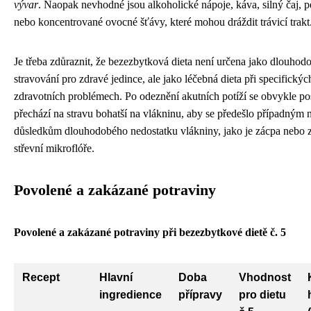
vývar
. Naopak nevhodné jsou alkoholické nápoje, káva, silný čaj, p
nebo koncentrované ovocné šťávy, které mohou dráždit trávicí trakt
Je třeba zdůraznit, že bezezbytková dieta není určena jako dlouho
stravování pro zdravé jedince, ale jako léčebná dieta při specifickýc
zdravotních problémech. Po odeznění akutních potíží se obvykle p
přechází na stravu bohatší na vlákninu, aby se předešlo případným 
důsledkům dlouhodobého nedostatku vlákniny, jako je zácpa nebo
střevní mikroflóře.
Povolené a zakázané potraviny
Povolené a zakázané potraviny při bezezbytkové dietě č. 5
Recept
Hlavní
Doba
Vhodnost
ingredience
přípravy
pro dietu