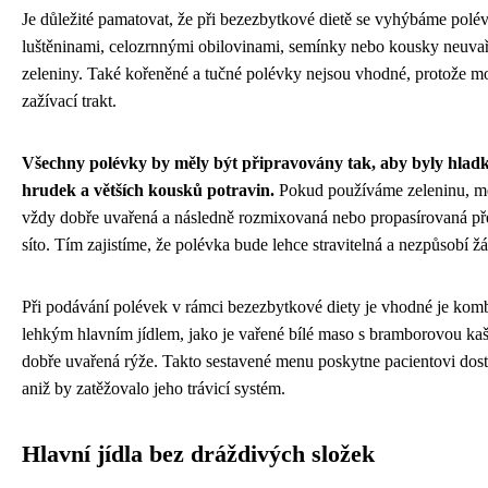
Je důležité pamatovat, že při bezezbytkové dietě se vyhýbáme polé
luštěninami, celozrnnými obilovinami, semínky nebo kousky neuva
zeleniny. Také kořeněné a tučné polévky nejsou vhodné, protože m
zažívací trakt.
Všechny polévky by měly být připravovány tak, aby byly hladk
hrudek a větších kousků potravin.
Pokud používáme zeleninu, mě
vždy dobře uvařená a následně rozmixovaná nebo propasírovaná př
síto. Tím zajistíme, že polévka bude lehce stravitelná a nezpůsobí ž
Při podávání polévek v rámci bezezbytkové diety je vhodné je kom
lehkým hlavním jídlem, jako je vařené bílé maso s bramborovou ka
dobře uvařená rýže. Takto sestavené menu poskytne pacientovi dost
aniž by zatěžovalo jeho trávicí systém.
Hlavní jídla bez dráždivých složek