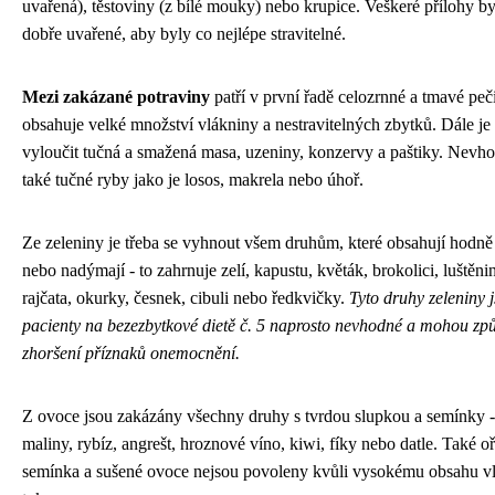
uvařená), těstoviny (z bílé mouky) nebo krupice. Veškeré přílohy b
dobře uvařené, aby byly co nejlépe stravitelné.
Mezi zakázané potraviny
patří v první řadě celozrnné a tmavé peč
obsahuje velké množství vlákniny a nestravitelných zbytků. Dále je
vyloučit tučná a smažená masa, uzeniny, konzervy a paštiky. Nevh
také tučné ryby jako je losos, makrela nebo úhoř.
Ze zeleniny je třeba se vyhnout všem druhům, které obsahují hodně
nebo nadýmají - to zahrnuje zelí, kapustu, květák, brokolici, luštěni
rajčata, okurky, česnek, cibuli nebo ředkvičky.
Tyto druhy zeleniny 
pacienty na bezezbytkové dietě č. 5 naprosto nevhodné a mohou způ
zhoršení příznaků onemocnění.
Z ovoce jsou zakázány všechny druhy s tvrdou slupkou a semínky -
maliny, rybíz, angrešt, hroznové víno, kiwi, fíky nebo datle. Také o
semínka a sušené ovoce nejsou povoleny kvůli vysokému obsahu v