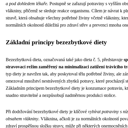
a pod dohledem lékaře.
Postupně se zařazují potraviny s vyšším o
vlákniny, přičemž se sleduje reakce organismu. Cílem je návrat k p
stravě, která obsahuje všechny potřebné živiny včetně vlákniny, kter
normálních okolností důležitá pro zdraví střev a prevenci mnoha o
Základní principy bezezbytkové diety
Bezezbytková dieta, označovaná také jako dieta č. 5, představuje
sp
stravovací režim zaměřený na minimalizaci zatížení trávicího t
typ diety je navržen tak, aby poskytoval tělu potřebné živiny, ale zá
omezoval množství nestrávených zbytků potravy, které procházejí st
Základním principem bezezbytkové diety je konzumace potravin, kt
snadno stravitelné a nezpůsobují nadměrnou produkci stolice.
Při dodržování bezezbytkové diety je klíčové
vybírat potraviny s n
obsahem vlákniny
. Vláknina, ačkoli je za normálních okolností po
zdraví prospěšnou složku stravy, může při některých onemocněních 