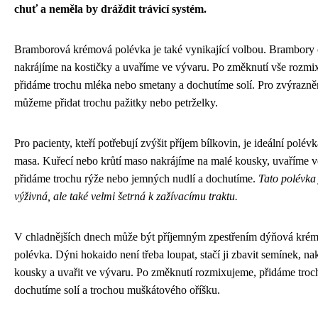
chuť a neměla by dráždit trávicí systém.
Bramborová krémová polévka je také vynikající volbou. Brambory
nakrájíme na kostičky a uvaříme ve vývaru. Po změknutí vše rozmi
přidáme trochu mléka nebo smetany a dochutíme solí. Pro zvýrazněn
můžeme přidat trochu pažitky nebo petrželky.
Pro pacienty, kteří potřebují zvýšit příjem bílkovin, je ideální polévk
masa. Kuřecí nebo krůtí maso nakrájíme na malé kousky, uvaříme v
přidáme trochu rýže nebo jemných nudlí a dochutíme.
Tato polévka 
výživná, ale také velmi šetrná k zažívacímu traktu.
V chladnějších dnech může být příjemným zpestřením dýňová kré
polévka. Dýni hokaido není třeba loupat, stačí ji zbavit semínek, nak
kousky a uvařit ve vývaru. Po změknutí rozmixujeme, přidáme troc
dochutíme solí a trochou muškátového oříšku.