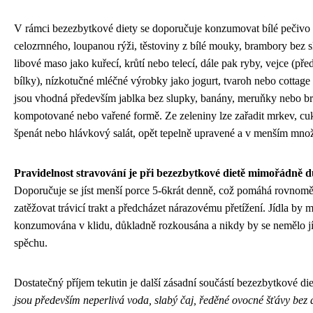
V rámci bezezbytkové diety se doporučuje konzumovat bílé pečivo
celozrnného, loupanou rýži, těstoviny z bílé mouky, brambory bez s
libové maso jako kuřecí, krůtí nebo telecí, dále pak ryby, vejce (př
bílky), nízkotučné mléčné výrobky jako jogurt, tvaroh nebo cottage
jsou vhodná především jablka bez slupky, banány, meruňky nebo br
kompotované nebo vařené formě. Ze zeleniny lze zařadit mrkev, cu
špenát nebo hlávkový salát, opět tepelně upravené a v menším množ
Pravidelnost stravování je při bezezbytkové dietě mimořádně d
Doporučuje se jíst menší porce 5-6krát denně, což pomáhá rovnom
zatěžovat trávicí trakt a předcházet nárazovému přetížení. Jídla by m
konzumována v klidu, důkladně rozkousána a nikdy by se nemělo jí
spěchu.
Dostatečný příjem tekutin je další zásadní součástí bezezbytkové di
jsou především neperlivá voda, slabý čaj, ředěné ovocné šťávy bez