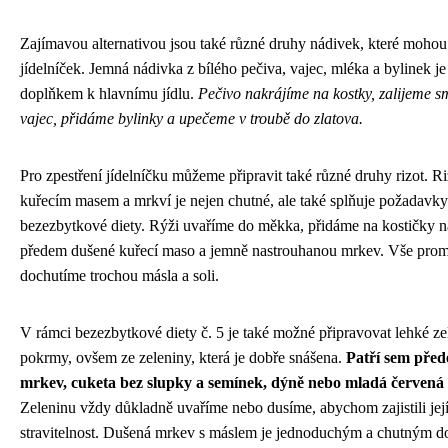
Zajímavou alternativou jsou také různé druhy nádivek, které mohou
jídelníček. Jemná nádivka z bílého pečiva, vajec, mléka a bylinek j
doplňkem k hlavnímu jídlu.
Pečivo nakrájíme na kostky, zalijeme s
vajec, přidáme bylinky a upečeme v troubě do zlatova.
Pro zpestření jídelníčku můžeme připravit také různé druhy rizot. Ri
kuřecím masem a mrkví je nejen chutné, ale také splňuje požadavky
bezezbytkové diety. Rýži uvaříme do měkka, přidáme na kostičky n
předem dušené kuřecí maso a jemně nastrouhanou mrkev. Vše pro
dochutíme trochou másla a soli.
V rámci bezezbytkové diety č. 5 je také možné připravovat lehké z
pokrmy, ovšem ze zeleniny, která je dobře snášena.
Patří sem před
mrkev, cuketa bez slupky a semínek, dýně nebo mladá červená 
Zeleninu vždy důkladně uvaříme nebo dusíme, abychom zajistili jej
stravitelnost. Dušená mrkev s máslem je jednoduchým a chutným 