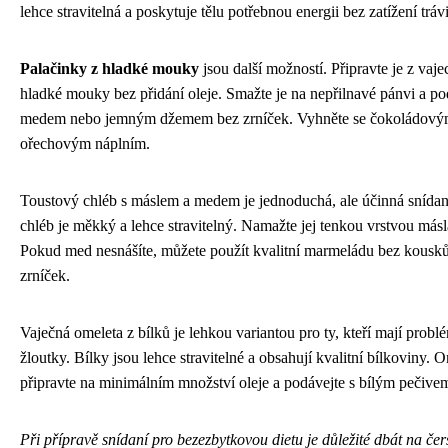
lehce stravitelná a poskytuje tělu potřebnou energii bez zatížení trávi
Palačinky z hladké mouky
jsou další možností. Připravte je z vaje
hladké mouky bez přidání oleje. Smažte je na nepřilnavé pánvi a po
medem nebo jemným džemem bez zrníček. Vyhněte se čokoládový
ořechovým náplním.
Toustový chléb s máslem a medem je jednoduchá, ale účinná snída
chléb je měkký a lehce stravitelný. Namažte jej tenkou vrstvou más
Pokud med nesnášíte, můžete použít kvalitní marmeládu bez kousk
zrníček.
Vaječná omeleta z bílků je lehkou variantou pro ty, kteří mají probl
žloutky. Bílky jsou lehce stravitelné a obsahují kvalitní bílkoviny. 
připravte na minimálním množství oleje a podávejte s bílým pečive
Při přípravě snídaní pro bezezbytkovou dietu je důležité dbát na čer