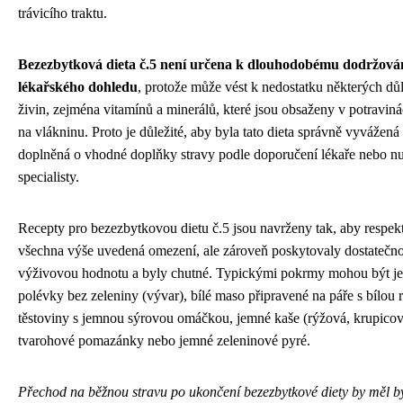
trávicího traktu.
Bezezbytková dieta č.5 není určena k dlouhodobému dodržová
lékařského dohledu
, protože může vést k nedostatku některých dů
živin, zejména vitamínů a minerálů, které jsou obsaženy v potravin
na vlákninu. Proto je důležité, aby byla tato dieta správně vyvážená
doplněná o vhodné doplňky stravy podle doporučení lékaře nebo nu
specialisty.
Recepty pro bezezbytkovou dietu č.5 jsou navrženy tak, aby respek
všechna výše uvedená omezení, ale zároveň poskytovaly dostatečn
výživovou hodnotu a byly chutné. Typickými pokrmy mohou být j
polévky bez zeleniny (vývar), bílé maso připravené na páře s bílou r
těstoviny s jemnou sýrovou omáčkou, jemné kaše (rýžová, krupicov
tvarohové pomazánky nebo jemné zeleninové pyré.
Přechod na běžnou stravu po ukončení bezezbytkové diety by měl b