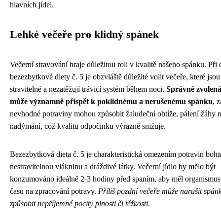
hlavních jídel.
Lehké večeře pro klidný spánek
Večerní stravování hraje důležitou roli v kvalitě našeho spánku. Při
bezezbytkové diety č. 5 je obzvláště důležité volit večeře, které jsou
stravitelné a nezatěžují trávicí systém během noci.
Správně zvolená
může významně přispět k poklidnému a nerušenému spánku
, 
nevhodné potraviny mohou způsobit žaludeční obtíže, pálení žáhy 
nadýmání, což kvalitu odpočinku výrazně snižuje.
Bezezbytková dieta č. 5 je charakteristická omezením potravin boh
nestravitelnou vlákninu a dráždivé látky. Večerní jídlo by mělo být
konzumováno ideálně 2-3 hodiny před spaním, aby měl organismus
času na zpracování potravy.
Příliš pozdní večeře může narušit spán
způsobit nepříjemné pocity plnosti či těžkosti
.