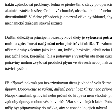
traktu způsobovat problémy. Jedná se především o stavy po operacích
akutních zánětech střev, Crohnově chorobě, ulcerózní kolitidě nebo
divertikulitidě. V těchto případech je omezení vlákniny žádoucí, aby
mechanické dráždění střevní sliznice.
Dalším důležitým principem bezezbytkové diety je
vyloučení potra
mohou způsobovat nadýmání nebo jiné trávicí obtíže
. To zahrnu
některé druhy zeleniny jako kapustu, květák, brokolici, cibuli nebo 
pak tučná jídla, kořeněná jídla a potraviny s vysokým obsahem cukr
potraviny mohou zvyšovat produkci plynů ve střevech nebo jinak z
trávicí systém.
Při přípravě pokrmů pro bezezbytkovou dietu je vhodné volit šetrn
úpravy.
Doporučuje se vaření, dušení, pečení bez kůrky nebo přípr
Naopak smažení, grilování nebo pečení do křupava není vhodné, pr
způsoby úpravy mohou vést k tvorbě těžko stravitelných látek. Potr
měly být připravovány do měkka, aby se usnadnilo jejich trávení.