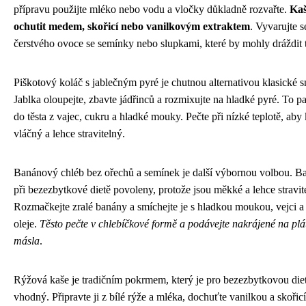
přípravu použijte mléko nebo vodu a vločky důkladně rozvařte.
Kaš
ochutit medem, skořicí nebo vanilkovým extraktem
. Vyvarujte s
čerstvého ovoce se semínky nebo slupkami, které by mohly dráždit tr
Piškotový koláč s jablečným pyré je chutnou alternativou klasické s
Jablka oloupejte, zbavte jádřinců a rozmixujte na hladké pyré. To p
do těsta z vajec, cukru a hladké mouky. Pečte při nízké teplotě, aby 
vláčný a lehce stravitelný.
Banánový chléb bez ořechů a semínek je další výbornou volbou. B
při bezezbytkové dietě povoleny, protože jsou měkké a lehce stravit
Rozmačkejte zralé banány a smíchejte je s hladkou moukou, vejci a
oleje.
Těsto pečte v chlebíčkové formě a podávejte nakrájené na plá
másla
.
Rýžová kaše je tradičním pokrmem, který je pro bezezbytkovou die
vhodný. Připravte ji z bílé rýže a mléka, dochuťte vanilkou a skořic