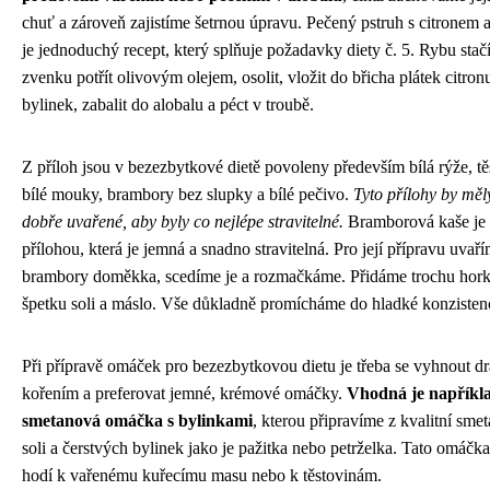
chuť a zároveň zajistíme šetrnou úpravu. Pečený pstruh s citronem 
je jednoduchý recept, který splňuje požadavky diety č. 5. Rybu stačí
zvenku potřít olivovým olejem, osolit, vložit do břicha plátek citron
bylinek, zabalit do alobalu a péct v troubě.
Z příloh jsou v bezezbytkové dietě povoleny především bílá rýže, tě
bílé mouky, brambory bez slupky a bílé pečivo.
Tyto přílohy by měl
dobře uvařené, aby byly co nejlépe stravitelné.
Bramborová kaše je
přílohou, která je jemná a snadno stravitelná. Pro její přípravu uva
brambory doměkka, scedíme je a rozmačkáme. Přidáme trochu hor
špetku soli a máslo. Vše důkladně promícháme do hladké konzisten
Při přípravě omáček pro bezezbytkovou dietu je třeba se vyhnout 
kořením a preferovat jemné, krémové omáčky.
Vhodná je napříkl
smetanová omáčka s bylinkami
, kterou připravíme z kvalitní sme
soli a čerstvých bylinek jako je pažitka nebo petrželka. Tato omáčk
hodí k vařenému kuřecímu masu nebo k těstovinám.