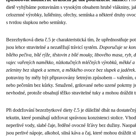
dietě vyhýbáme potravinám s vysokým obsahem hrubé vlákniny, ja
celozrnné výrobky, luštěniny, ořechy, semínka a některé druhy ovoc
s tvrdou slupkou nebo semínky.
Bezezbytková dieta č.5 je charakteristická tím, že upřednostňuje pot
jsou lehce stravitelné a nezatěžují trávicí systém.
Doporučuje se ko
bílého pečiva, bílé rýže, těstovin z bílé mouky, libového masa, ryb, 
vajec vařených naměkko, nízkotučných mléčných výrobků, měkké a
zeleniny bez slupek a semen, a měkkého ovoce bez slupek a jadérek.
potraviny by měly být připravovány šetrným způsobem – vařením,
nebo pečením bez kůrky. Smažené, grilované nebo uzené pokrmy j
nevhodné, protože obsahují těžko stravitelné tuky a mohou dráždit tr
Při dodržování bezezbytkové diety č.5 je důležité dbát na dostatečn
tekutin, které pomáhají udržovat správnou konzistenci stolice. Vho
neperlivé vody, slabé čaje, ředěné ovocné šťávy bez dužiny. Naop
jsou perlivé nápoje, alkohol, silná káva a čaj, které mohou dráždit sl