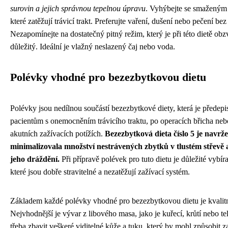
surovin a jejich správnou tepelnou úpravu
. Vyhýbejte se smažený
které zatěžují trávicí trakt. Preferujte vaření, dušení nebo pečení bez
Nezapomínejte na dostatečný pitný režim, který je při této dietě obz
důležitý. Ideální je vlažný neslazený čaj nebo voda.
Polévky vhodné pro bezezbytkovou dietu
Polévky jsou nedílnou součástí bezezbytkové diety, která je předep
pacientům s onemocněním trávicího traktu, po operacích břicha neb
akutních zažívacích potížích.
Bezezbytková dieta číslo 5 je navrž
minimalizovala množství nestrávených zbytků v tlustém střevě a
jeho dráždění.
Při přípravě polévek pro tuto dietu je důležité vybíra
které jsou dobře stravitelné a nezatěžují zažívací systém.
Základem každé polévky vhodné pro bezezbytkovou dietu je kvalitn
Nejvhodnější je vývar z libového masa, jako je kuřecí, krůtí nebo te
třeba zbavit veškeré viditelné kůže a tuku, který by mohl způsobit z