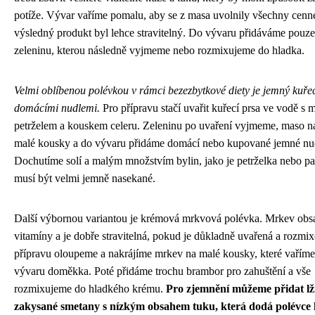
potíže. Vývar vaříme pomalu, aby se z masa uvolnily všechny cenné
výsledný produkt byl lehce stravitelný. Do vývaru přidáváme pouz
zeleninu, kterou následně vyjmeme nebo rozmixujeme do hladka.
Velmi oblíbenou polévkou v rámci bezezbytkové diety je jemný kuřec
domácími nudlemi.
Pro přípravu stačí uvařit kuřecí prsa ve vodě s m
petrželem a kouskem celeru. Zeleninu po uvaření vyjmeme, maso n
malé kousky a do vývaru přidáme domácí nebo kupované jemné nu
Dochutíme solí a malým množstvím bylin, jako je petrželka nebo paž
musí být velmi jemně nasekané.
Další výbornou variantou je krémová mrkvová polévka. Mrkev obs
vitamíny a je dobře stravitelná, pokud je důkladně uvařená a rozmi
přípravu oloupeme a nakrájíme mrkev na malé kousky, které vařím
vývaru doměkka. Poté přidáme trochu brambor pro zahuštění a vše
rozmixujeme do hladkého krému.
Pro zjemnění můžeme přidat lží
zakysané smetany s nízkým obsahem tuku, která dodá polévce