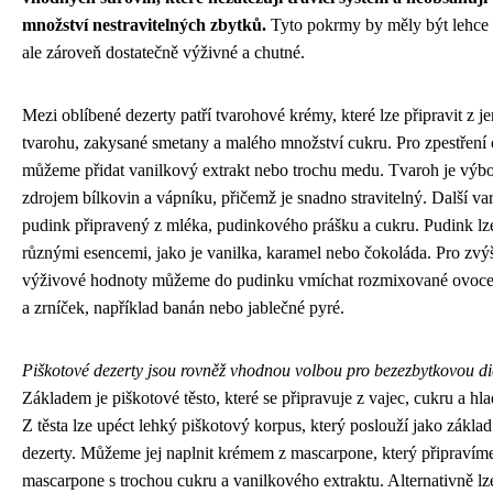
množství nestravitelných zbytků.
Tyto pokrmy by měly být lehce s
ale zároveň dostatečně výživné a chutné.
Mezi oblíbené dezerty patří tvarohové krémy, které lze připravit z 
tvarohu, zakysané smetany a malého množství cukru. Pro zpestření 
můžeme přidat vanilkový extrakt nebo trochu medu. Tvaroh je vý
zdrojem bílkovin a vápníku, přičemž je snadno stravitelný. Další var
pudink připravený z mléka, pudinkového prášku a cukru. Pudink lze
různými esencemi, jako je vanilka, karamel nebo čokoláda. Pro zvý
výživové hodnoty můžeme do pudinku vmíchat rozmixované ovoce
a zrníček, například banán nebo jablečné pyré.
Piškotové dezerty jsou rovněž vhodnou volbou pro bezezbytkovou di
Základem je piškotové těsto, které se připravuje z vajec, cukru a h
Z těsta lze upéct lehký piškotový korpus, který poslouží jako zákla
dezerty. Můžeme jej naplnit krémem z mascarpone, který připraví
mascarpone s trochou cukru a vanilkového extraktu. Alternativně lz