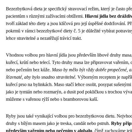
Bezezbytková dieta je specifický stravovací režim, který je často p
pacientům s různými zažívacími obtížemi.
Hlavní jídla bez dráždi
tvoří základ této diety a jsou klíčová pro její úspěšné dodržování. Př
pokrmů v rámci bezezbytkové diety č. 5 je důležité vybírat potraviny
lehce stravitelné a nezatěžují trávicí trakt.
Vhodnou volbou pro hlavní jídla jsou především libové druhy masa,
kuřecí, krůtí nebo telecí. Tyto druhy masa lze připravovat vařením,
nebo pečením bez kůže.
Maso by mělo být vždy dobře propečené, a
šťavnaté, aby bylo snadno stravitelné.
Výborným receptem je napří
kuřecí prso na bylinkách. Maso stačí lehce osolit, posypat sušeným
jako je tymián nebo rozmarýn, a dusit pod pokličkou s trochou výv
můžeme s vařenou rýží nebo s bramborovou kaší.
Ryby jsou také vynikající volbou pro bezezbytkovou dietu. Nejvhod
druhy s bílým masem jako je treska, candát nebo pstruh.
Ryby přip
především vařením nebo pečením v alobalu
, čímž zachováme jej