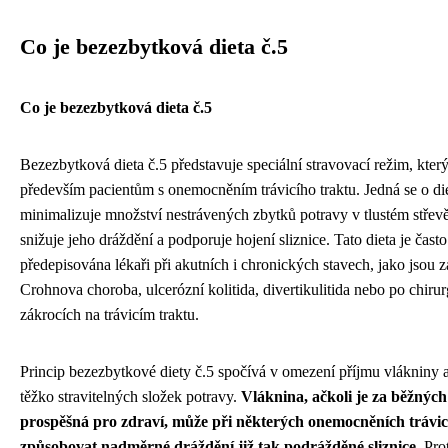
Co je bezezbytková dieta č.5
Co je bezezbytková dieta č.5
Bezezbytková dieta č.5 představuje speciální stravovací režim, který
především pacientům s onemocněním trávicího traktu. Jedná se o die
minimalizuje množství nestrávených zbytků potravy v tlustém střev
snižuje jeho dráždění a podporuje hojení sliznice. Tato dieta je často
předepisována lékaři při akutních i chronických stavech, jako jsou z
Crohnova choroba, ulcerózní kolitida, divertikulitida nebo po chiru
zákrocích na trávicím traktu.
Princip bezezbytkové diety č.5 spočívá v omezení příjmu vlákniny a
těžko stravitelných složek potravy.
Vláknina, ačkoli je za běžných
prospěšná pro zdraví, může při některých onemocněních trávic
způsobovat nadměrné dráždění již tak podrážděné sliznice.
Prot