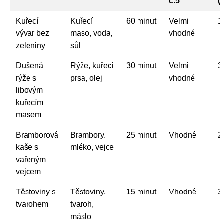
č.5
Kuřecí
Kuřecí
60 minut
Velmi
vývar bez
maso, voda,
vhodné
zeleniny
sůl
Dušená
Rýže, kuřecí
30 minut
Velmi
rýže s
prsa, olej
vhodné
libovým
kuřecím
masem
Bramborová
Brambory,
25 minut
Vhodné
kaše s
mléko, vejce
vařeným
vejcem
Těstoviny s
Těstoviny,
15 minut
Vhodné
tvarohem
tvaroh,
máslo