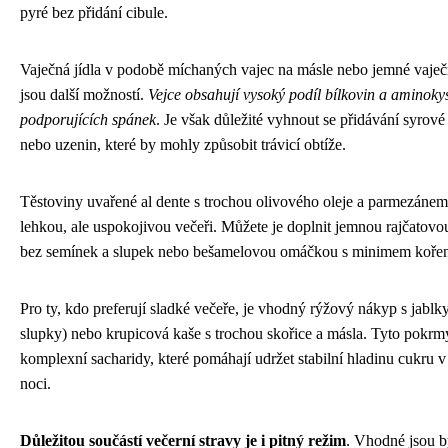
pyré bez přidání cibule.
Vaječná jídla v podobě míchaných vajec na másle nebo jemné vaje
jsou další možností.
Vejce obsahují vysoký podíl bílkovin a aminoky
podporujících spánek
. Je však důležité vyhnout se přidávání syrové
nebo uzenin, které by mohly způsobit trávicí obtíže.
Těstoviny uvařené al dente s trochou olivového oleje a parmezánem
lehkou, ale uspokojivou večeři. Můžete je doplnit jemnou rajčato
bez semínek a slupek nebo bešamelovou omáčkou s minimem kořen
Pro ty, kdo preferují sladké večeře, je vhodný rýžový nákyp s jablk
slupky) nebo krupicová kaše s trochou skořice a másla. Tyto pokrm
komplexní sacharidy, které pomáhají udržet stabilní hladinu cukru 
noci.
Důležitou součástí večerní stravy je i pitný režim
. Vhodné jsou b