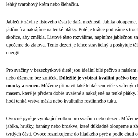
lehký tvarohový krém nebo šlehačku.
Jablečný závin z listového těsta je další možností. Jablka oloupeme
jádřinců a nakrájíme na tenké plátky. Poté je krátce podusíme s tro
skořice, aby změkla. Listové těsto rozválíme, naplníme jablečnou s
upečeme do zlatova. Tento dezert je lehce stravitelný a poskytuje tě
energii.
Pro svačiny v bezezbytkové dietě jsou ideální bílé pečivo s másle
nebo džemem bez zrníček.
Důležité je vybírat kvalitní pečivo be
mouky a semen.
Můžeme připravit také lehké sendviče s vařeným
masem, které je předem dobře uvařené a nakrájené na tenké plátky.
hodí tenká vrstva másla nebo kvalitního rostlinného tuku.
Ovocné pyré je vynikající volbou pro svačinu nebo dezert. Můžeme
jablka, hrušky, banány nebo broskve, které důkladně oloupeme a z
tvrdých částí. Ovoce rozmixujeme do hladkého pyré a podle chuti o