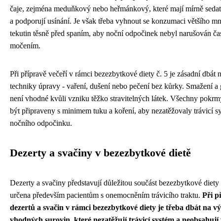
čaje, zejména meduňkový nebo heřmánkový, které mají mírně sedat
a podporují usínání. Je však třeba vyhnout se konzumaci většího mn
tekutin těsně před spaním, aby noční odpočinek nebyl narušován č
močením.
Při přípravě večeří v rámci bezezbytkové diety č. 5 je zásadní dbát n
techniky úpravy - vaření, dušení nebo pečení bez kůrky. Smažení a 
není vhodné kvůli vzniku těžko stravitelných látek. Všechny pokr
být připraveny s minimem tuku a koření, aby nezatěžovaly trávicí 
nočního odpočinku.
Dezerty a svačiny v bezezbytkové dietě
Dezerty a svačiny představují důležitou součást bezezbytkové diety č
určena především pacientům s onemocněním trávicího traktu.
Při p
dezertů a svačin v rámci bezezbytkové diety je třeba dbát na v
vhodných surovin, které nezatěžují trávicí systém a neobsahují