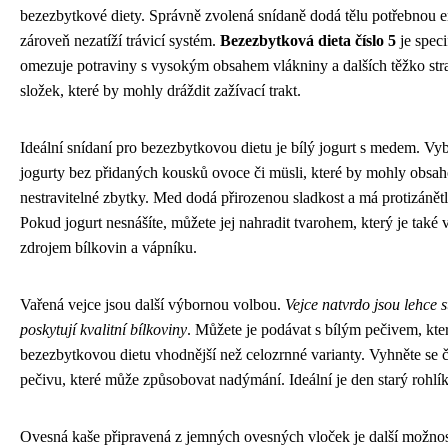
bezezbytkové diety. Správně zvolená snídaně dodá tělu potřebnou e
zároveň nezatíží trávicí systém.
Bezezbytková dieta číslo 5
je speci
omezuje potraviny s vysokým obsahem vlákniny a dalších těžko str
složek, které by mohly dráždit zažívací trakt.
Ideální snídaní pro bezezbytkovou dietu je bílý jogurt s medem. Vyb
jogurty bez přidaných kousků ovoce či müsli, které by mohly obsah
nestravitelné zbytky. Med dodá přirozenou sladkost a má protizánětl
Pokud jogurt nesnášíte, můžete jej nahradit tvarohem, který je tak
zdrojem bílkovin a vápníku.
Vařená vejce jsou další výbornou volbou.
Vejce natvrdo jsou lehce s
poskytují kvalitní bílkoviny
. Můžete je podávat s bílým pečivem, kter
bezezbytkovou dietu vhodnější než celozrnné varianty. Vyhněte se 
pečivu, které může způsobovat nadýmání. Ideální je den starý rohlí
Ovesná kaše připravená z jemných ovesných vloček je další možnos