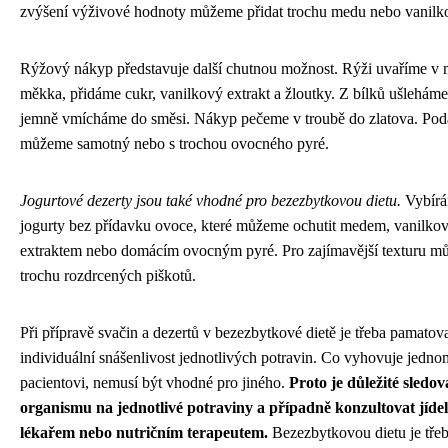
zvýšení výživové hodnoty můžeme přidat trochu medu nebo vanilko
Rýžový nákyp představuje další chutnou možnost. Rýži uvaříme v 
měkka, přidáme cukr, vanilkový extrakt a žloutky. Z bílků ušleháme 
jemně vmícháme do směsi. Nákyp pečeme v troubě do zlatova. Podá
můžeme samotný nebo s trochou ovocného pyré.
Jogurtové dezerty jsou také vhodné pro bezezbytkovou dietu.
Vybírá
jogurty bez přídavku ovoce, které můžeme ochutit medem, vanilk
extraktem nebo domácím ovocným pyré. Pro zajímavější texturu m
trochu rozdrcených piškotů.
Při přípravě svačin a dezertů v bezezbytkové dietě je třeba pamatov
individuální snášenlivost jednotlivých potravin. Co vyhovuje jedn
pacientovi, nemusí být vhodné pro jiného.
Proto je důležité sledov
organismu na jednotlivé potraviny a případně konzultovat jídel
lékařem nebo nutričním terapeutem.
Bezezbytkovou dietu je třeb