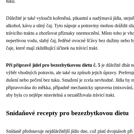
tuku.
Důležité je také vyloučit kořeněná, pikantní a nadýmavá jídla, stejn
alkohol, kávu a silný čaj. Tyto nápoje a potraviny mohou dráždit sli
trávicího traktu a zhoršovat příznaky onemocnění. Místo toho je vh
neperlivou vodu, slabý čaj, ředěné ovocné šťávy bez dužiny nebo 
čaje, které mají zklidňující účinek na trávicí trakt.
Při přípravě jídel pro bezezbytkovou dietu č. 5
je důležité dbát n
výběr vhodných potravin, ale také na způsob jejich úpravy. Preferuje
dušení nebo pečení bez tuku. Smažení je zcela nevhodné. Jídla by m
připravována do měkka, případně mechanicky upravena (mixování, 
aby byla co nejlépe stravitelná a nezatěžovala trávicí trakt.
Snídaňové recepty pro bezezbytkovou dietu
Snídaně představuje nejdůležitější jídlo dne, což platí dvojnásob př