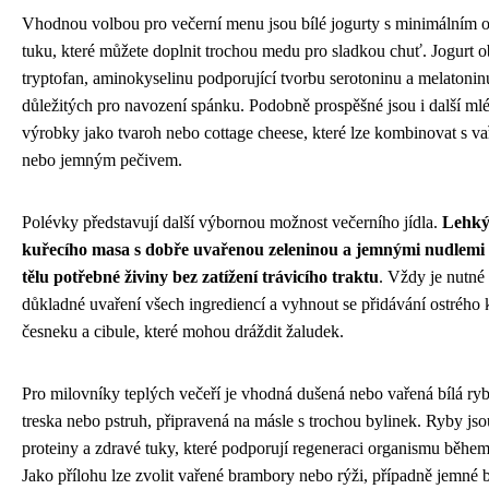
Vhodnou volbou pro večerní menu jsou bílé jogurty s minimálním
tuku, které můžete doplnit trochou medu pro sladkou chuť. Jogurt 
tryptofan, aminokyselinu podporující tvorbu serotoninu a melatoni
důležitých pro navození spánku. Podobně prospěšné jsou i další ml
výrobky jako tvaroh nebo cottage cheese, které lze kombinovat s va
nebo jemným pečivem.
Polévky představují další výbornou možnost večerního jídla.
Lehký
kuřecího masa s dobře uvařenou zeleninou a jemnými nudlemi
tělu potřebné živiny bez zatížení trávicího traktu
. Vždy je nutné
důkladné uvaření všech ingrediencí a vyhnout se přidávání ostrého k
česneku a cibule, které mohou dráždit žaludek.
Pro milovníky teplých večeří je vhodná dušená nebo vařená bílá ryb
treska nebo pstruh, připravená na másle s trochou bylinek. Ryby js
proteiny a zdravé tuky, které podporují regeneraci organismu běhe
Jako přílohu lze zvolit vařené brambory nebo rýži, případně jemné