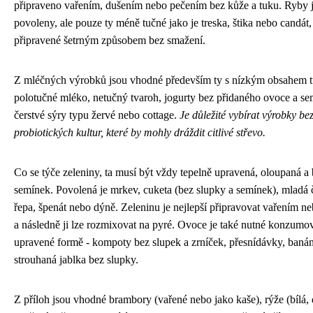
připraveno vařením, dušením nebo pečením bez kůže a tuku. Ryby j
povoleny, ale pouze ty méně tučné jako je treska, štika nebo candát,
připravené šetrným způsobem bez smažení.
Z mléčných výrobků jsou vhodné především ty s nízkým obsahem t
polotučné mléko, netučný tvaroh, jogurty bez přidaného ovoce a se
čerstvé sýry typu žervé nebo cottage.
Je důležité vybírat výrobky be
probiotických kultur, které by mohly dráždit citlivé střevo.
Co se týče zeleniny, ta musí být vždy tepelně upravená, oloupaná a
semínek. Povolená je mrkev, cuketa (bez slupky a semínek), mladá 
řepa, špenát nebo dýně. Zeleninu je nejlepší připravovat vařením n
a následně ji lze rozmixovat na pyré. Ovoce je také nutné konzumo
upravené formě - kompoty bez slupek a zrníček, přesnídávky, baná
strouhaná jablka bez slupky.
Z příloh jsou vhodné brambory (vařené nebo jako kaše), rýže (bílá,