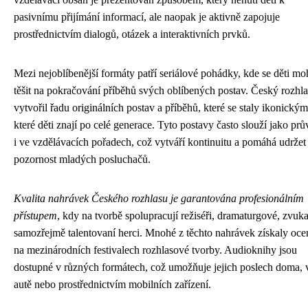
pasivnímu přijímání informací, ale naopak je aktivně zapojuje
prostřednictvím dialogů, otázek a interaktivních prvků.
Mezi nejoblíbenější formáty patří seriálové pohádky, kde se děti m
těšit na pokračování příběhů svých oblíbených postav. Český rozhla
vytvořil řadu originálních postav a příběhů, které se staly ikonickým
které děti znají po celé generace. Tyto postavy často slouží jako prů
i ve vzdělávacích pořadech, což vytváří kontinuitu a pomáhá udržet
pozornost mladých posluchačů.
Kvalita nahrávek Českého rozhlasu je garantována profesionálním
přístupem
, kdy na tvorbě spolupracují režiséři, dramaturgové, zvuka
samozřejmě talentovaní herci. Mnohé z těchto nahrávek získaly oce
na mezinárodních festivalech rozhlasové tvorby. Audioknihy jsou
dostupné v různých formátech, což umožňuje jejich poslech doma, 
autě nebo prostřednictvím mobilních zařízení.