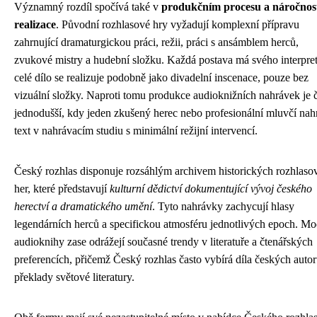
Významný rozdíl spočívá také v
produkčním procesu a náročnos
realizace
. Původní rozhlasové hry vyžadují komplexní přípravu
zahrnující dramaturgickou práci, režii, práci s ansámblem herců,
zvukové mistry a hudební složku. Každá postava má svého interpret
celé dílo se realizuje podobně jako divadelní inscenace, pouze bez
vizuální složky. Naproti tomu produkce audioknižních nahrávek je 
jednodušší, kdy jeden zkušený herec nebo profesionální mluvčí nah
text v nahrávacím studiu s minimální režijní intervencí.
Český rozhlas disponuje rozsáhlým archivem historických rozhlaso
her, které představují
kulturní dědictví dokumentující vývoj českého
herectví a dramatického umění
. Tyto nahrávky zachycují hlasy
legendárních herců a specifickou atmosféru jednotlivých epoch. Mo
audioknihy zase odrážejí současné trendy v literatuře a čtenářských
preferencích, přičemž Český rozhlas často vybírá díla českých autor
překlady světové literatury.