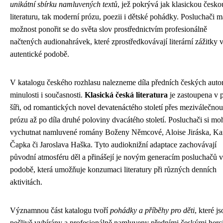
unikátní sbírku namluvených textů
, jež pokrývá jak klasickou česko
literaturu, tak moderní prózu, poezii i dětské pohádky. Posluchači m
možnost ponořit se do světa slov prostřednictvím profesionálně
načtených audionahrávek, které zprostředkovávají literární zážitky 
autentické podobě.
V katalogu českého rozhlasu nalezneme díla předních českých auto
minulosti i současnosti.
Klasická česká literatura
je zastoupena v 
šíři, od romantických novel devatenáctého století přes meziválečnou
prózu až po díla druhé poloviny dvacátého století. Posluchači si m
vychutnat namluvené romány Boženy Němcové, Aloise Jiráska, Ka
Čapka či Jaroslava Haška. Tyto audioknižní adaptace zachovávají
původní atmosféru děl a přinášejí je novým generacím posluchačů v
podobě, která umožňuje konzumaci literatury při různých denních
aktivitách.
Významnou část katalogu tvoří
pohádky a příběhy pro děti
, které j
pečlivě vybírány a profesionálně namluveny předními českými herci