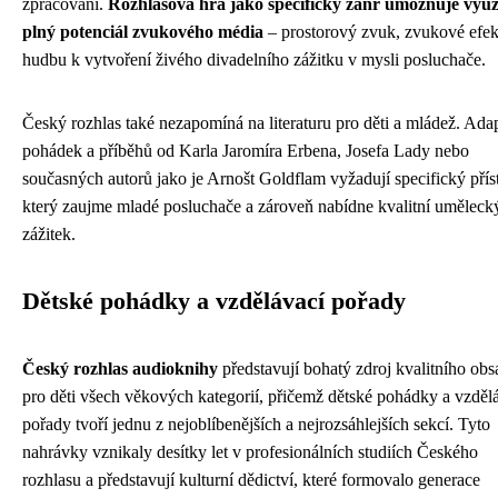
zpracování.
Rozhlasová hra jako specifický žánr umožňuje využ
plný potenciál zvukového média
– prostorový zvuk, zvukové efek
hudbu k vytvoření živého divadelního zážitku v mysli posluchače.
Český rozhlas také nezapomíná na literaturu pro děti a mládež. Ada
pohádek a příběhů od Karla Jaromíra Erbena, Josefa Lady nebo
současných autorů jako je Arnošt Goldflam vyžadují specifický přís
který zaujme mladé posluchače a zároveň nabídne kvalitní uměleck
zážitek.
Dětské pohádky a vzdělávací pořady
Český rozhlas audioknihy
představují bohatý zdroj kvalitního ob
pro děti všech věkových kategorií, přičemž dětské pohádky a vzděl
pořady tvoří jednu z nejoblíbenějších a nejrozsáhlejších sekcí. Tyto
nahrávky vznikaly desítky let v profesionálních studiích Českého
rozhlasu a představují kulturní dědictví, které formovalo generace