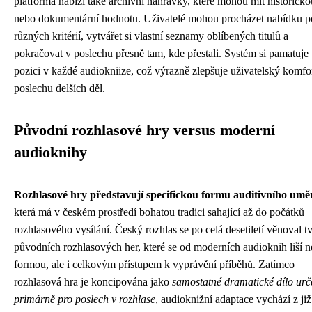
platforma nabízí také archivní nahrávky, které mohou mít historicko
nebo dokumentární hodnotu. Uživatelé mohou procházet nabídku p
různých kritérií, vytvářet si vlastní seznamy oblíbených titulů a
pokračovat v poslechu přesně tam, kde přestali. Systém si pamatuje
pozici v každé audiokniize, což výrazně zlepšuje uživatelský komfor
poslechu delších děl.
Původní rozhlasové hry versus moderní
audioknihy
Rozhlasové hry představují specifickou formu auditivního umě
která má v českém prostředí bohatou tradici sahající až do počátků
rozhlasového vysílání. Český rozhlas se po celá desetiletí věnoval t
původních rozhlasových her, které se od moderních audioknih liší n
formou, ale i celkovým přístupem k vyprávění příběhů. Zatímco
rozhlasová hra je koncipována jako
samostatné dramatické dílo urč
primárně pro poslech v rozhlase
, audioknižní adaptace vychází z již