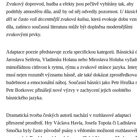
Zvukový doprovod, hudba a efekty jsou pečlivě vybírány tak, aby
podtrhly atmosféru díla, aniž by od něj odvedly pozornost.
U klasic
děl se často volí decentnější zvuková kulisa
, která evokuje dobu vzn
díla, zatímco současná literatura může být doplněna modernějšími
zvukovými prvky.
Adaptace poezie představuje zcela specifickou kategorii. Básnická d
Jaroslava Seiferta, Vladimíra Holana nebo Miroslava Holuba vyžad
mimořádnou citlivost k rytmu, rýmu a zvukové stránce jazyka. Inter
musí nejen rozumět významu básně, ale také dokázat zprostředkovat
hudebnost a emocionální náboj. Současní básníci jako Petr Hruška 
Petr Borkovec přinášejí nové výzvy v zachycení jejich osobitého
básnického jazyka.
Dramatická tvorba českých autorů nachází v rozhlasové adaptaci
přirozené prostředí. Hry Václava Havla, Josefa Topola či Ladislava
Smočka byly často původně psány s vědomím možnosti rozhlasové