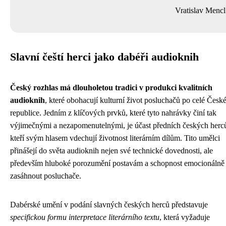
Vratislav Mencl
Slavní čeští herci jako dabéři audioknih
Český rozhlas má dlouholetou tradici v produkci kvalitních
audioknih
, které obohacují kulturní život posluchačů po celé Česk
republice. Jedním z klíčových prvků, které tyto nahrávky činí tak
výjimečnými a nezapomenutelnými, je účast předních českých herc
kteří svým hlasem vdechují životnost literárním dílům. Tito umělci
přinášejí do světa audioknih nejen své technické dovednosti, ale
především hluboké porozumění postavám a schopnost emocionálně
zasáhnout posluchače.
Dabérské umění v podání slavných českých herců představuje
specifickou formu interpretace literárního textu
, která vyžaduje