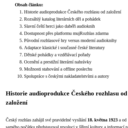
Obsah článku:
Historie audioprodukce Českého rozhlasu od založení
Rozsáhlý katalog literárních děl a pohádek
Slavní čeští herci jako dabéři audioknih
Dostupnost přes platformu mujRozhlas zdarma
Původní rozhlasové hry versus moderní audioknihy
Adaptace klasické i současné české literatury
Dětské pohádky a vzdělávací pořady
Ocenění a prestižní literární nahrávky
Možnosti stahování a offline poslechu
Spolupráce s českými nakladatelstvími a autory
Historie audioprodukce Českého rozhlasu od
založení
Český rozhlas zahájil své pravidelné vysílání
18. května 1923
a od
samého počátku představoval revoluci v šíření kultury a informací n