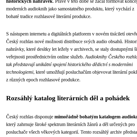
historických nahrávek
. Právě v této době se začal formovat konce
moderních audioknih jako samostatného produktu, který vychází z
bohaté tradice rozhlasové literární produkce.
S nástupem internetu a digitálních platforem v novém tisíciletí otevř
Český rozhlas nové možnosti distribuce svých audio obsahů. Histor
nahrávky, které desítky let ležely v archivech, se staly dostupnými ši
veřejnosti prostřednictvím online služeb.
Audioknihy Českého rozhl
tak představují unikátní spojení historického dědictví s moderními
technologiemi
, které umožňují posluchačům objevovat literární pok
z různých epoch rozhlasové produkce.
Rozsáhlý katalog literárních děl a pohádek
Český rozhlas disponuje
mimořádně bohatým katalogem audiok
který zahrnuje široké spektrum literárních žánrů a děl určených pro
posluchače všech věkových kategorií. Tento rozsáhlý archiv předst