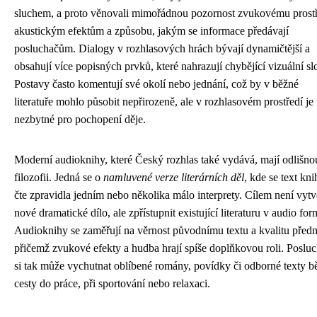
sluchem, a proto věnovali mimořádnou pozornost zvukovému prostř
akustickým efektům a způsobu, jakým se informace předávají
posluchačům. Dialogy v rozhlasových hrách bývají dynamičtější a
obsahují více popisných prvků, které nahrazují chybějící vizuální sl
Postavy často komentují své okolí nebo jednání, což by v běžné
literatuře mohlo působit nepřirozeně, ale v rozhlasovém prostředí je 
nezbytné pro pochopení děje.
Moderní audioknihy, které Český rozhlas také vydává, mají odlišno
filozofii. Jedná se o
namluvené verze literárních děl
, kde se text kni
čte zpravidla jedním nebo několika málo interprety. Cílem není vytv
nové dramatické dílo, ale zpřístupnit existující literaturu v audio for
Audioknihy se zaměřují na věrnost původnímu textu a kvalitu předn
přičemž zvukové efekty a hudba hrají spíše doplňkovou roli. Poslu
si tak může vychutnat oblíbené romány, povídky či odborné texty 
cesty do práce, při sportování nebo relaxaci.