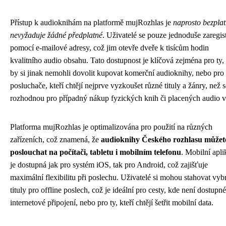
Přístup k audioknihám na platformě mujRozhlas je
naprosto bezplat
nevyžaduje žádné předplatné
. Uživatelé se pouze jednoduše zaregist
pomocí e-mailové adresy, což jim otevře dveře k tisícům hodin
kvalitního audio obsahu. Tato dostupnost je klíčová zejména pro ty, 
by si jinak nemohli dovolit kupovat komerční audioknihy, nebo pro
posluchače, kteří chtějí nejprve vyzkoušet různé tituly a žánry, než s
rozhodnou pro případný nákup fyzických knih či placených audio v
Platforma mujRozhlas je optimalizována pro použití na různých
zařízeních, což znamená, že
audioknihy Českého rozhlasu můžet
poslouchat na počítači, tabletu i mobilním telefonu
. Mobilní apli
je dostupná jak pro systém iOS, tak pro Android, což zajišťuje
maximální flexibilitu při poslechu. Uživatelé si mohou stahovat vyb
tituly pro offline poslech, což je ideální pro cesty, kde není dostupné
internetové připojení, nebo pro ty, kteří chtějí šetřit mobilní data.