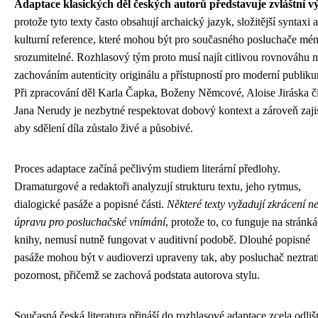
Adaptace klasických děl českých autorů představuje zvláštní v
protože tyto texty často obsahují archaický jazyk, složitější syntaxi a
kulturní reference, které mohou být pro současného posluchače mé
srozumitelné. Rozhlasový tým proto musí najít citlivou rovnováhu 
zachováním autenticity originálu a přístupností pro moderní publik
Při zpracování děl Karla Čapka, Boženy Němcové, Aloise Jiráska č
Jana Nerudy je nezbytné respektovat dobový kontext a zároveň zajis
aby sdělení díla zůstalo živé a působivé.
Proces adaptace začíná pečlivým studiem literární předlohy.
Dramaturgové a redaktoři analyzují strukturu textu, jeho rytmus,
dialogické pasáže a popisné části.
Některé texty vyžadují zkrácení n
úpravu pro posluchačské vnímání
, protože to, co funguje na stránk
knihy, nemusí nutně fungovat v auditivní podobě. Dlouhé popisné
pasáže mohou být v audioverzi upraveny tak, aby posluchač neztrati
pozornost, přičemž se zachová podstata autorova stylu.
Současná česká literatura přináší do rozhlasové adaptace zcela odliš