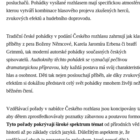
posluchačů. Pohádky vysílané rozhlasem mají specifickou atmosfér
kterou vytváří kombinace hlasového projevu zkušených herců,
zvukových efektů a hudebního doprovodu.
Tradiční české pohádky v podání Českého rozhlasu zahrnují jak kla
příběhy z pera Boženy Němcové, Karela Jaromíra Erbena či bratří
Grimmů, tak moderní autorské pohádky současných českých
spisovatelů.
Audioknihy těchto pohádek se vyznačují pečlivou
dramaturgickou přípravou
, kdy každá postava má svůj charakterist
hlas a osobnost. Děti tak nejen poslouchají příběh, ale díky zvuko
efektům si dokážou představit celý svět pohádky mnohem živěji než
běžném čtení.
Vzdělávací pořady v nabídce Českého rozhlasu jsou koncipovány t
aby dětem zprostředkovávaly poznatky zábavnou a poutavou formo
Tyto pořady pokrývají široké spektrum témat
od přírodních věd
historii až po základy cizích jazyků. Důležitým aspektem je, že
vzdělávací obsah je prezentován způsobem, který nenutí děti k