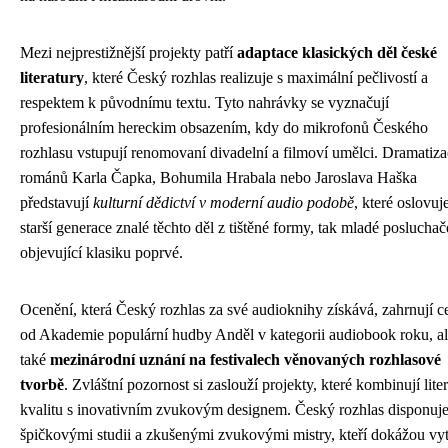
Mezi nejprestižnější projekty patří
adaptace klasických děl české
literatury
, které Český rozhlas realizuje s maximální pečlivostí a
respektem k původnímu textu. Tyto nahrávky se vyznačují
profesionálním hereckim obsazením, kdy do mikrofonů Českého
rozhlasu vstupují renomovaní divadelní a filmoví umělci. Dramatiz
románů Karla Čapka, Bohumila Hrabala nebo Jaroslava Haška
představují
kulturní dědictví v moderní audio podobě
, které oslovuj
starší generace znalé těchto děl z tištěné formy, tak mladé posluchač
objevující klasiku poprvé.
Ocenění, která Český rozhlas za své audioknihy získává, zahrnují c
od Akademie populární hudby Anděl v kategorii audiobook roku, a
také
mezinárodní uznání na festivalech věnovaných rozhlasové
tvorbě
. Zvláštní pozornost si zaslouží projekty, které kombinují liter
kvalitu s inovativním zvukovým designem. Český rozhlas disponuj
špičkovými studii a zkušenými zvukovými mistry, kteří dokážou vyt