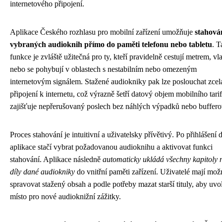
internetového připojení.
Aplikace Českého rozhlasu pro mobilní zařízení umožňuje
stahová
vybraných audioknih přímo do paměti telefonu nebo tabletu
. T
funkce je zvláště užitečná pro ty, kteří pravidelně cestují metrem, v
nebo se pohybují v oblastech s nestabilním nebo omezeným
internetovým signálem. Stažené audiokniky pak lze poslouchat zcel
připojení k internetu, což výrazně šetří datový objem mobilního tari
zajišťuje nepřerušovaný poslech bez náhlých výpadků nebo buffero
Proces stahování je intuitivní a uživatelsky přívětivý. Po přihlášení 
aplikace stačí vybrat požadovanou audioknihu a aktivovat funkci
stahování. Aplikace následně
automaticky ukládá všechny kapitoly 
díly dané audiokniky
do vnitřní paměti zařízení. Uživatelé mají mož
spravovat stažený obsah a podle potřeby mazat starší tituly, aby uvol
místo pro nové audioknižní zážitky.