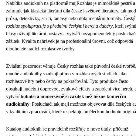
Nabídka audioknih na platformě mujRozhlas je mimořádně pestrá a
zahrnuje jak klasická literární díla české i světové literatury, tak mo
prózu, detektivky, sci-fi, fantasy nebo dokumentární formáty.
Český
rozhlas spolupracuje s předními českými herci a dabéry
, kteří svým
hlasy oživují literární postavy a vytváří nezapomenutelný poslucha
zážitek. Kvalita nahrávek je na profesionální úrovni, což odpovídá
dlouholeté tradici rozhlasové tvorby.
Zvláštní pozornost věnuje Český rozhlas také původní české tvorbě
mnohé audioknihy vznikají přímo v rozhlasových studiích jako
rozhlasové hry nebo četby na pokračování. Tyto produkce často
obsahují hudební doprovod, zvukové efekty a zapojení více herců, 
vytváří
bohatší a immersivnější zážitek než běžné komerční
audioknihy
. Posluchači tak mají možnost objevovat díla českých a
v kvalitním zpracování, které respektuje uměleckou hodnotu originá
Katalog audioknih se pravidelně rozšiřuje o nové tituly, přičemž