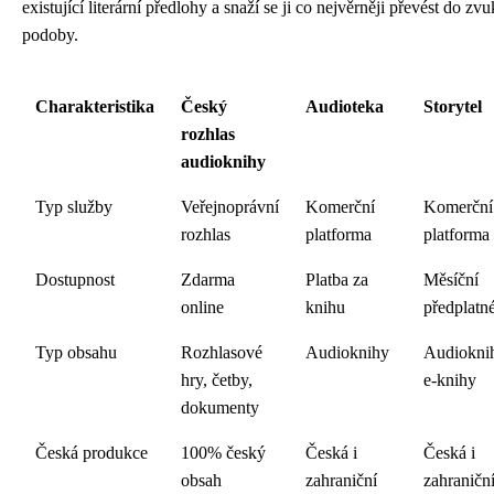
existující literární předlohy a snaží se ji co nejvěrněji převést do zv
podoby.
Charakteristika
Český
Audioteka
Storytel
rozhlas
audioknihy
Typ služby
Veřejnoprávní
Komerční
Komerční
rozhlas
platforma
platforma
Dostupnost
Zdarma
Platba za
Měsíční
online
knihu
předplatn
Typ obsahu
Rozhlasové
Audioknihy
Audiokni
hry, četby,
e-knihy
dokumenty
Česká produkce
100% český
Česká i
Česká i
obsah
zahraniční
zahraničn