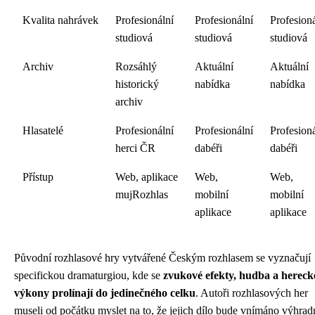
Kvalita nahrávek
Profesionální
Profesionální
Profesioná
studiová
studiová
studiová
Archiv
Rozsáhlý
Aktuální
Aktuální
historický
nabídka
nabídka
archiv
Hlasatelé
Profesionální
Profesionální
Profesioná
herci ČR
dabéři
dabéři
Přístup
Web, aplikace
Web,
Web,
mujRozhlas
mobilní
mobilní
aplikace
aplikace
Původní rozhlasové hry vytvářené Českým rozhlasem se vyznačují
specifickou dramaturgiou, kde se
zvukové efekty, hudba a hereck
výkony prolínají do jedinečného celku
. Autoři rozhlasových her
museli od počátku myslet na to, že jejich dílo bude vnímáno výhrad