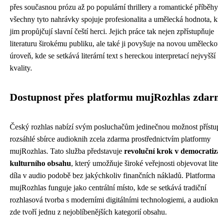
přes současnou prózu až po populární thrillery a romantické příběhy
všechny tyto nahrávky spojuje profesionalita a umělecká hodnota, k
jim propůjčují slavní čeští herci. Jejich práce tak nejen zpřístupňuje
literaturu širokému publiku, ale také ji povyšuje na novou uměleck
úroveň, kde se setkává literární text s hereckou interpretací nejvyšší
kvality.
Dostupnost přes platformu mujRozhlas zda
Český rozhlas nabízí svým posluchačům jedinečnou možnost přístu
rozsáhlé sbírce audioknih zcela zdarma prostřednictvím platformy
mujRozhlas. Tato služba představuje
revoluční krok v democratiz
kulturního obsahu
, který umožňuje široké veřejnosti objevovat lite
díla v audio podobě bez jakýchkoliv finančních nákladů. Platforma
mujRozhlas funguje jako centrální místo, kde se setkává tradiční
rozhlasová tvorba s moderními digitálními technologiemi, a audiok
zde tvoří jednu z nejoblíbenějších kategorií obsahu.