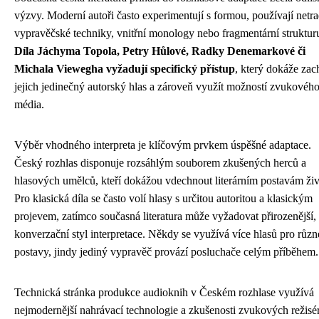
výzvy. Moderní autoři často experimentují s formou, používají netra
vypravěčské techniky, vnitřní monology nebo fragmentární struktur
Díla Jáchyma Topola, Petry Hůlové, Radky Denemarkové či
Michala Viewegha vyžadují specifický přístup
, který dokáže zach
jejich jedinečný autorský hlas a zároveň využít možností zvukovéh
média.
Výběr vhodného interpreta je klíčovým prvkem úspěšné adaptace.
Český rozhlas disponuje rozsáhlým souborem zkušených herců a
hlasových umělců, kteří dokážou vdechnout literárním postavám živ
Pro klasická díla se často volí hlasy s určitou autoritou a klasickým
projevem, zatímco současná literatura může vyžadovat přirozenější,
konverzační styl interpretace. Někdy se využívá více hlasů pro různ
postavy, jindy jediný vypravěč provází posluchače celým příběhem.
Technická stránka produkce audioknih v Českém rozhlase využívá
nejmodernější nahrávací technologie a zkušenosti zvukových režisé