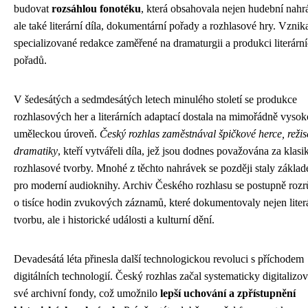
budovat
rozsáhlou fonotéku
, která obsahovala nejen hudební nahr
ale také literární díla, dokumentární pořady a rozhlasové hry. Vznik
specializované redakce zaměřené na dramaturgii a produkci literárn
pořadů.
V šedesátých a sedmdesátých letech minulého století se produkce
rozhlasových her a literárních adaptací dostala na mimořádně vyso
uměleckou úroveň.
Český rozhlas zaměstnával špičkové herce, režis
dramatiky
, kteří vytvářeli díla, jež jsou dodnes považována za klasi
rozhlasové tvorby. Mnohé z těchto nahrávek se později staly zákla
pro moderní audioknihy. Archiv Českého rozhlasu se postupně rozrů
o tisíce hodin zvukových záznamů, které dokumentovaly nejen liter
tvorbu, ale i historické události a kulturní dění.
Devadesátá léta přinesla další technologickou revoluci s příchodem
digitálních technologií. Český rozhlas začal systematicky digitalizov
své archivní fondy, což umožnilo
lepší uchování a zpřístupnění