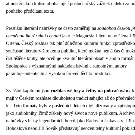
atmosférickou kulisu obohacující posluchačský zážitek daleko za hr
pouhého předčítání textu.
Prestižní literární nahrávky se často zaměřují na
soudobou českou p
oceněnou literárními cenami
jako je Magnesia Litera nebo Cena Jiř
Ortena. Český rozhlas tak plní důležitou kulturní funkci zprostředk
současné literatury širokému publiku, které možná nemá čas či mož
číst tištěné knihy, ale oceňuje kvalitní literární obsah v audio formát
Spolupráce s významnými nakladatelstvími a samotnými autory
garantuje autenticitu a vysokou úroveň těchto produkcí.
Zvláštní kapitolou jsou
rozhlasové hry a četby na pokračování
, k
mají v Českém rozhlase dlouholetou tradici sahající až do předvále
let. Tyto formáty byly v posledních letech digitalizovány a zpřístup
jako audioknihy, čímž získaly nový život a nové publikum. Archivn
nahrávky s hlasy legendárních herců jako Radovan Lukavský, Jiřin
Bohdalová nebo Jiří Sovák představují neocenitelný kulturní poklad