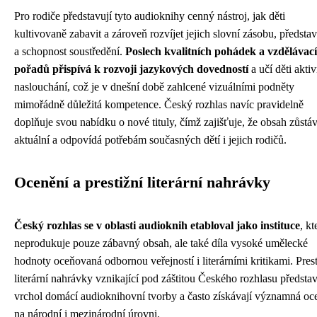
Pro rodiče představují tyto audioknihy cenný nástroj, jak děti
kultivovaně zabavit a zároveň rozvíjet jejich slovní zásobu, představ
a schopnost soustředění.
Poslech kvalitních pohádek a vzdělávac
pořadů přispívá k rozvoji jazykových dovedností
a učí děti akti
naslouchání, což je v dnešní době zahlcené vizuálními podněty
mimořádně důležitá kompetence. Český rozhlas navíc pravidelně
doplňuje svou nabídku o nové tituly, čímž zajišťuje, že obsah zůstá
aktuální a odpovídá potřebám současných dětí i jejich rodičů.
Ocenění a prestižní literární nahrávky
Český rozhlas se v oblasti audioknih etabloval jako instituce
, kt
neprodukuje pouze zábavný obsah, ale také díla vysoké umělecké
hodnoty oceňovaná odbornou veřejností i literárními kritikami. Prest
literární nahrávky vznikající pod záštitou Českého rozhlasu představ
vrchol domácí audioknihovní tvorby a často získávají významná oc
na národní i mezinárodní úrovni.