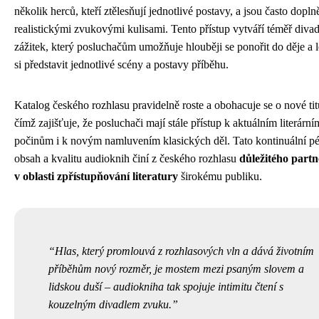
několik herců, kteří ztělesňují jednotlivé postavy, a jsou často dopl
realistickými zvukovými kulisami. Tento přístup vytváří téměř divad
zážitek, který posluchačům umožňuje hlouběji se ponořit do děje a 
si představit jednotlivé scény a postavy příběhu.
Katalog českého rozhlasu pravidelně roste a obohacuje se o nové tit
čímž zajišťuje, že posluchači mají stále přístup k aktuálním literární
počinům i k novým namluvením klasických děl. Tato kontinuální p
obsah a kvalitu audioknih činí z českého rozhlasu
důležitého partn
v oblasti zpřístupňování literatury
širokému publiku.
Hlas, který promlouvá z rozhlasových vln a dává životním
příběhům nový rozměr, je mostem mezi psaným slovem a
lidskou duší – audiokniha tak spojuje intimitu čtení s
kouzelným divadlem zvuku.