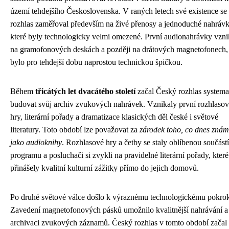
území tehdejšího Československa. V raných letech své existence se
rozhlas zaměřoval především na živé přenosy a jednoduché nahrávk
které byly technologicky velmi omezené. První audionahrávky vzni
na gramofonových deskách a později na drátových magnetofonech,
bylo pro tehdejší dobu naprostou technickou špičkou.
Během
třicátých let dvacátého století
začal Český rozhlas systema
budovat svůj archiv zvukových nahrávek. Vznikaly první rozhlaso
hry, literární pořady a dramatizace klasických děl české i světové
literatury. Toto období lze považovat za
zárodek toho, co dnes zná
jako audioknihy
. Rozhlasové hry a četby se staly oblíbenou součástí
programu a posluchači si zvykli na pravidelné literární pořady, které
přinášely kvalitní kulturní zážitky přímo do jejich domovů.
Po druhé světové válce došlo k výraznému technologickému pokro
Zavedení magnetofonových pásků umožnilo kvalitnější nahrávání a
archivaci zvukových záznamů. Český rozhlas v tomto období začal