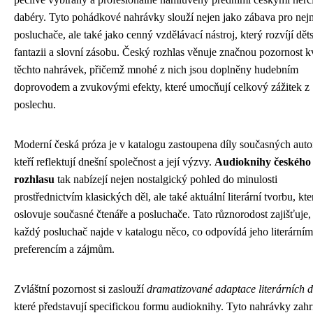
dabéry. Tyto pohádkové nahrávky slouží nejen jako zábava pro nej
posluchače, ale také jako cenný vzdělávací nástroj, který rozvíjí dě
fantazii a slovní zásobu. Český rozhlas věnuje značnou pozornost kv
těchto nahrávek, přičemž mnohé z nich jsou doplněny hudebním
doprovodem a zvukovými efekty, které umocňují celkový zážitek z
poslechu.
Moderní česká próza je v katalogu zastoupena díly současných auto
kteří reflektují dnešní společnost a její výzvy.
Audioknihy českého
rozhlasu
tak nabízejí nejen nostalgický pohled do minulosti
prostřednictvím klasických děl, ale také aktuální literární tvorbu, kte
oslovuje současné čtenáře a posluchače. Tato různorodost zajišťuje,
každý posluchač najde v katalogu něco, co odpovídá jeho literárním
preferencím a zájmům.
Zvláštní pozornost si zaslouží
dramatizované adaptace literárních d
které představují specifickou formu audioknihy. Tyto nahrávky zahr