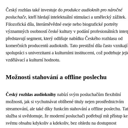
Český rozhlas také investuje do
produkce audioknih pro náročné
posluchače
, kteří hledají intelektuální stimulaci a umělecký zážitek.
Filozofická díla, literárněvědné eseje nebo biografické portréty
významných osobností české kultury v podání profesionálních inter
představují segment, který odlišuje nabídku Českého rozhlasu od
komerčních producentů audioknih. Tato prestižní díla často vznikají
spolupráci s univerzitami a kulturními institucemi, což podtrhuje jej
vzdělávací a kulturní hodnotu.
Možnosti stahování a offline poslechu
Český rozhlas audioknihy
nabízí svým posluchačům flexibilní
možnosti, jak si vychutnávat oblíbené tituly nejen prostřednictvím
streamování, ale také díky funkcím stahování a offline poslechu. Ta
služba si uvědomuje, že moderní posluchači potřebují mít přístup ke
svému obsahu kdykoliv a kdekoliv, bez ohledu na dostupnost