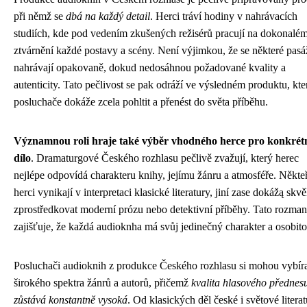
při němž se
dbá na každý detail
. Herci tráví hodiny v nahrávacích
studiích, kde pod vedením zkušených režisérů pracují na dokonalé
ztvárnění každé postavy a scény. Není výjimkou, že se některé pasá
nahrávají opakovaně, dokud nedosáhnou požadované kvality a
autenticity. Tato pečlivost se pak odráží ve výsledném produktu, kte
posluchače dokáže zcela pohltit a přenést do světa příběhu.
Významnou roli hraje také výběr vhodného herce pro konkrét
dílo
. Dramaturgové Českého rozhlasu pečlivě zvažují, který herec
nejlépe odpovídá charakteru knihy, jejímu žánru a atmosféře. Někteř
herci vynikají v interpretaci klasické literatury, jiní zase dokážą skvě
zprostředkovat moderní prózu nebo detektivní příběhy. Tato rozman
zajišťuje, že každá audioknha má svůj jedinečný charakter a osobito
Posluchači audioknih z produkce Českého rozhlasu si mohou vybíra
širokého spektra žánrů a autorů, přičemž
kvalita hlasového přednes
zůstává konstantně vysoká
. Od klasických děl české i světové litera