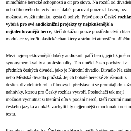
mimořádné herecké schopnosti a cit pro slovo. Na rozdíl od divadel
nebo filmového herectví musí dabér pracovat pouze s hlasem, bez
možnosti využít mimiku, gesta či pohyb. Právě proto
Český rozhla
vybírá pro své audioknižní projekty ty nejzkušenější a
nejtalentovanější herce
, kteří dokážou pouze prostřednictvím hlas
modulace vytvořit plastické charaktery a strhující atmosféru příběhu
Mezi nejrespektovanější dabéry audioknih patří herci, jejichž jména
synonymem kvality a profesionality. Tito umělci často pocházejí z
předních českých divadel, jako je Národní divadlo, Divadlo Na zábr
nebo Městská divadla pražská. Jejich bohaté herecké zkušenosti z
desítek divadelních rolí a filmových představení se promítají do kaž
nahrávky, kterou pro Český rozhlas vytvoří. Posluchači tak mají
možnost vychutnat si literární díla v podání herců, kteří rozumí nua
českého jazyka a dokáží zachytit i ty nejjemnější emocionální odstí
textu.
Produkce audioknih v Českém rozhlase je pečlivě připravovaný pro