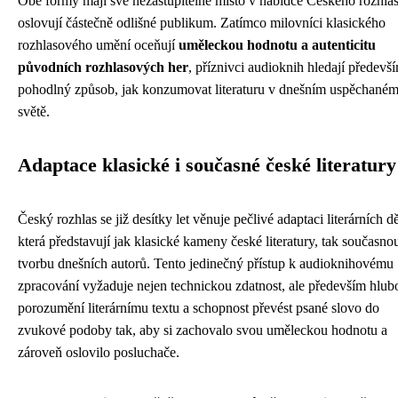
Obě formy mají své nezastupitelné místo v nabídce Českého rozhla
oslovují částečně odlišné publikum. Zatímco milovníci klasického
rozhlasového umění oceňují
uměleckou hodnotu a autenticitu
původních rozhlasových her
, příznivci audioknih hledají předevš
pohodlný způsob, jak konzumovat literaturu v dnešním uspěchané
světě.
Adaptace klasické i současné české literatury
Český rozhlas se již desítky let věnuje pečlivé adaptaci literárních dě
která představují jak klasické kameny české literatury, tak současno
tvorbu dnešních autorů. Tento jedinečný přístup k audioknihovému
zpracování vyžaduje nejen technickou zdatnost, ale především hlub
porozumění literárnímu textu a schopnost převést psané slovo do
zvukové podoby tak, aby si zachovalo svou uměleckou hodnotu a
zároveň oslovilo posluchače.