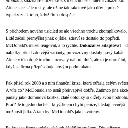
produktů
, snažila se udržet krok s měnícími se chutěmi zákazníků.
Akcie sice stále rostly, ale už ne tak raketově jako dřív – prostě
typický znak toho, když firma dospěje.
S příchodem nového tisíciletí se ale všechno trochu zkomplikovalo.
Lidé začali přemýšlet jinak o jídle, zdraví se dostalo do popředí.
McDonald's musel reagovat, a to rychle.
Dokázal se adaptovat
– d
nabídky přidal zdravější varianty, provozovny dostaly nový kabát.
Akcie v této době trochu tancovaly nahoru dolů, ale to je normální,
když se firma přizpůsobuje novým podmínkám.
Pak přišel rok 2008 a s ním finanční krize, která otřásla celým světe
A víte co? McDonald's to ustál překvapivě dobře. Zatímco jiné akci
padaly jako dominová kostka, zlaté oblouky si držely svou hodnotu
Proč? Je to jednoduché – když lidem chybí peníze, hledají levnější
možnosti jídla. A tam byl McDonald's jako stvořený.
Po krizi se firma vydala ještě odvážnějším směrem. Digitalizace,