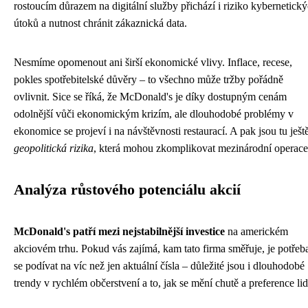
rostoucím důrazem na digitální služby přichází i riziko kybernetick
útoků a nutnost chránit zákaznická data.
Nesmíme opomenout ani širší ekonomické vlivy. Inflace, recese,
pokles spotřebitelské důvěry – to všechno může tržby pořádně
ovlivnit. Sice se říká, že McDonald's je díky dostupným cenám
odolnější vůči ekonomickým krizím, ale dlouhodobé problémy v
ekonomice se projeví i na návštěvnosti restaurací. A pak jsou tu ješt
geopolitická rizika
, která mohou zkomplikovat mezinárodní operace
Analýza růstového potenciálu akcií
McDonald's patří mezi nejstabilnější investice
na americkém
akciovém trhu. Pokud vás zajímá, kam tato firma směřuje, je potřeb
se podívat na víc než jen aktuální čísla – důležité jsou i dlouhodobé
trendy v rychlém občerstvení a to, jak se mění chutě a preference lid