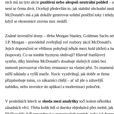
nich má na tyto akcie
pozitivní nebo alespoň neutrální pohled
– a
není se čemu divit. Oceňují především to, jak stabilní obchodní mod
McDonald's má a jak dokáže generovat solidní peněžní toky i tehdy
když se ekonomice zrovna moc nedaří.
Známé investiční domy – třeba Morgan Stanley, Goldman Sachs n
J.P. Morgan – pravidelně zveřejňují své rozbory akcií McDonald's.
Jejich doporučení se většinou pohybují někde mezi
hold
(držet) a
b
(kupovat). Co na tomhle byznysu obdivují? Hlavně franšízový
systém, díky kterému McDonald's dosahuje slušných zisků bez
nutnosti provozovat všechny restaurace na vlastní pěst. To znamená
nižší náklady a vyšší marže. Navíc vyzdvihují, jak dobře se firma
přizpůsobuje tomu, co zákazníci chtějí – ať už jde o zdravější
nabídku, nebo investice do aplikací a modernizaci poboček.
V posledních letech se
shoda mezi analytiky
točí kolem několika
zásadních věcí. Třeba kolik lidí si dneska objednává přes mobil, jak
McDonald's daří expandovat v rozvojových zemích, nebo jak fungu