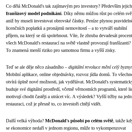
Co dělá McDonald's tak zajímavým pro investory? Především jejich
franšízový model podnikání
. Díky němu můžou růst po celém svě
aniž by museli investovat obrovské částky. Peníze plynou pravideln
licenčních poplatků a pronájmů nemovitostí – a to vytváří stabilní
příjem, na který se dá spolehnout. Víte, že zhruba devadesát procen
všech McDonald's restaurací na světě vlastně provozují franšízanti?
To znamená menší riziko pro samotnou firmu a vyšší zisky.
Teď se ale děje něco zásadního –
digitální revoluce mění celý byzny
Mobilní aplikace, online objednávky, rozvoz jídla domů. To všechn
otvírá úplně nové možnosti, jak vydělávat. McDonald's systematick
buduje své digitální prostředí, včetně věrnostních programů, které li
motivují chodit častěji a utrácet víc. A výsledek? Vyšší tržby na jed
restauraci, což je přesně to, co investoři chtějí vidět.
Další velká výhoda?
McDonald's působí po celém světě
, takže kd
se ekonomice nedaří v jednom regionu, může to vykompenzovat