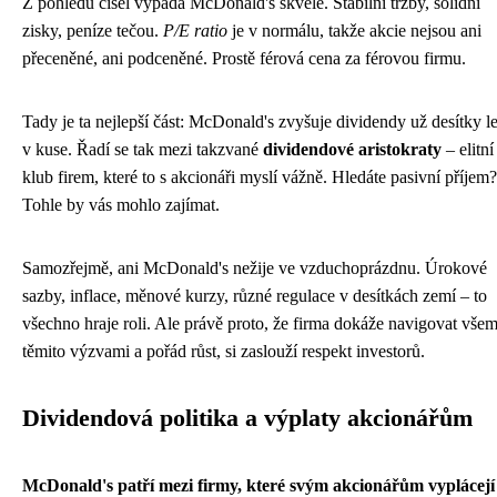
Z pohledu čísel vypadá McDonald's skvěle. Stabilní tržby, solidní
zisky, peníze tečou.
P/E ratio
je v normálu, takže akcie nejsou ani
přeceněné, ani podceněné. Prostě férová cena za férovou firmu.
Tady je ta nejlepší část: McDonald's zvyšuje dividendy už desítky le
v kuse. Řadí se tak mezi takzvané
dividendové aristokraty
– elitní
klub firem, které to s akcionáři myslí vážně. Hledáte pasivní příjem?
Tohle by vás mohlo zajímat.
Samozřejmě, ani McDonald's nežije ve vzduchoprázdnu. Úrokové
sazby, inflace, měnové kurzy, různé regulace v desítkách zemí – to
všechno hraje roli. Ale právě proto, že firma dokáže navigovat všem
těmito výzvami a pořád růst, si zaslouží respekt investorů.
Dividendová politika a výplaty akcionářům
McDonald's patří mezi firmy, které svým akcionářům vyplácejí