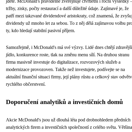
jdete. McDonald's pravidelně zveřejňuje čtvrtletní i roční výsledky 
tržby, zisky, počty restaurací a další důležité údaje. Zajímavé je, že
patří mezi takzvané dividendové aristokraty, což znamená, že zvyšu
dividendy už mnoho let za sebou. To z něj dělá zajímavou volbu pr
ty, kdo hledají stabilní pasivní příjem.
Samozřejmě, i McDonald's má své výzvy. Lidé dnes chtějí zdravějš
jídlo, konkurence roste, tlak na změnu menu sílí. Na druhou stranu
firma masivně investuje do digitalizace, rozvozových služeb a
modernizace provozoven. Takže než investujete, podívejte se na
aktuální finanční situaci firmy, její plány růstu a celkový stav odvětv
rychlého občerstvení.
Doporučení analytiků a investičních domů
Akcie McDonald's jsou už dlouhá léta pod drobnohledem předních
analytických firem a investičních společností z celého světa. Většina