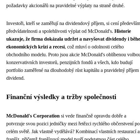
požadavky akcionářů na pravidelné výplaty na straně druhé.
Investoři, kteří se zaměřují na dividendový příjem, si cení předevší
předvídatelnosti a spolehlivosti výplat od McDonald's.
Historie
ukazuje, že firma dokázala udržet a navyšovat dividendy i běh
ekonomických krizí a recesí
, což mluví o odolnosti celého
obchodního modelu. Proto jsou akcie McDonald's oblíbenou volbo
konzervativních investorů, penzijních fondů a všech, kdo budují
portfolio zaměřené na dlouhodobý růst kapitálu a pravidelný příjem
dividend.
Finanční výsledky a tržby společnosti
McDonald's Corporation
si vede finančně opravdu dobře a
potvrzuje svou pozici jedničky mezi řetězci rychlého občerstvení po
celém světě. Jak vlastně vydělává? Kombinací vlastních restaurací a
franšíz, přičemž franšízový model tvoří podstatnou část celého