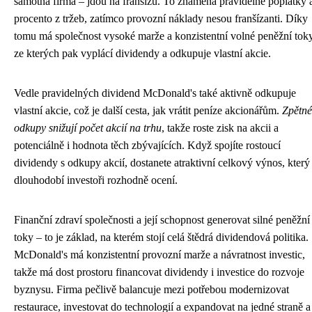
samotná firma – jdou na franšízu. To znamená pravidelné poplatky 
procento z tržeb, zatímco provozní náklady nesou franšízanti. Díky
tomu má společnost vysoké marže a konzistentní volné peněžní toky
ze kterých pak vyplácí dividendy a odkupuje vlastní akcie.
Vedle pravidelných dividend McDonald's také aktivně odkupuje
vlastní akcie, což je další cesta, jak vrátit peníze akcionářům.
Zpětné
odkupy snižují počet akcií na trhu
, takže roste zisk na akcii a
potenciálně i hodnota těch zbývajících. Když spojíte rostoucí
dividendy s odkupy akcií, dostanete atraktivní celkový výnos, který
dlouhodobí investoři rozhodně ocení.
Finanční zdraví společnosti a její schopnost generovat silné peněžní
toky – to je základ, na kterém stojí celá štědrá dividendová politika.
McDonald's má konzistentní provozní marže a návratnost investic,
takže má dost prostoru financovat dividendy i investice do rozvoje
byznysu. Firma pečlivě balancuje mezi potřebou modernizovat
restaurace, investovat do technologií a expandovat na jedné straně a