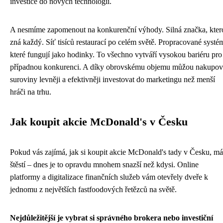
investice do nových technologií.
A nesmíme zapomenout na konkurenční výhody. Silná značka, kter
zná každý. Síť tisíců restaurací po celém světě. Propracované systé
které fungují jako hodinky. To všechno vytváří vysokou bariéru pro
případnou konkurenci. A díky obrovskému objemu můžou nakupov
suroviny levněji a efektivněji investovat do marketingu než menší
hráči na trhu.
Jak koupit akcie McDonald's v Česku
Pokud vás zajímá, jak si koupit akcie McDonald's tady v Česku, má
štěstí – dnes je to opravdu mnohem snazší než kdysi. Online
platformy a digitalizace finančních služeb vám otevřely dveře k
jednomu z největších fastfoodových řetězců na světě.
Nejdůležitější je vybrat si správného brokera nebo investiční