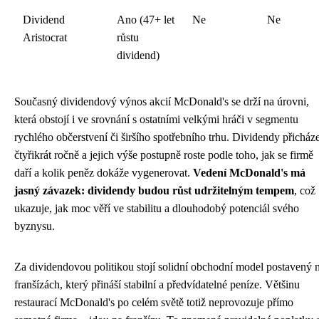
Dividend
Ano (47+ let
Ne
Ne
Aristocrat
růstu
dividend)
Současný dividendový výnos akcií McDonald's se drží na úrovni,
která obstojí i ve srovnání s ostatními velkými hráči v segmentu
rychlého občerstvení či širšího spotřebního trhu. Dividendy přicháze
čtyřikrát ročně a jejich výše postupně roste podle toho, jak se firmě
daří a kolik peněz dokáže vygenerovat.
Vedení McDonald's má
jasný závazek: dividendy budou růst udržitelným tempem
, což
ukazuje, jak moc věří ve stabilitu a dlouhodobý potenciál svého
byznysu.
Za dividendovou politikou stojí solidní obchodní model postavený 
franšízách, který přináší stabilní a předvídatelné peníze. Většinu
restaurací McDonald's po celém světě totiž neprovozuje přímo