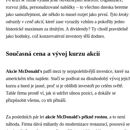
rozvoz jídla, personalizované nabídky – to všechno dneska bereme
jako samozřejmost, ale někdo to musel rozjet jako první.
Tyto kroky 
odrazily v ceně akcií
, které zase vyrazily vzhůru a pokořily jedno
historické maximum za druhým. A dividendy? Ty chodí pravidelně
jako hodinky, což konzervativní investory těší dodnes.
Současná cena a vývoj kurzu akcií
Akcie McDonald's
patří mezi ty nejspolehlivější investice, které na
americkém trhu najdete. Stačí se podívat na dlouhodobý vývoj jejic
kurzu a hned je jasné, proč si je oblíbili investoři po celém světě.
Tahle firma prostě ví, jak si udržet silnou pozici, a dokáže se
přizpůsobit všemu, co trh přináší.
Za posledních pár let
akcie McDonald's pěkně rostou
, a to není
náhoda. Firma dává miliardy do modernizace restaurací, posouvá se