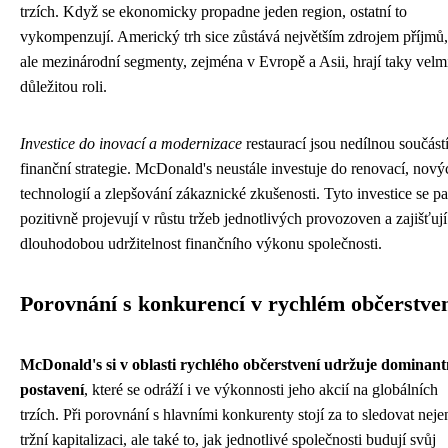
trzích. Když se ekonomicky propadne jeden region, ostatní to
vykompenzují. Americký trh sice zůstává největším zdrojem příjmů,
ale mezinárodní segmenty, zejména v Evropě a Asii, hrají taky velm
důležitou roli.
Investice do inovací a modernizace
restaurací jsou nedílnou součást
finanční strategie. McDonald's neustále investuje do renovací, nový
technologií a zlepšování zákaznické zkušenosti. Tyto investice se p
pozitivně projevují v růstu tržeb jednotlivých provozoven a zajišťují
dlouhodobou udržitelnost finančního výkonu společnosti.
Porovnání s konkurencí v rychlém občerstve
McDonald's si v oblasti rychlého občerstvení udržuje dominant
postavení
, které se odráží i ve výkonnosti jeho akcií na globálních
trzích. Při porovnání s hlavními konkurenty stojí za to sledovat neje
tržní kapitalizaci, ale také to, jak jednotlivé společnosti budují svůj