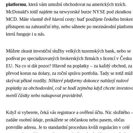
platformu
, která vám umožní obchodovat na amerických trzích.
McDonald's totiž najdete na newyorské burze NYSE pod zkratkou
MCD. Máte vlastně dvě hlavní cesty: buď použijete českého broker
přístupem na zahraniční trhy, nebo sáhnete po mezinárodní platform
která funguje i u nás.
Můžete zkusit investiční služby velkých tuzemských bank, nebo se
podívat po specializovaných brokerských firmách s licencí v Česku 
EU. Na co si dát pozor? Hlavně na poplatky – za každý obchod, za
převod korun na dolary, za roční správu portfolia. Tady se totiž mů
skrývat pěkné rozdíly.
Některé platformy dokonce nabízejí nulové
poplatky za obchodování, což se hodí zejména když chcete investov
menší částky nebo nakupovat pravidelně
.
Když si vyberete, čeká vás registrace a ověření účtu. Nic složitého 
zadáte osobní údaje, prokážete se občankou nebo pasem, občas
potvrdíte adresu. Je to standardní procedura kvůli regulacím v celé