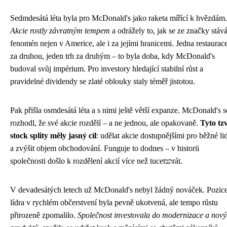
Sedmdesátá léta byla pro McDonald's jako raketa mířící k hvězdám.
Akcie rostly závratným tempem
a odrážely to, jak se ze značky stáv
fenomén nejen v Americe, ale i za jejími hranicemi. Jedna restaurac
za druhou, jeden trh za druhým – to byla doba, kdy McDonald's
budoval svůj impérium. Pro investory hledající stabilní růst a
pravidelné dividendy se zlaté oblouky staly téměř jistotou.
Pak přišla osmdesátá léta a s nimi ještě větší expanze. McDonald's s
rozhodl, že své akcie rozdělí – a ne jednou, ale opakovaně.
Tyto tzv
stock splity měly jasný cíl
: udělat akcie dostupnějšími pro běžné lid
a zvýšit objem obchodování. Funguje to dodnes – v historii
společnosti došlo k rozdělení akcií více než tucetකrát.
V devadesátých letech už McDonald's nebyl žádný nováček. Pozic
lídra v rychlém občerstvení byla pevně ukotvená, ale tempo růstu
přirozeně zpomalilo.
Společnost investovala do modernizace a nov