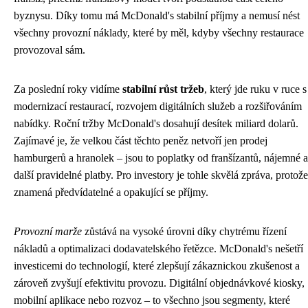
byznysu. Díky tomu má McDonald's stabilní příjmy a nemusí nést
všechny provozní náklady, které by měl, kdyby všechny restaurace
provozoval sám.
Za poslední roky vidíme
stabilní růst tržeb
, který jde ruku v ruce s
modernizací restaurací, rozvojem digitálních služeb a rozšiřováním
nabídky. Roční tržby McDonald's dosahují desítek miliard dolarů.
Zajímavé je, že velkou část těchto peněz netvoří jen prodej
hamburgerů a hranolek – jsou to poplatky od franšízantů, nájemné a
další pravidelné platby. Pro investory je tohle skvělá zpráva, protože
znamená předvídatelné a opakující se příjmy.
Provozní marže
zůstává na vysoké úrovni díky chytrému řízení
nákladů a optimalizaci dodavatelského řetězce. McDonald's nešetří
investicemi do technologií, které zlepšují zákaznickou zkušenost a
zároveň zvyšují efektivitu provozu. Digitální objednávkové kiosky,
mobilní aplikace nebo rozvoz – to všechno jsou segmenty, které