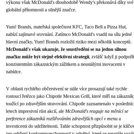
výkonu však McDonald's dlouhodobě Wendy's překonává díky své
globální přítomnosti a silnější značce.
Yum! Brands, mateřská společnost KFC, Taco Bell a Pizza Hut,
nabízí zajímavé srovnání. Zatímco McDonald's vsadil na sílu jedné
hlavní značky, Yum! Brands rozložil riziko mezi několik konceptů.
McDonald's však ukazuje, že soustředění se na jednu silnou
značku může být stejně efektivní strategií
, zvlášť když ji podpoří
konzistentním zákaznickým zážitkem a neustálými inovacemi v
nabídce.
V oblasti rychlého občerstvení se stále více prosazují také rychle
rostoucí řetězce jako Chipotle Mexican Grill, které míří na zákazník
toužící po zdravějším stravování. Chipotle zaznamenalo v poslední
letech impresivní růst akcií, ale
McDonald's reaguje na měnící se
preference zákazníků rozšiřováním zdravějších opcí v menu
a
investicemi do udržitelnosti. Tahle schopnost přizpůsobit se je klíčo
pro udržení konkurenceschopnosti v odvětví, které se neustále vyvíj