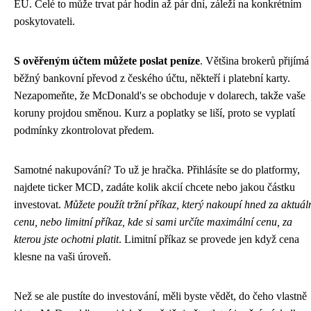
EU. Celé to může trvat pár hodin až pár dní, záleží na konkrétním
poskytovateli.
S ověřeným účtem můžete poslat peníze
. Většina brokerů přijímá
běžný bankovní převod z českého účtu, někteří i platební karty.
Nezapomeňte, že McDonald's se obchoduje v dolarech, takže vaše
koruny projdou směnou. Kurz a poplatky se liší, proto se vyplatí
podmínky zkontrolovat předem.
Samotné nakupování? To už je hračka. Přihlásíte se do platformy,
najdete ticker MCD, zadáte kolik akcií chcete nebo jakou částku
investovat.
Můžete použít tržní příkaz, který nakoupí hned za aktuál
cenu, nebo limitní příkaz, kde si sami určíte maximální cenu, za
kterou jste ochotni platit
. Limitní příkaz se provede jen když cena
klesne na vaši úroveň.
Než se ale pustíte do investování, měli byste vědět, do čeho vlastně