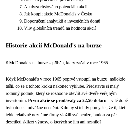
Analýza růstového potenciálu akcií
Jak koupit akcie McDonald's v Česku
Doporučení analytiků a investičních domů
Vliv globálních trendů na hodnotu akcií
Historie akcií McDonald's na burze
# McDonald's na burze – příběh, který začal v roce 1965
Když McDonald's v roce 1965 poprvé vstoupil na burzu, málokdo
tušil, co se z tohoto kroku nakonec vyklube. Představte si malý
rodinný podnik, který se rozhodne otevřít své dveře veřejným
investorům.
První akcie se prodávaly za 22,50 dolaru
– v té době
bylo docela odvážné ocenění. Kdo by si tehdy pomyslel, že ti, kteří
téhle relativně neznámé firmy vložili své peníze, budou za pár
desetiletí sklízet výnosy, o kterých se jim ani nesnilo?