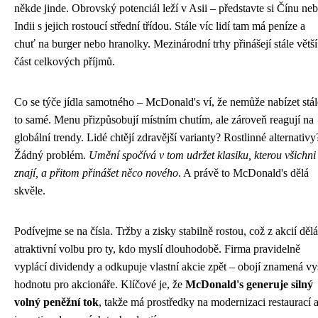
někde jinde. Obrovský potenciál leží v Asii – představte si Čínu ne
Indii s jejich rostoucí střední třídou. Stále víc lidí tam má peníze a
chuť na burger nebo hranolky. Mezinárodní trhy přinášejí stále větší
část celkových příjmů.
Co se týče jídla samotného – McDonald's ví, že nemůže nabízet stál
to samé. Menu přizpůsobují místním chutím, ale zároveň reagují na
globální trendy. Lidé chtějí zdravější varianty? Rostlinné alternativy
Žádný problém.
Umění spočívá v tom udržet klasiku, kterou všichni
znají, a přitom přinášet něco nového
. A právě to McDonald's dělá
skvěle.
Podívejme se na čísla. Tržby a zisky stabilně rostou, což z akcií dělá
atraktivní volbu pro ty, kdo myslí dlouhodobě. Firma pravidelně
vyplácí dividendy a odkupuje vlastní akcie zpět – obojí znamená vy
hodnotu pro akcionáře. Klíčové je, že
McDonald's generuje silný
volný peněžní tok
, takže má prostředky na modernizaci restaurací 