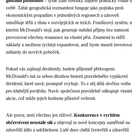
globální působnost
– tyhle zlaté oblouky najdete prakticky všude 
světě. Tahle geografická rozmanitost funguje jako pojistka proti
ekonomickým propadům v jednotlivých regionech a zároveň
umožňuje těžit z růstu v rozvíjejících se trzích. Franšízový systém, 
kterém McDonald's stojí, pak generuje stabilní příjmy bez nutnosti
provozovat všechny restaurace na vlastní pěst. Znamená to nižší
náklady a možnost rychleji expandovat, aniž byste museli investova
miliardy do nových poboček.
Pokud vás zajímají dividendy, budete příjemně překvapeni.
McDonald's má za sebou dlouhou historii pravidelného vyplácení
dividend, které navíc postupně zvyšuje. To z něj dělá
skvělou volbu
pro klidnější portfolia
. Navíc společnost pravidelně odkupuje vlastn
akcie, což může jejich hodnotu příznivě ovlivnit.
Ale pozor, není všechno jen růžové.
Konkurence v rychlém
občerstvení neustále sílí
a objevují se nové koncepty zaměřené na
zdravější jídlo a udržitelnost. Lidé dnes chtějí čerstvější a zdravější