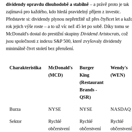
dividendy opravdu dlouhodobě a stabilně
– a právě proto je tak
zajímavá pro každého, kdo hledá pravidelný příjem z investic.
Představte si: dividendy plynou nepřetržitě už přes čtyřicet let a kaž
rok jejich výše roste – a to už víc než 45 let po sobě. Díky tomu se
McDonald's dostal do prestižní skupiny
Dividend Aristocrats
, což
jsou společnosti z indexu S&P 500, které zvyšovaly dividendy
minimálně čtvrt století bez přerušení.
Charakteristika
McDonald's
Burger
Wendy's
(MCD)
King
(WEN)
(Restaurant
Brands -
QSR)
Burza
NYSE
NYSE
NASDAQ
Sektor
Rychlé
Rychlé
Rychlé
občerstvení
občerstvení
občerstvení