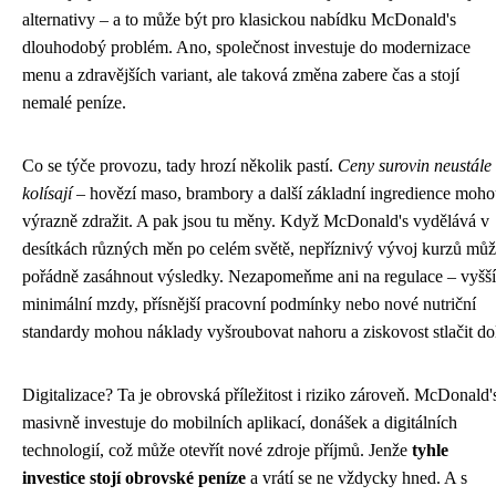
alternativy – a to může být pro klasickou nabídku McDonald's
dlouhodobý problém. Ano, společnost investuje do modernizace
menu a zdravějších variant, ale taková změna zabere čas a stojí
nemalé peníze.
Co se týče provozu, tady hrozí několik pastí.
Ceny surovin neustále
kolísají
– hovězí maso, brambory a další základní ingredience moh
výrazně zdražit. A pak jsou tu měny. Když McDonald's vydělává v
desítkách různých měn po celém světě, nepříznivý vývoj kurzů mů
pořádně zasáhnout výsledky. Nezapomeňme ani na regulace – vyšší
minimální mzdy, přísnější pracovní podmínky nebo nové nutriční
standardy mohou náklady vyšroubovat nahoru a ziskovost stlačit do
Digitalizace? Ta je obrovská příležitost i riziko zároveň. McDonald'
masivně investuje do mobilních aplikací, donášek a digitálních
technologií, což může otevřít nové zdroje příjmů. Jenže
tyhle
investice stojí obrovské peníze
a vrátí se ne vždycky hned. A s