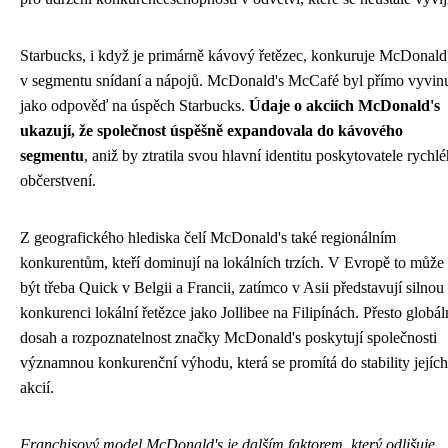
Starbucks, i když je primárně kávový řetězec, konkuruje McDonald
v segmentu snídaní a nápojů. McDonald's McCafé byl přímo vyvin
jako odpověď na úspěch Starbucks.
Údaje o akciích McDonald's
ukazují, že společnost úspěšně expandovala do kávového
segmentu
, aniž by ztratila svou hlavní identitu poskytovatele rychl
občerstvení.
Z geografického hlediska čelí McDonald's také regionálním
konkurentům, kteří dominují na lokálních trzích. V Evropě to může
být třeba Quick v Belgii a Francii, zatímco v Asii představují silnou
konkurenci lokální řetězce jako Jollibee na Filipínách. Přesto globál
dosah a rozpoznatelnost značky McDonald's poskytují společnosti
významnou konkurenční výhodu, která se promítá do stability jejích
akcií.
Franchisový model McDonald's je dalším faktorem, který odlišuje