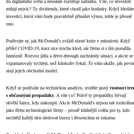
do digitálního světa a neustále rozšiřuje nabídku. Víte, co investoři
milují nejvíc? Ty dividendy, které chodí jako hodinky. Když hledáte
investici, která vám bude pravidelně přinášet výnos, tohle je přesně
ono.
Podívejte se, jak McDonald's zvládl různé krize v minulosti.
Když
přišel COVID-19
, kurz sice trochu klesl, ale firma si s tím poradila
famózně. Rozvoz jídla a drive-through zachránily situaci, a akcie se
vzpamatovaly rychleji, než kdokoliv čekal. To vám ukáže, jak pevn
stojí jejich obchodní model.
Když se podíváte na technickou analýzu, uvidíte jasný
rostoucí tr
s občasnými propadáky
. A víte co? Právě ty propadáky bývají
skvělá šance, kdy nakoupit. Akcie McDonald's nejsou tak rozkolísa
jako třeba technologické firmy – prostě klidnější volba pro ty, kdo
nechtějí každý den sledovat burzu s třesoucíma se rukama.