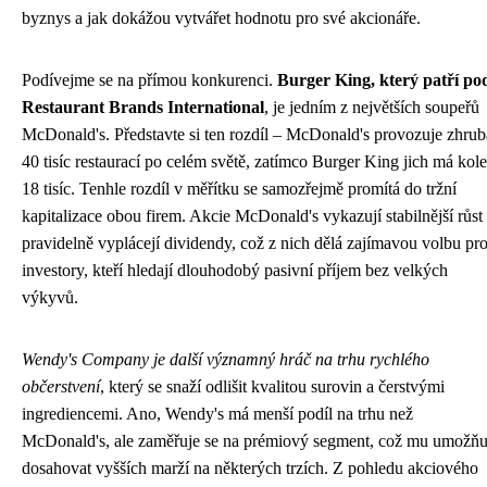
byznys a jak dokážou vytvářet hodnotu pro své akcionáře.
Podívejme se na přímou konkurenci.
Burger King, který patří po
Restaurant Brands International
, je jedním z největších soupeřů
McDonald's. Představte si ten rozdíl – McDonald's provozuje zhrub
40 tisíc restaurací po celém světě, zatímco Burger King jich má kol
18 tisíc. Tenhle rozdíl v měřítku se samozřejmě promítá do tržní
kapitalizace obou firem. Akcie McDonald's vykazují stabilnější růst
pravidelně vyplácejí dividendy, což z nich dělá zajímavou volbu pr
investory, kteří hledají dlouhodobý pasivní příjem bez velkých
výkyvů.
Wendy's Company je další významný hráč na trhu rychlého
občerstvení
, který se snaží odlišit kvalitou surovin a čerstvými
ingrediencemi. Ano, Wendy's má menší podíl na trhu než
McDonald's, ale zaměřuje se na prémiový segment, což mu umožňu
dosahovat vyšších marží na některých trzích. Z pohledu akciového