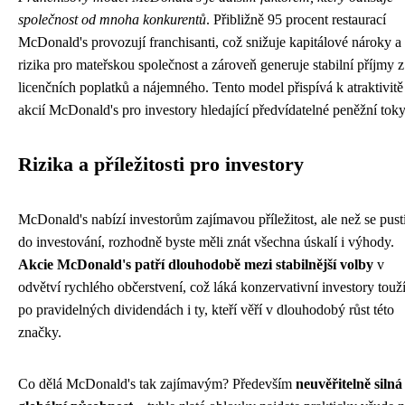
společnost od mnoha konkurentů
. Přibližně 95 procent restaurací
McDonald's provozují franchisanti, což snižuje kapitálové nároky a
rizika pro mateřskou společnost a zároveň generuje stabilní příjmy z
licenčních poplatků a nájemného. Tento model přispívá k atraktivitě
akcií McDonald's pro investory hledající předvídatelné peněžní toky
Rizika a příležitosti pro investory
McDonald's nabízí investorům zajímavou příležitost, ale než se pust
do investování, rozhodně byste měli znát všechna úskalí i výhody.
Akcie McDonald's patří dlouhodobě mezi stabilnější volby
v
odvětví rychlého občerstvení, což láká konzervativní investory touží
po pravidelných dividendách i ty, kteří věří v dlouhodobý růst této
značky.
Co dělá McDonald's tak zajímavým? Především
neuvěřitelně silná