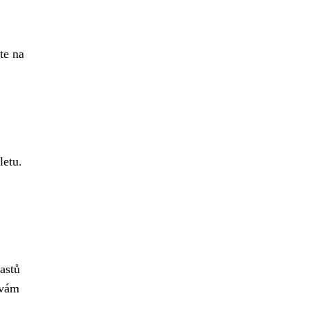
te na
letu.
astů
 vám