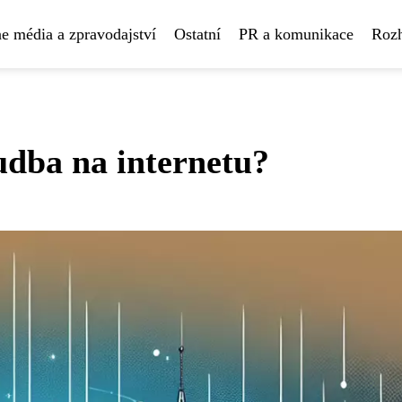
e média a zpravodajství
Ostatní
PR a komunikace
Rozh
udba na internetu?