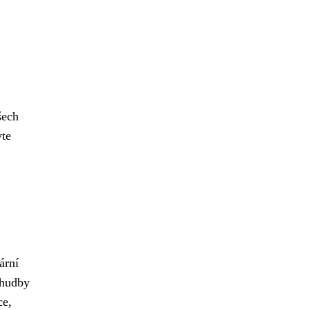
ech
vte
ární
 hudby
ce,