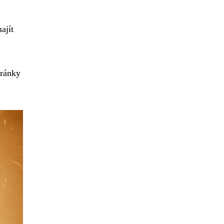
ajít
tránky